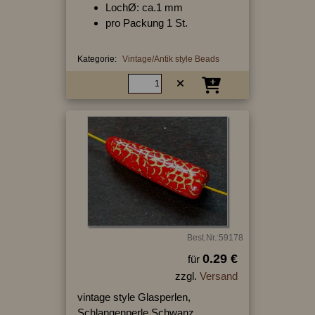
LochØ: ca.1 mm
pro Packung 1 St.
Kategorie:
Vintage/Antik style Beads
Best.Nr.:59178
0.29 €
für
zzgl.
Versand
vintage style Glasperlen,
Schlangenperle Schwanz,