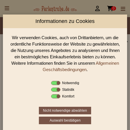


0
Informationen zu Cookies
Material/Glassorte
Sorte/Form
Farbe
Veredelung
Größen
Lochdurchmesser
Wir verwenden Cookies, auch von Drittanbietern, um die
ordentliche Funktionsweise der Website zu gewährleisten,
Perlen Shop für Vintage/Antik style Beads Perlen
die Nutzung unseres Angebotes zu analysieren und Ihnen
In unserem Perlen Shop finden sie zahlreich Vintage/Antik
ein bestmögliches Einkaufserlebnis bieten zu können.
style Beads Perlen und viele weiter Glasperlen.
Weitere Informationen finden Sie in unserern
Allgemeinen
Geschäftsbedingungen
.
Notwendig
Sie befinden sich in folgender Kategorie:
Statistik
Vintage/Antik style Beads
Komfort
Nicht notwendige abwählen
«
‹
5
6
7
›
»
Auswahl bestätigen