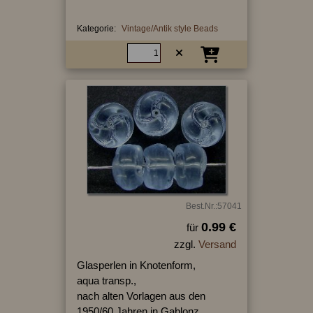
Kategorie:
Vintage/Antik style Beads
Best.Nr.:57041
0.99 €
für
zzgl.
Versand
Glasperlen in Knotenform,
aqua transp.,
nach alten Vorlagen aus den
1950/60 Jahren in Gablonz