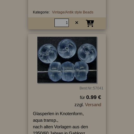
Kategorie:
Vintage/Antik style Beads
Best.Nr.:57041
0.99 €
für
zzgl.
Versand
Glasperlen in Knotenform,
aqua transp.,
nach alten Vorlagen aus den
1950/60 Jahren in Gablonz