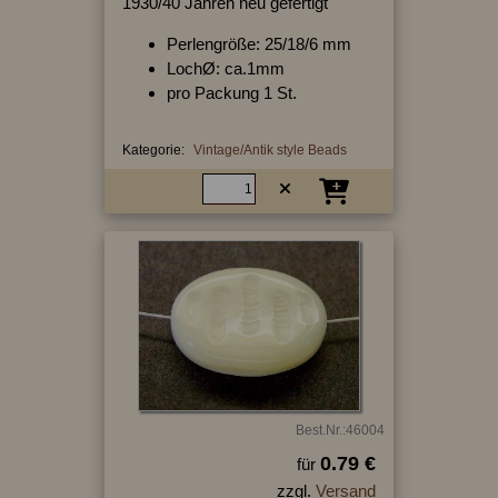
1930/40 Jahren neu gefertigt
Perlengröße: 25/18/6 mm
LochØ: ca.1mm
pro Packung 1 St.
Kategorie:
Vintage/Antik style Beads
Best.Nr.:46004
0.79 €
für
zzgl.
Versand