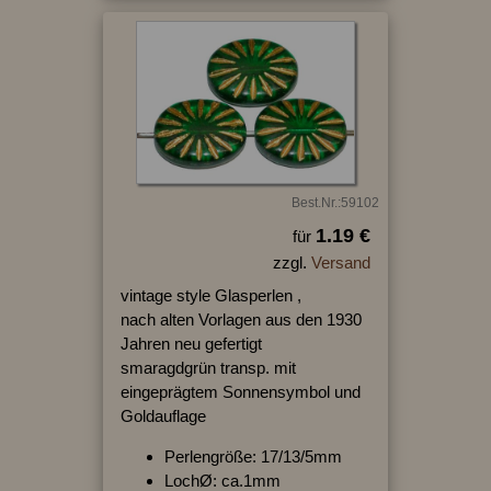
Best.Nr.:59102
1.19 €
für
zzgl.
Versand
vintage style Glasperlen ,
nach alten Vorlagen aus den 1930
Jahren neu gefertigt
smaragdgrün transp. mit
eingeprägtem Sonnensymbol und
Goldauflage
Perlengröße: 17/13/5mm
LochØ: ca.1mm