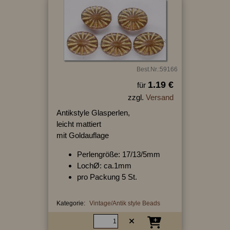
Best.Nr.:59166
1.19 €
für
zzgl.
Versand
Antikstyle Glasperlen,
leicht mattiert
mit Goldauflage
Perlengröße: 17/13/5mm
LochØ: ca.1mm
pro Packung 5 St.
Kategorie:
Vintage/Antik style Beads