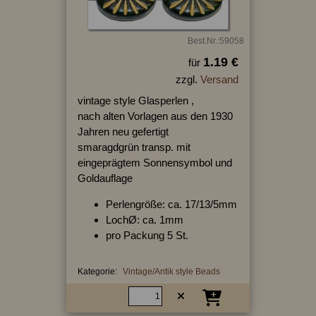
Best.Nr.:59058
1.19 €
für
zzgl.
Versand
vintage style Glasperlen ,
nach alten Vorlagen aus den 1930
Jahren neu gefertigt
smaragdgrün transp. mit
eingeprägtem Sonnensymbol und
Goldauflage
Perlengröße: ca. 17/13/5mm
LochØ: ca. 1mm
pro Packung 5 St.
Kategorie:
Vintage/Antik style Beads