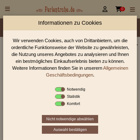


0
Informationen zu Cookies
Material/Glassorte
Sorte/Form
Farbe
Veredelung
Größen
Lochdurchmesser
Wir verwenden Cookies, auch von Drittanbietern, um die
ordentliche Funktionsweise der Website zu gewährleisten,
Perlen Shop für Vintage/Antik style Beads Perlen
die Nutzung unseres Angebotes zu analysieren und Ihnen
In unserem Perlen Shop finden sie zahlreich Vintage/Antik
ein bestmögliches Einkaufserlebnis bieten zu können.
style Beads Perlen und viele weiter Glasperlen.
Weitere Informationen finden Sie in unserern
Allgemeinen
Geschäftsbedingungen
.
Notwendig
Sie befinden sich in folgender Kategorie:
Statistik
Vintage/Antik style Beads
Komfort
Nicht notwendige abwählen
«
‹
7
8
9
›
»
Auswahl bestätigen