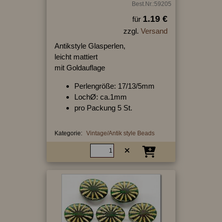
Best.Nr.:59205
1.19 €
für
zzgl.
Versand
Antikstyle Glasperlen,
leicht mattiert
mit Goldauflage
Perlengröße: 17/13/5mm
LochØ: ca.1mm
pro Packung 5 St.
Kategorie:
Vintage/Antik style Beads