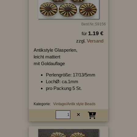
Best.Nr.:59156
1.19 €
für
zzgl.
Versand
Antikstyle Glasperlen,
leicht mattiert
mit Goldauflage
Perlengröße: 17/13/5mm
LochØ: ca.1mm
pro Packung 5 St.
Kategorie:
Vintage/Antik style Beads