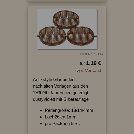
Best.Nr.:59114
1.19 €
für
zzgl.
Versand
Antikstyle Glasperlen,
nach alten Vorlagen aus den
1930/40 Jahren neu gefertigt
dustyviolett mit Silberauflage
Perlengröße: 18/14/4mm
LochØ: ca.1mm
pro Packung 5 St.