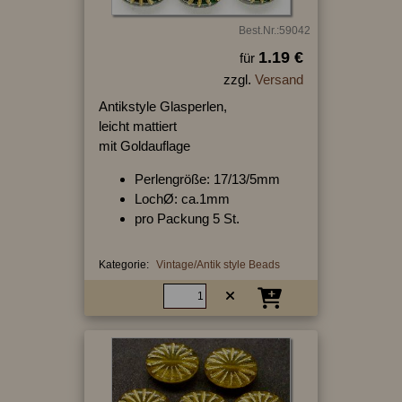
Best.Nr.:59042
1.19 €
für
zzgl.
Versand
Antikstyle Glasperlen,
leicht mattiert
mit Goldauflage
Perlengröße: 17/13/5mm
LochØ: ca.1mm
pro Packung 5 St.
Kategorie:
Vintage/Antik style Beads