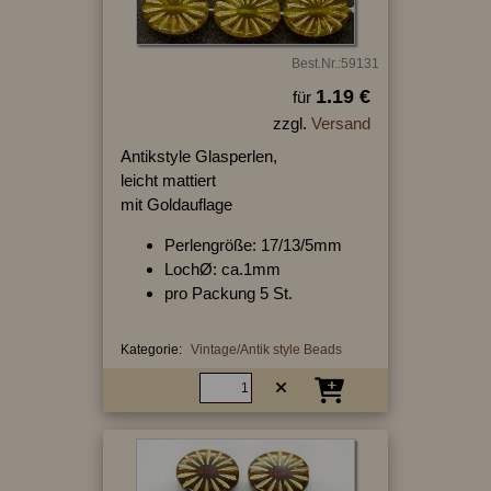
Best.Nr.:59131
1.19 €
für
zzgl.
Versand
Antikstyle Glasperlen,
leicht mattiert
mit Goldauflage
Perlengröße: 17/13/5mm
LochØ: ca.1mm
pro Packung 5 St.
Kategorie:
Vintage/Antik style Beads