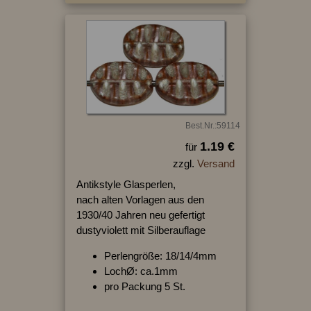
Best.Nr.:59114
1.19 €
für
zzgl.
Versand
Antikstyle Glasperlen,
nach alten Vorlagen aus den
1930/40 Jahren neu gefertigt
dustyviolett mit Silberauflage
Perlengröße: 18/14/4mm
LochØ: ca.1mm
pro Packung 5 St.