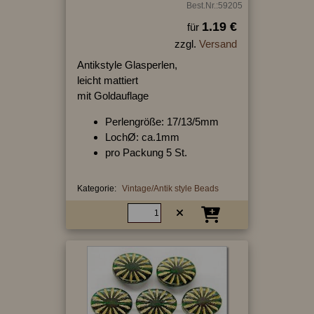
Best.Nr.:59205
1.19 €
für
zzgl.
Versand
Antikstyle Glasperlen,
leicht mattiert
mit Goldauflage
Perlengröße: 17/13/5mm
LochØ: ca.1mm
pro Packung 5 St.
Kategorie:
Vintage/Antik style Beads