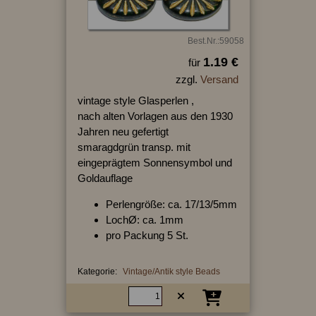
Best.Nr.:59058
1.19 €
für
zzgl.
Versand
vintage style Glasperlen ,
nach alten Vorlagen aus den 1930
Jahren neu gefertigt
smaragdgrün transp. mit
eingeprägtem Sonnensymbol und
Goldauflage
Perlengröße: ca. 17/13/5mm
LochØ: ca. 1mm
pro Packung 5 St.
Kategorie:
Vintage/Antik style Beads