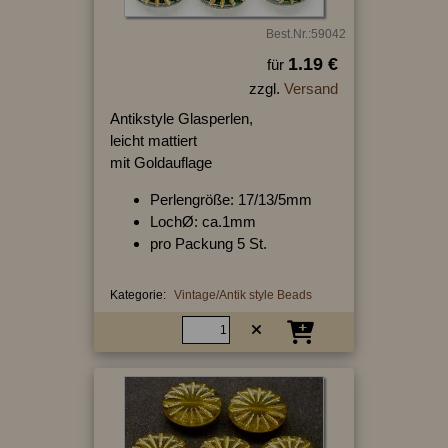
Best.Nr.:59042
1.19 €
für
zzgl.
Versand
Antikstyle Glasperlen,
leicht mattiert
mit Goldauflage
Perlengröße: 17/13/5mm
LochØ: ca.1mm
pro Packung 5 St.
Kategorie:
Vintage/Antik style Beads