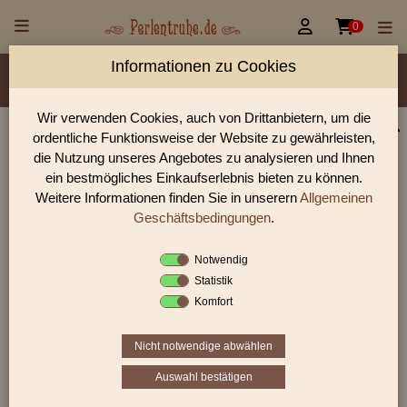


0
Informationen zu Cookies
Material/Glassorte
Sorte/Form
Farbe
Veredelung
Größen
Lochdurchmesser
Wir verwenden Cookies, auch von Drittanbietern, um die
ordentliche Funktionsweise der Website zu gewährleisten,
Perlen Shop für Vintage/Antik style Beads Perlen
die Nutzung unseres Angebotes zu analysieren und Ihnen
In unserem Perlen Shop finden sie zahlreich Vintage/Antik
ein bestmögliches Einkaufserlebnis bieten zu können.
style Beads Perlen und viele weiter Glasperlen.
Weitere Informationen finden Sie in unserern
Allgemeinen
Geschäftsbedingungen
.
Notwendig
Sie befinden sich in folgender Kategorie:
Statistik
Vintage/Antik style Beads
Komfort
Nicht notwendige abwählen
«
‹
7
8
9
›
»
Auswahl bestätigen