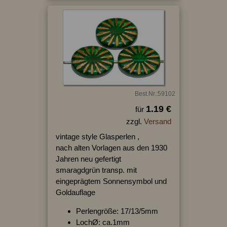
Best.Nr.:59102
1.19 €
für
zzgl.
Versand
vintage style Glasperlen ,
nach alten Vorlagen aus den 1930
Jahren neu gefertigt
smaragdgrün transp. mit
eingeprägtem Sonnensymbol und
Goldauflage
Perlengröße: 17/13/5mm
LochØ: ca.1mm