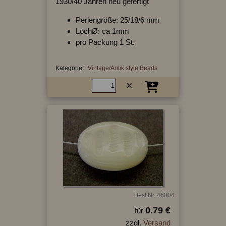
1930/40 Jahren neu gefertigt
Perlengröße: 25/18/6 mm
LochØ: ca.1mm
pro Packung 1 St.
Kategorie:
Vintage/Antik style Beads
Best.Nr.:46004
0.79 €
für
zzgl.
Versand