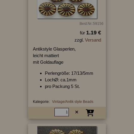
Best.Nr.:59156
1.19 €
für
zzgl.
Versand
Antikstyle Glasperlen,
leicht mattiert
mit Goldauflage
Perlengröße: 17/13/5mm
LochØ: ca.1mm
pro Packung 5 St.
Kategorie:
Vintage/Antik style Beads