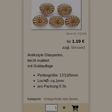
Best.Nr.:59166
1.19 €
für
zzgl.
Versand
Antikstyle Glasperlen,
leicht mattiert
mit Goldauflage
Perlengröße: 17/13/5mm
LochØ: ca.1mm
pro Packung 5 St.
Kategorie:
Vintage/Antik style Beads