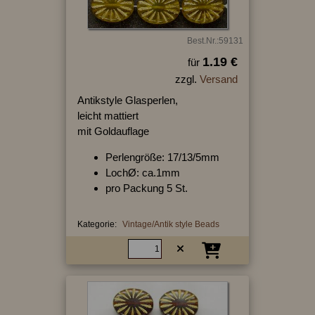
Best.Nr.:59131
1.19 €
für
zzgl.
Versand
Antikstyle Glasperlen,
leicht mattiert
mit Goldauflage
Perlengröße: 17/13/5mm
LochØ: ca.1mm
pro Packung 5 St.
Kategorie:
Vintage/Antik style Beads