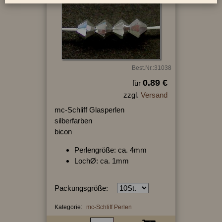
Best.Nr.:31038
0.89 €
für
zzgl.
Versand
mc-Schliff Glasperlen
silberfarben
bicon
Perlengröße: ca. 4mm
LochØ: ca. 1mm
Packungsgröße:
Kategorie:
mc-Schliff Perlen