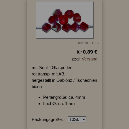
Best.Nr.:31002
0.89 €
für
zzgl.
Versand
mc-Schliff Glasperlen
rot transp. mit AB,
hergestellt in Gablonz / Tschechien
bicon
Perlengröße: ca. 4mm
LochØ: ca. 1mm
Packungsgröße: