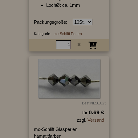
LochØ: ca. 1mm
Packungsgröße:
Kategorie:
mc-Schliff Perlen
Best.Nr.:31025
0.69 €
für
zzgl.
Versand
mc-Schliff Glasperlen
hämatitfarben