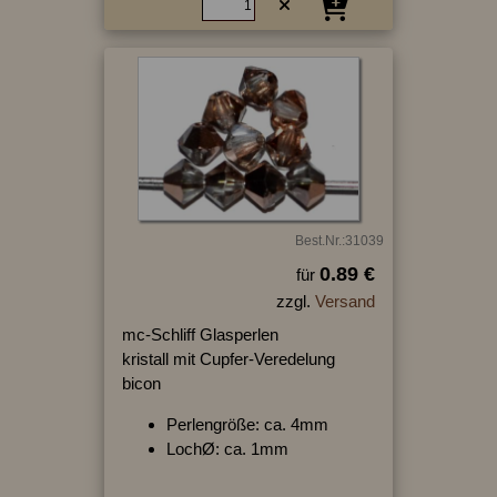
Best.Nr.:31039
0.89 €
für
zzgl.
Versand
mc-Schliff Glasperlen
kristall mit Cupfer-Veredelung
bicon
Perlengröße: ca. 4mm
LochØ: ca. 1mm