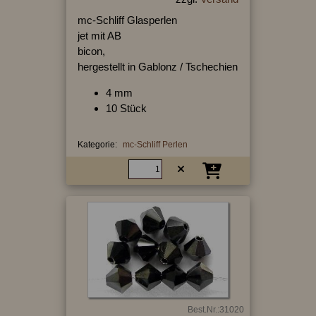
mc-Schliff Glasperlen
jet mit AB
bicon,
hergestellt in Gablonz / Tschechien
4 mm
10 Stück
Kategorie:
mc-Schliff Perlen
Best.Nr.:31020