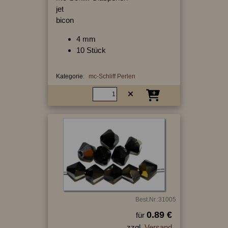
jet
bicon
4 mm
10 Stück
Kategorie:
mc-Schliff Perlen
Best.Nr.:31005
0.89 €
für
zzgl.
Versand