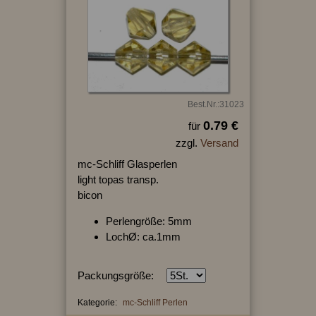
Best.Nr.:31023
0.79 €
für
zzgl.
Versand
mc-Schliff Glasperlen
light topas transp.
bicon
Perlengröße: 5mm
LochØ: ca.1mm
Packungsgröße:
Kategorie:
mc-Schliff Perlen