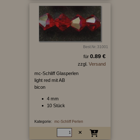
Best.Nr.:31001
0.89 €
für
zzgl.
Versand
mc-Schliff Glasperlen
light red mit AB
bicon
4 mm
10 Stück
Kategorie:
mc-Schliff Perlen