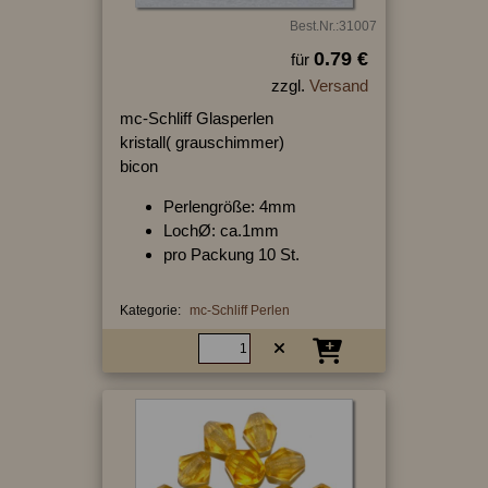
Best.Nr.:31007
0.79 €
für
zzgl.
Versand
mc-Schliff Glasperlen
kristall( grauschimmer)
bicon
Perlengröße: 4mm
LochØ: ca.1mm
pro Packung 10 St.
Kategorie:
mc-Schliff Perlen