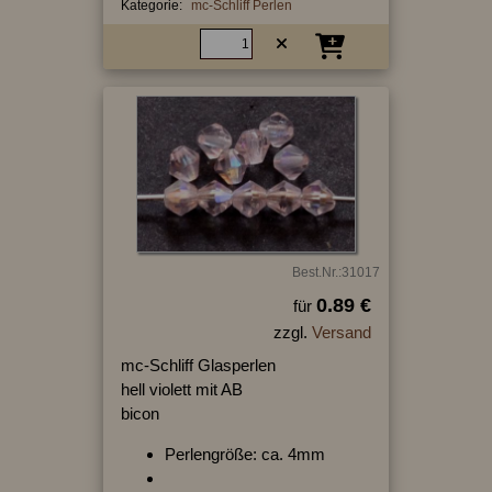
Kategorie:
mc-Schliff Perlen
Best.Nr.:31017
0.89 €
für
zzgl.
Versand
mc-Schliff Glasperlen
hell violett mit AB
bicon
Perlengröße: ca. 4mm