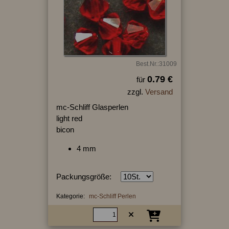
Best.Nr.:31009
0.79 €
für
zzgl.
Versand
mc-Schliff Glasperlen
light red
bicon
4 mm
Packungsgröße:
Kategorie:
mc-Schliff Perlen