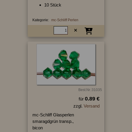
10 Stück
Kategorie:
mc-Schliff Perlen
Best.Nr.:31035
0.89 €
für
zzgl.
Versand
mc-Schliff Glasperlen
smaragdgrün transp.,
bicon