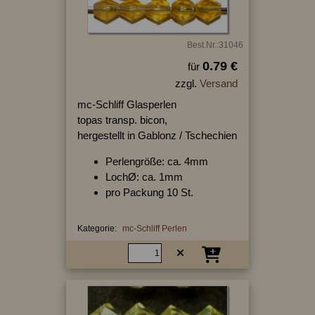
Best.Nr.:31046
0.79 €
für
zzgl.
Versand
mc-Schliff Glasperlen
topas transp. bicon,
hergestellt in Gablonz / Tschechien
Perlengröße: ca. 4mm
LochØ: ca. 1mm
pro Packung 10 St.
Kategorie:
mc-Schliff Perlen