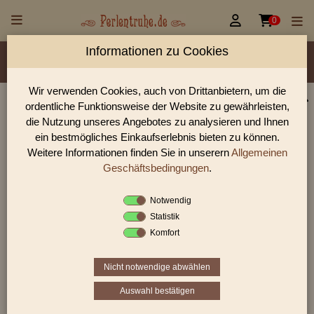


0
Informationen zu Cookies
Material/Glassorte
Sorte/Form
Farbe
Veredelung
Größen
Lochdurchmesser
Wir verwenden Cookies, auch von Drittanbietern, um die
ordentliche Funktionsweise der Website zu gewährleisten,
Perlen Shop für mc-Schliff Perlen
die Nutzung unseres Angebotes zu analysieren und Ihnen
In unserem Perlen Shop finden sie zahlreich mc-Schliff Perlen
ein bestmögliches Einkaufserlebnis bieten zu können.
und viele weiter Glasperlen.
Weitere Informationen finden Sie in unserern
Allgemeinen
Geschäftsbedingungen
.
Notwendig
Sie befinden sich in folgender Kategorie:
Statistik
mc-Schliff Perlen
Komfort
Nicht notwendige abwählen
1
2
›
»
Auswahl bestätigen