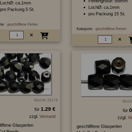
Perlengröße: 9/8mm
LochØ: ca.1mm
LochØ: ca.1mm
pro Packung 5 St.
pro Packung 15 St.
ie:
geschliffene Perlen
Kategorie:
geschliffene Perlen
Best.Nr.:26178
Best.
1.29 €
für
0
für
zzgl.
Versand
zzgl.
V
iffene Glasperlen
geschliffene Glasperlen
 Cut Beads