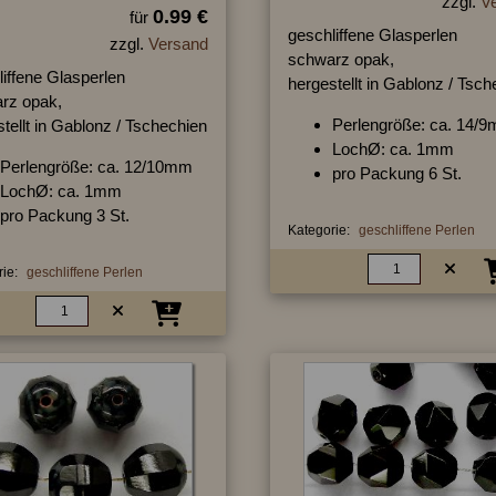
zzgl.
V
0.99 €
für
geschliffene Glasperlen
zzgl.
Versand
schwarz opak,
iffene Glasperlen
hergestellt in Gablonz / Tsc
rz opak,
Perlengröße: ca. 14/
tellt in Gablonz / Tschechien
LochØ: ca. 1mm
Perlengröße: ca. 12/10mm
pro Packung 6 St.
LochØ: ca. 1mm
pro Packung 3 St.
Kategorie:
geschliffene Perlen
ie:
geschliffene Perlen