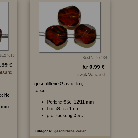
Nr.:27610
Best.Nr.:27134
.99 €
0.99 €
für
ersand
zzgl.
Versand
geschliffene Glasperlen,
topas
echie
Perlengröße: 12/11 mm
11 mm
LochØ: ca.1mm
pro Packung 3 St.
Kategorie:
geschliffene Perlen