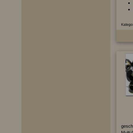
Kategor
geschl
Multi