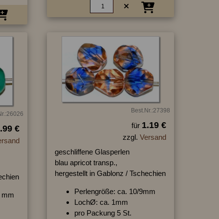
Best.Nr.:27398
Nr.:26026
1.19 €
für
.99 €
zzgl.
Versand
ersand
geschliffene Glasperlen
blau apricot transp.,
hergestellt in Gablonz / Tschechien
hechien
Perlengröße: ca. 10/9mm
11 mm
LochØ: ca. 1mm
pro Packung 5 St.