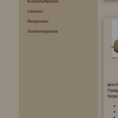
Kunststoffperlen
Literatur
Restposten
Sonderangebote
geschl
Opalg
herges