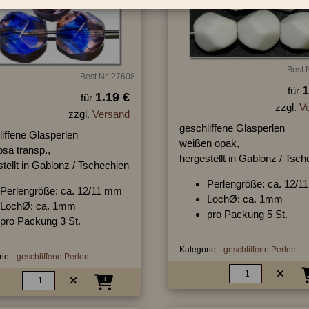
Best.
Best.Nr.:27608
1
für
1.19 €
für
zzgl.
V
zzgl.
Versand
geschliffene Glasperlen
iffene Glasperlen
weißen opak,
osa transp.,
hergestellt in Gablonz / Tsc
tellt in Gablonz / Tschechien
Perlengröße: ca. 12/
Perlengröße: ca. 12/11 mm
LochØ: ca. 1mm
LochØ: ca. 1mm
pro Packung 5 St.
pro Packung 3 St.
Kategorie:
geschliffene Perlen
ie:
geschliffene Perlen