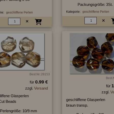
Packungsgröße: 3St.
Kategorie:
geschliffene Perlen
ie:
geschliffene Perlen
Best.Nr.:28153
Best.
0.99 €
für
1
für
zzgl.
Versand
zzgl.
V
iffene Glasperlen
geschliffene Glasperlen
 Cut Beads
braun transp.
Perlengröße: 10/9 mm