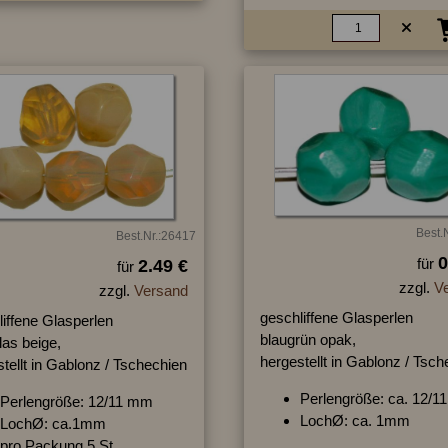
Best.
Best.Nr.:26417
0
für
2.49 €
für
zzgl.
V
zzgl.
Versand
geschliffene Glasperlen
iffene Glasperlen
blaugrün opak,
las beige,
hergestellt in Gablonz / Tsc
tellt in Gablonz / Tschechien
Perlengröße: ca. 12/
Perlengröße: 12/11 mm
LochØ: ca. 1mm
LochØ: ca.1mm
pro Packung 5 St.