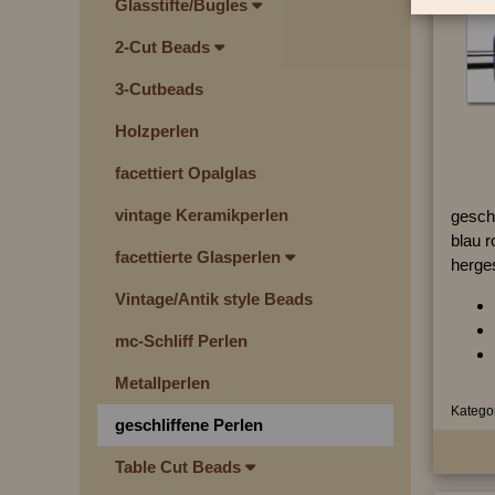
Glasstifte/Bugles
2-Cut Beads
3-Cutbeads
Holzperlen
facettiert Opalglas
vintage Keramikperlen
geschl
blau r
facettierte Glasperlen
herges
Vintage/Antik style Beads
mc-Schliff Perlen
Metallperlen
Kategor
geschliffene Perlen
Table Cut Beads