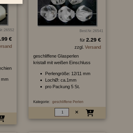
Nr.:26552
Best.Nr.:26541
.99 €
2.29 €
für
ersand
zzgl.
Versand
geschliffene Glasperlen
kristall mit weißen Einschluss
hechien
Perlengröße: 12/11 mm
11 mm
LochØ: ca.1mm
pro Packung 5 St.
Kategorie:
geschliffene Perlen