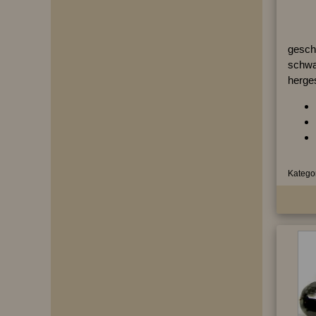
geschl
schwa
herges
Kategor