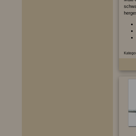
schwar
herges
Kategor