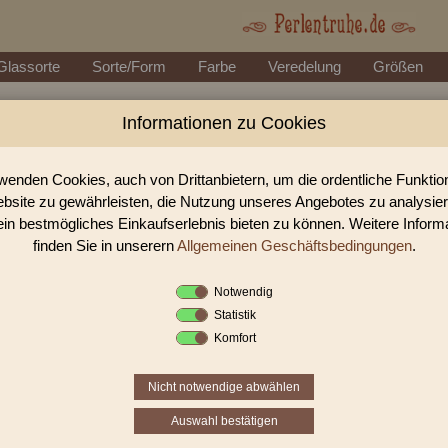
Glassorte
Sorte/Form
Farbe
Veredelung
Größen
Informationen zu Cookies
Perlen Shop für geschliffen
In unserem Perlen Shop finden sie zahlreich geschliffene P
wenden Cookies, auch von Drittanbietern, um die ordentliche Funkti
bsite zu gewährleisten, die Nutzung unseres Angebotes zu analysie
ein bestmögliches Einkaufserlebnis bieten zu können. Weitere Inform
Sie befinden sich in folgender K
finden Sie in unserern
Allgemeinen Geschäftsbedingungen
.
geschliffene Perlen
Notwendig
Statistik
«
‹
2
3
4
Komfort
Nicht notwendige abwählen
Auswahl bestätigen