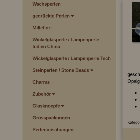
Wachsperlen
gedrückte Perlen
Millefiori
Wickelglasperle / Lampenperle
Indien China
Wickelglasperle / Lampenperle Tschechien
Steinperlen / Stone Beads
geschl
Opalgl
Charms
Zubehör
Glasknoepfe
Grosspackungen
Kategor
Perlenmischungen