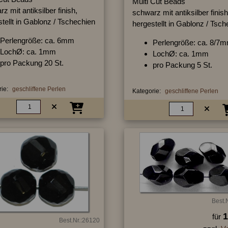
Multi Cut Beads
z mit antiksilber finish,
schwarz mit antiksilber finish
tellt in Gablonz / Tschechien
hergestellt in Gablonz / Tsc
Perlengröße: ca. 6mm
Perlengröße: ca. 8/7
LochØ: ca. 1mm
LochØ: ca. 1mm
pro Packung 20 St.
pro Packung 5 St.
ie:
geschliffene Perlen
Kategorie:
geschliffene Perlen
Best.
1
für
Best.Nr.:26120