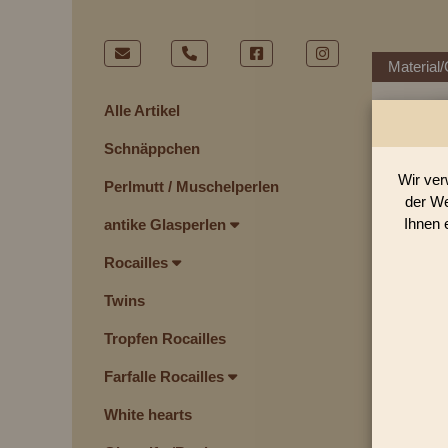
Material/
Alle Artikel
Schnäppchen
Wir ver
Perlmutt / Muschelperlen
der We
Ihnen 
antike Glasperlen
Rocailles
Twins
Tropfen Rocailles
Farfalle Rocailles
White hearts