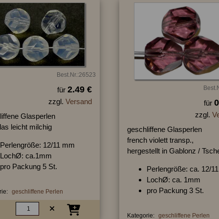
Best.Nr.:26523
2.49 €
Best.
für
zzgl.
Versand
0
für
zzgl.
V
iffene Glasperlen
as leicht milchig
geschliffene Glasperlen
french violett transp.,
Perlengröße: 12/11 mm
hergestellt in Gablonz / Tsch
LochØ: ca.1mm
pro Packung 5 St.
Perlengröße: ca. 12/
LochØ: ca. 1mm
pro Packung 3 St.
ie:
geschliffene Perlen
Kategorie:
geschliffene Perlen