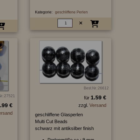
Kategorie:
geschliffene Perlen
Best.Nr.:26612
Nr.:27521
1.59 €
für
.99 €
zzgl.
Versand
ersand
geschliffene Glasperlen
Multi Cut Beads
schwarz mit antiksilber finish
Perlengröße ca.: 9 mm