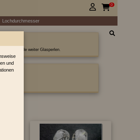
0


Lochdurchmesser
e Perlen
erlen und viele weiter Glasperlen.
onsweise
ren und
ationen
ategorie:
›
»