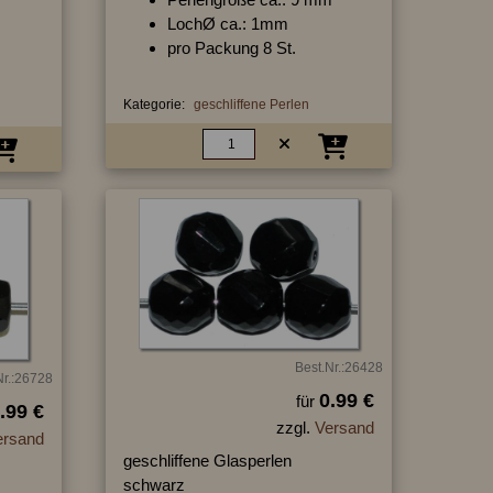
LochØ ca.: 1mm
pro Packung 8 St.
Kategorie:
geschliffene Perlen
Best.Nr.:26428
Nr.:26728
0.99 €
für
.99 €
zzgl.
Versand
ersand
geschliffene Glasperlen
schwarz