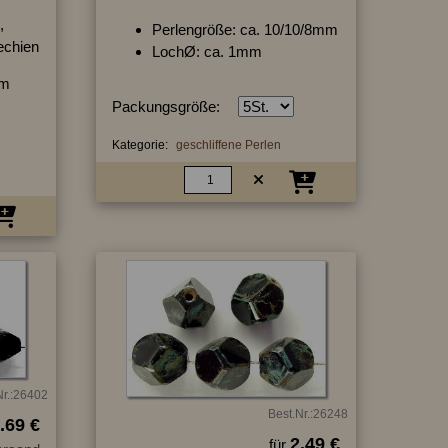
,
Perlengröße: ca. 10/10/8mm
hechien
LochØ: ca. 1mm
mm
Packungsgröße:
Kategorie:
geschliffene Perlen
Nr.:26402
Best.Nr.:26248
.69 €
2.49 €
für