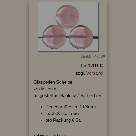
Best.Nr.:47100
1.19 €
für
zzgl.
Versand
Glasperlen Scheibe
kristall rosa,
hergestellt in Gablonz / Tschechien
Perlengröße: ca. 14/4mm
LochØ: ca. 1mm
pro Packung 8 St.
Kategorie:
Scheiben