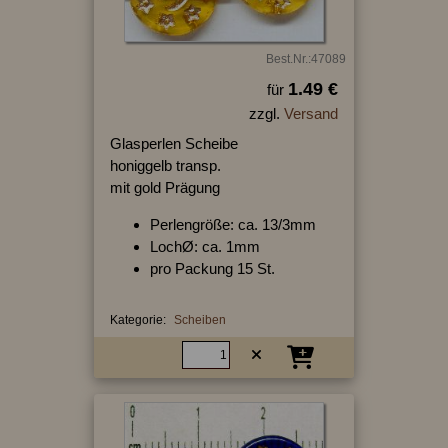
Best.Nr.:47089
1.49 €
für
zzgl.
Versand
Glasperlen Scheibe
honiggelb transp.
mit gold Prägung
Perlengröße: ca. 13/3mm
LochØ: ca. 1mm
pro Packung 15 St.
Kategorie:
Scheiben