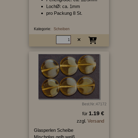
LochØ: ca. 1mm
pro Packung 8 St.
Kategorie:
Scheiben
Best.Nr.:47172
1.19 €
für
zzgl.
Versand
Glasperlen Scheibe
Mischglas gelb weiß,