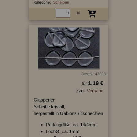
Kategorie:
Scheiben
Best.Nr.:47098
1.19 €
für
zzgl.
Versand
Glasperlen
Scheibe kristall,
hergestellt in Gablonz / Tschechien
Perlengröße: ca. 14/4mm
LochØ: ca. 1mm