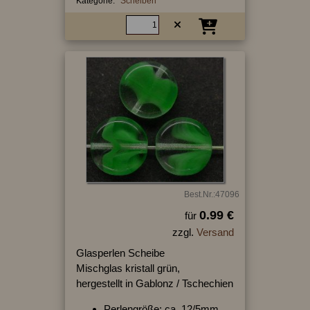
Kategorie:
Scheiben
Best.Nr.:47096
0.99 €
für
zzgl.
Versand
Glasperlen Scheibe
Mischglas kristall grün,
hergestellt in Gablonz / Tschechien
Perlengröße: ca. 12/5mm