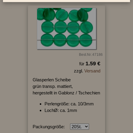
Best.Nr.:47186
1.59 €
für
zzgl.
Versand
Glasperlen Scheibe
grün transp. mattiert,
hergestellt in Gablonz / Tschechien
Perlengröße: ca. 10/3mm
LochØ: ca. 1mm
Packungsgröße: