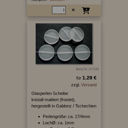
Best.Nr.:47109
1.29 €
für
zzgl.
Versand
Glasperlen Scheibe
kristall mattiert (frostet),
hergestellt in Gablonz / Tschechien
Perlengröße: ca. 17/4mm
LochØ: ca. 1mm