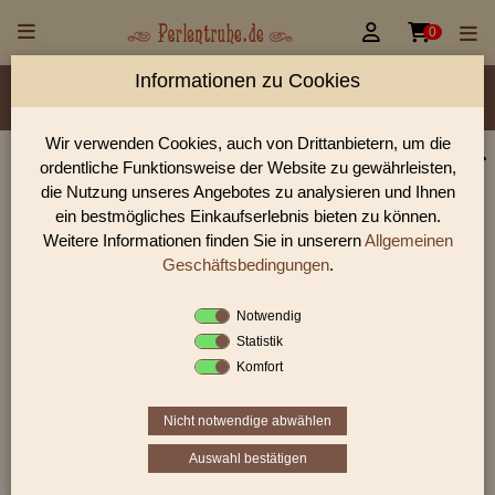


0
Informationen zu Cookies
Material/Glassorte
Sorte/Form
Farbe
Veredelung
Größen
Lochdurchmesser
Wir verwenden Cookies, auch von Drittanbietern, um die
ordentliche Funktionsweise der Website zu gewährleisten,
Perlen Shop für gedrückte Perlen Linsen &
die Nutzung unseres Angebotes zu analysieren und Ihnen
Scheiben
ein bestmögliches Einkaufserlebnis bieten zu können.
Weitere Informationen finden Sie in unserern
Allgemeinen
In unserem Perlen Shop finden sie zahlreich gedrückte Perlen
Linsen & Scheiben und viele weiter Glasperlen.
Geschäftsbedingungen
.
Notwendig
Statistik
Sie befinden sich in folgender Kategorie:
Komfort
gedrückte Perlen
|
Linsen & Scheiben
|
Scheiben
Nicht notwendige abwählen
Auswahl bestätigen
«
‹
1
2
3
›
»