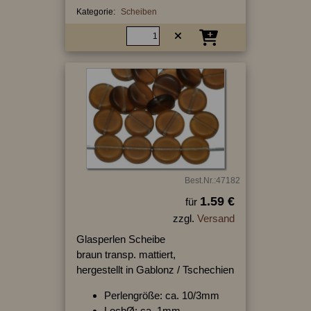
Kategorie:
Scheiben
Best.Nr.:47182
1.59 €
für
zzgl.
Versand
Glasperlen Scheibe
braun transp. mattiert,
hergestellt in Gablonz / Tschechien
Perlengröße: ca. 10/3mm
LochØ: ca. 1mm