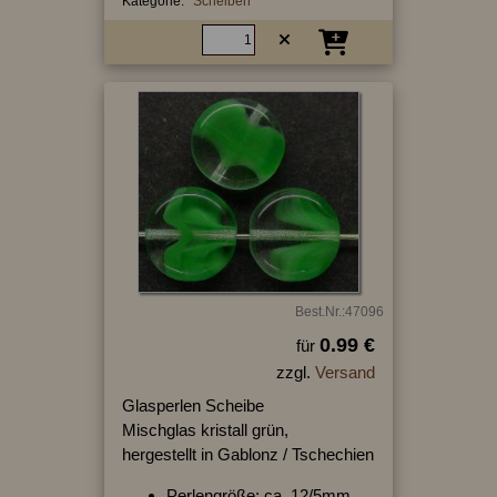
Kategorie:
Scheiben
Best.Nr.:47096
0.99 €
für
zzgl.
Versand
Glasperlen Scheibe
Mischglas kristall grün,
hergestellt in Gablonz / Tschechien
Perlengröße: ca. 12/5mm