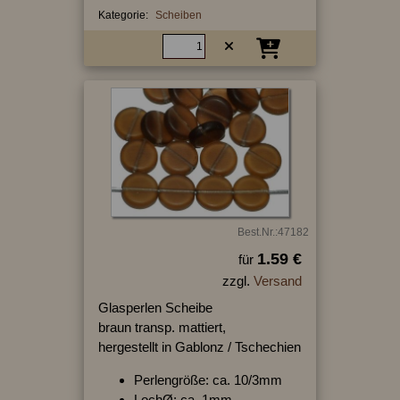
Kategorie:
Scheiben
Best.Nr.:47182
1.59 €
für
zzgl.
Versand
Glasperlen Scheibe
braun transp. mattiert,
hergestellt in Gablonz / Tschechien
Perlengröße: ca. 10/3mm
LochØ: ca. 1mm