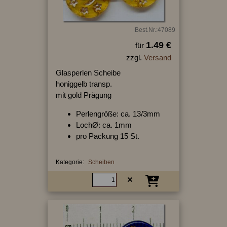
Best.Nr.:47089
1.49 €
für
zzgl.
Versand
Glasperlen Scheibe
honiggelb transp.
mit gold Prägung
Perlengröße: ca. 13/3mm
LochØ: ca. 1mm
pro Packung 15 St.
Kategorie:
Scheiben