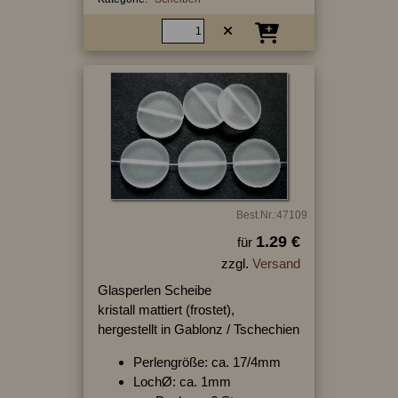
Best.Nr.:47109
1.29 €
für
zzgl.
Versand
Glasperlen Scheibe
kristall mattiert (frostet),
hergestellt in Gablonz / Tschechien
Perlengröße: ca. 17/4mm
LochØ: ca. 1mm