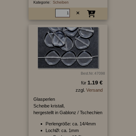
Kategorie:
Scheiben
Best.Nr.:47098
1.19 €
für
zzgl.
Versand
Glasperlen
Scheibe kristall,
hergestellt in Gablonz / Tschechien
Perlengröße: ca. 14/4mm
LochØ: ca. 1mm