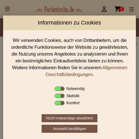


0
Informationen zu Cookies
Material/Glassorte
Sorte/Form
Farbe
Veredelung
Größen
Lochdurchmesser
Wir verwenden Cookies, auch von Drittanbietern, um die
ordentliche Funktionsweise der Website zu gewährleisten,
Perlen Shop für gedrückte Perlen Linsen &
die Nutzung unseres Angebotes zu analysieren und Ihnen
Scheiben
ein bestmögliches Einkaufserlebnis bieten zu können.
Weitere Informationen finden Sie in unserern
Allgemeinen
In unserem Perlen Shop finden sie zahlreich gedrückte Perlen
Linsen & Scheiben und viele weiter Glasperlen.
Geschäftsbedingungen
.
Notwendig
Statistik
Sie befinden sich in folgender Kategorie:
Komfort
gedrückte Perlen
|
Linsen & Scheiben
|
Scheiben
Nicht notwendige abwählen
Auswahl bestätigen
«
‹
1
2
3
›
»