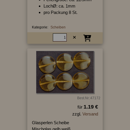
LochØ: ca. 1mm
pro Packung 8 St.
Kategorie:
Scheiben
Best.Nr.:47172
1.19 €
für
zzgl.
Versand
Glasperlen Scheibe
Mischglas gelb weiß,