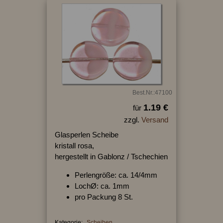
Best.Nr.:47100
1.19 €
für
zzgl.
Versand
Glasperlen Scheibe
kristall rosa,
hergestellt in Gablonz / Tschechien
Perlengröße: ca. 14/4mm
LochØ: ca. 1mm
pro Packung 8 St.
Kategorie:
Scheiben