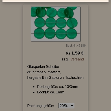
Best.Nr.:47186
1.59 €
für
zzgl.
Versand
Glasperlen Scheibe
grün transp. mattiert,
hergestellt in Gablonz / Tschechien
Perlengröße: ca. 10/3mm
LochØ: ca. 1mm
Packungsgröße: