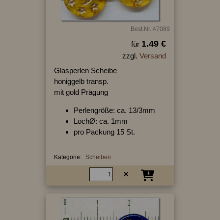
Best.Nr.:47089
1.49 €
für
zzgl.
Versand
Glasperlen Scheibe
honiggelb transp.
mit gold Prägung
Perlengröße: ca. 13/3mm
LochØ: ca. 1mm
pro Packung 15 St.
Kategorie:
Scheiben