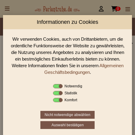


0
Informationen zu Cookies
Material/Glassorte
Sorte/Form
Farbe
Veredelung
Größen
Lochdurchmesser
Wir verwenden Cookies, auch von Drittanbietern, um die
ordentliche Funktionsweise der Website zu gewährleisten,
Perlen Shop für gedrückte Perlen Linsen &
die Nutzung unseres Angebotes zu analysieren und Ihnen
Scheiben
ein bestmögliches Einkaufserlebnis bieten zu können.
Weitere Informationen finden Sie in unserern
Allgemeinen
In unserem Perlen Shop finden sie zahlreich gedrückte Perlen
Linsen & Scheiben und viele weiter Glasperlen.
Geschäftsbedingungen
.
Notwendig
Statistik
Sie befinden sich in folgender Kategorie:
Komfort
gedrückte Perlen
|
Linsen & Scheiben
|
Scheiben
Nicht notwendige abwählen
Auswahl bestätigen
«
‹
1
2
3
›
»