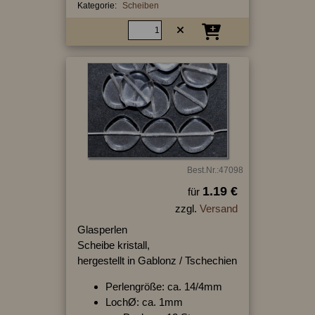
Kategorie:
Scheiben
Best.Nr.:47098
1.19 €
für
zzgl.
Versand
Glasperlen
Scheibe kristall,
hergestellt in Gablonz / Tschechien
Perlengröße: ca. 14/4mm
LochØ: ca. 1mm