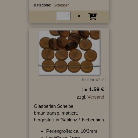
Kategorie:
Scheiben
Best.Nr.:47182
1.59 €
für
zzgl.
Versand
Glasperlen Scheibe
braun transp. mattiert,
hergestellt in Gablonz / Tschechien
Perlengröße: ca. 10/3mm
LochØ: ca. 1mm