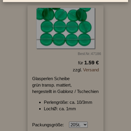
Best.Nr.:47186
1.59 €
für
zzgl.
Versand
Glasperlen Scheibe
grün transp. mattiert,
hergestellt in Gablonz / Tschechien
Perlengröße: ca. 10/3mm
LochØ: ca. 1mm
Packungsgröße: