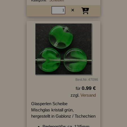
Kategorie:
Scheiben
Best.Nr.:47096
0.99 €
für
zzgl.
Versand
Glasperlen Scheibe
Mischglas kristall grün,
hergestellt in Gablonz / Tschechien
Perlengröße: ca. 12/5mm