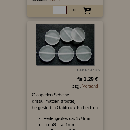
Best.Nr.:47109
1.29 €
für
zzgl.
Versand
Glasperlen Scheibe
kristall mattiert (frostet),
hergestellt in Gablonz / Tschechien
Perlengröße: ca. 17/4mm
LochØ: ca. 1mm