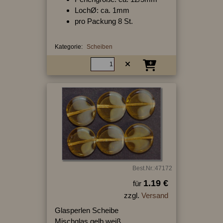
LochØ: ca. 1mm
pro Packung 8 St.
Kategorie:
Scheiben
Best.Nr.:47172
1.19 €
für
zzgl.
Versand
Glasperlen Scheibe
Mischglas gelb weiß,