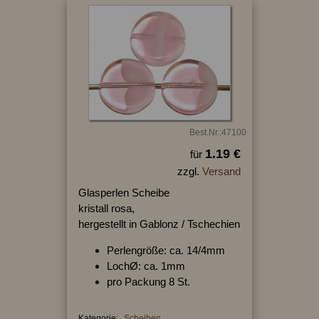
Best.Nr.:47100
1.19 €
für
zzgl.
Versand
Glasperlen Scheibe
kristall rosa,
hergestellt in Gablonz / Tschechien
Perlengröße: ca. 14/4mm
LochØ: ca. 1mm
pro Packung 8 St.
Kategorie:
Scheiben