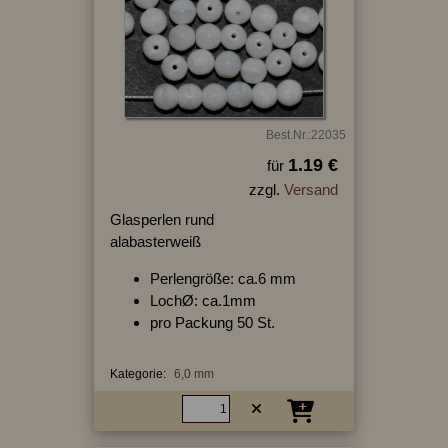
Best.Nr.:22035
1.19 €
für
zzgl.
Versand
Glasperlen rund
alabasterweiß
Perlengröße: ca.6 mm
LochØ: ca.1mm
pro Packung 50 St.
Kategorie:
6,0 mm