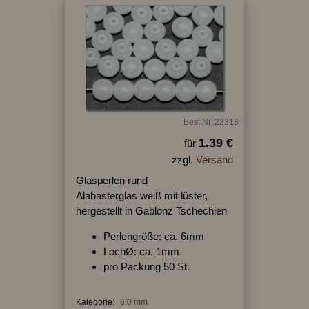
Best.Nr.:22318
1.39 €
für
zzgl.
Versand
Glasperlen rund
Alabasterglas weiß mit lüster,
hergestellt in Gablonz Tschechien
Perlengröße: ca. 6mm
LochØ: ca. 1mm
pro Packung 50 St.
Kategorie:
6,0 mm