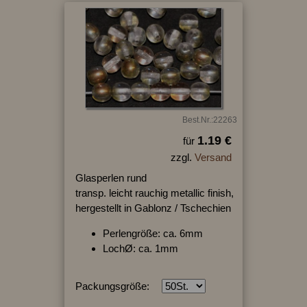
Best.Nr.:22263
1.19 €
für
zzgl.
Versand
Glasperlen rund
transp. leicht rauchig metallic finish,
hergestellt in Gablonz / Tschechien
Perlengröße: ca. 6mm
LochØ: ca. 1mm
Packungsgröße: