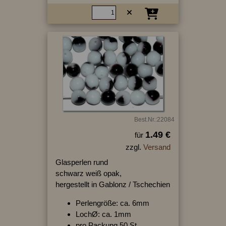
Best.Nr.:22084
1.49 €
für
zzgl.
Versand
Glasperlen rund
schwarz weiß opak,
hergestellt in Gablonz / Tschechien
Perlengröße: ca. 6mm
LochØ: ca. 1mm
pro Packung 50 St.