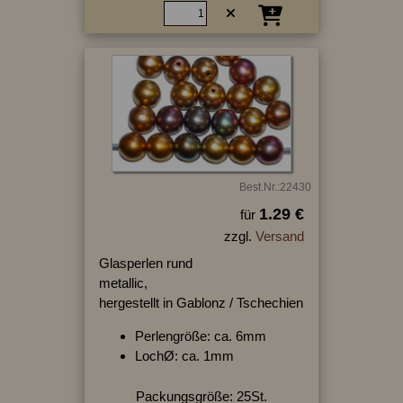
Best.Nr.:22430
1.29 €
für
zzgl.
Versand
Glasperlen rund
metallic,
hergestellt in Gablonz / Tschechien
Perlengröße: ca. 6mm
LochØ: ca. 1mm
Packungsgröße: 25St.