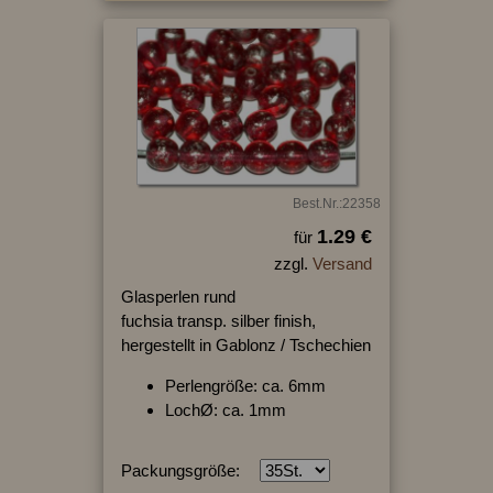
Best.Nr.:22358
1.29 €
für
zzgl.
Versand
Glasperlen rund
fuchsia transp. silber finish,
hergestellt in Gablonz / Tschechien
Perlengröße: ca. 6mm
LochØ: ca. 1mm
Packungsgröße: