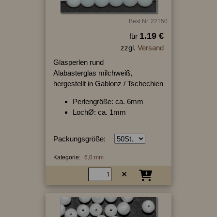
Best.Nr.:22150
1.19 €
für
zzgl.
Versand
Glasperlen rund
Alabasterglas milchweiß,
hergestellt in Gablonz / Tschechien
Perlengröße: ca. 6mm
LochØ: ca. 1mm
Packungsgröße:
Kategorie:
6,0 mm