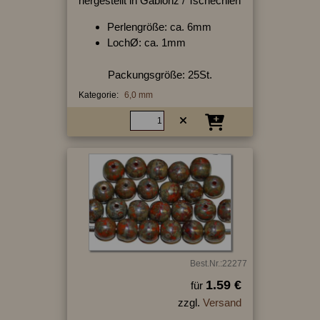
hergestellt in Gablonz / Tschechien
Perlengröße: ca. 6mm
LochØ: ca. 1mm
Packungsgröße: 25St.
Kategorie:
6,0 mm
Best.Nr.:22277
1.59 €
für
zzgl.
Versand