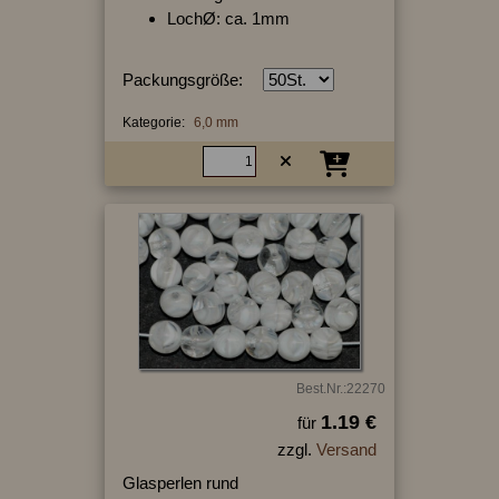
LochØ: ca. 1mm
Packungsgröße:
Kategorie:
6,0 mm
Best.Nr.:22270
1.19 €
für
zzgl.
Versand
Glasperlen rund