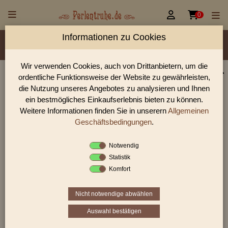


0
Informationen zu Cookies
Material/Glassorte
Sorte/Form
Farbe
Veredelung
Größen
Lochdurchmesser
Wir verwenden Cookies, auch von Drittanbietern, um die
ordentliche Funktionsweise der Website zu gewährleisten,
Perlen Shop für gedrückte Perlen runde 6,0 mm
die Nutzung unseres Angebotes zu analysieren und Ihnen
In unserem Perlen Shop finden sie zahlreich gedrückte Perlen
ein bestmögliches Einkaufserlebnis bieten zu können.
runde 6,0 mm und viele weiter Glasperlen.
Weitere Informationen finden Sie in unserern
Allgemeinen
Geschäftsbedingungen
.
Notwendig
Sie befinden sich in folgender Kategorie:
Statistik
gedrückte Perlen
|
runde Perlen
|
6,0 mm
Komfort
Nicht notwendige abwählen
1
2
3
›
»
Auswahl bestätigen