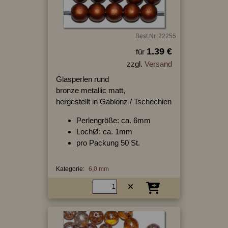
Best.Nr.:22255
1.39 €
für
zzgl.
Versand
Glasperlen rund
bronze metallic matt,
hergestellt in Gablonz / Tschechien
Perlengröße: ca. 6mm
LochØ: ca. 1mm
pro Packung 50 St.
Kategorie:
6,0 mm