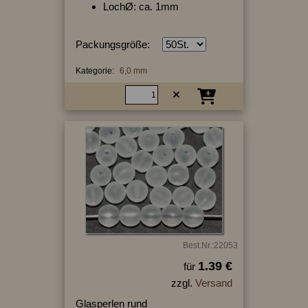
LochØ: ca. 1mm
Packungsgröße:
Kategorie:
6,0 mm
Best.Nr.:22053
1.39 €
für
zzgl.
Versand
Glasperlen rund