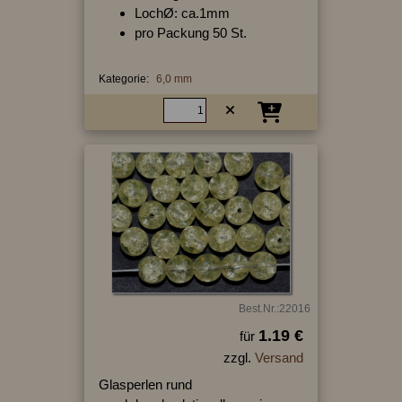
LochØ: ca.1mm
pro Packung 50 St.
Kategorie:
6,0 mm
Best.Nr.:22016
1.19 €
für
zzgl.
Versand
Glasperlen rund