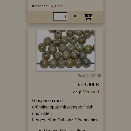
Kategorie:
6,0 mm
Best.Nr.:22145
1.99 €
für
zzgl.
Versand
Glasperlen rund
grünblau opak mit picasso finish
und lüster,
hergestellt in Gablonz / Tschechien
Perlengröße: ca. 6mm