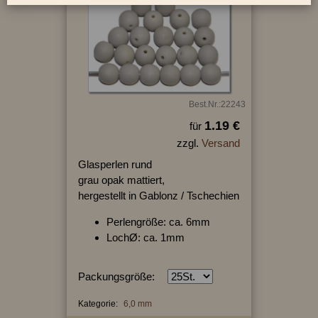
Best.Nr.:22243
1.19 €
für
zzgl.
Versand
Glasperlen rund
grau opak mattiert,
hergestellt in Gablonz / Tschechien
Perlengröße: ca. 6mm
LochØ: ca. 1mm
Packungsgröße:
Kategorie:
6,0 mm