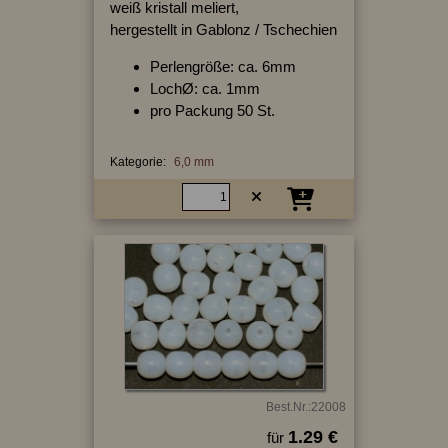
weiß kristall meliert,
hergestellt in Gablonz / Tschechien
Perlengröße: ca. 6mm
LochØ: ca. 1mm
pro Packung 50 St.
Kategorie:
6,0 mm
Best.Nr.:22008
1.29 €
für