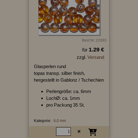
Best.Nr.:22093
1.29 €
für
zzgl.
Versand
Glasperlen rund
topas transp. silber finish,
hergestellt in Gablonz / Tschechien
Perlengröße: ca. 6mm
LochØ: ca. 1mm
pro Packung 35 St.
Kategorie:
6,0 mm