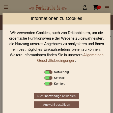


0
Informationen zu Cookies
Material/Glassorte
Sorte/Form
Farbe
Veredelung
Größen
Lochdurchmesser
Wir verwenden Cookies, auch von Drittanbietern, um die
ordentliche Funktionsweise der Website zu gewährleisten,
Perlen Shop für gedrückte Perlen runde 6,0 mm
die Nutzung unseres Angebotes zu analysieren und Ihnen
In unserem Perlen Shop finden sie zahlreich gedrückte Perlen
ein bestmögliches Einkaufserlebnis bieten zu können.
runde 6,0 mm und viele weiter Glasperlen.
Weitere Informationen finden Sie in unserern
Allgemeinen
Geschäftsbedingungen
.
Notwendig
Sie befinden sich in folgender Kategorie:
Statistik
gedrückte Perlen
|
runde Perlen
|
6,0 mm
Komfort
Nicht notwendige abwählen
1
2
3
›
»
Auswahl bestätigen