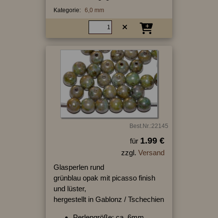
Kategorie:
6,0 mm
Best.Nr.:22145
1.99 €
für
zzgl.
Versand
Glasperlen rund
grünblau opak mit picasso finish
und lüster,
hergestellt in Gablonz / Tschechien
Perlengröße: ca. 6mm