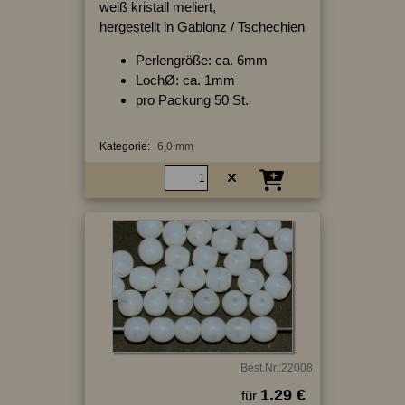
weiß kristall meliert,
hergestellt in Gablonz / Tschechien
Perlengröße: ca. 6mm
LochØ: ca. 1mm
pro Packung 50 St.
Kategorie:
6,0 mm
Best.Nr.:22008
1.29 €
für