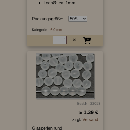
LochØ: ca. 1mm
Packungsgröße:
Kategorie:
6,0 mm
Best.Nr.:22053
1.39 €
für
zzgl.
Versand
Glasperlen rund