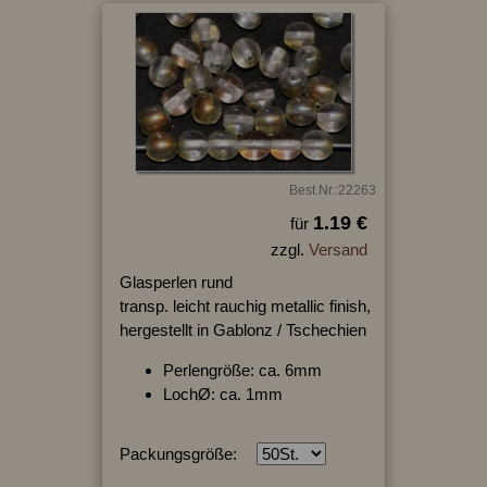
Best.Nr.:22263
1.19 €
für
zzgl.
Versand
Glasperlen rund
transp. leicht rauchig metallic finish,
hergestellt in Gablonz / Tschechien
Perlengröße: ca. 6mm
LochØ: ca. 1mm
Packungsgröße: