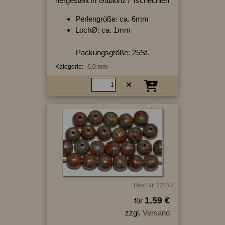
hergestellt in Gablonz / Tschechien
Perlengröße: ca. 6mm
LochØ: ca. 1mm
Packungsgröße: 25St.
Kategorie:
6,0 mm
Best.Nr.:22277
1.59 €
für
zzgl.
Versand