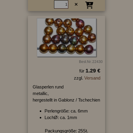
Best.Nr.:22430
1.29 €
für
zzgl.
Versand
Glasperlen rund
metallic,
hergestellt in Gablonz / Tschechien
Perlengröße: ca. 6mm
LochØ: ca. 1mm
Packungsgröße: 25St.