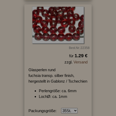
Best.Nr.:22358
1.29 €
für
zzgl.
Versand
Glasperlen rund
fuchsia transp. silber finish,
hergestellt in Gablonz / Tschechien
Perlengröße: ca. 6mm
LochØ: ca. 1mm
Packungsgröße: