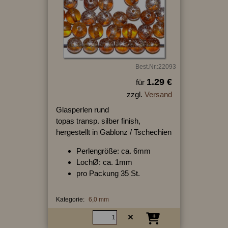
Best.Nr.:22093
1.29 €
für
zzgl.
Versand
Glasperlen rund
topas transp. silber finish,
hergestellt in Gablonz / Tschechien
Perlengröße: ca. 6mm
LochØ: ca. 1mm
pro Packung 35 St.
Kategorie:
6,0 mm