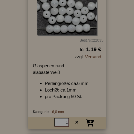
Best.Nr.:22035
1.19 €
für
zzgl.
Versand
Glasperlen rund
alabasterweiß
Perlengröße: ca.6 mm
LochØ: ca.1mm
pro Packung 50 St.
Kategorie:
6,0 mm