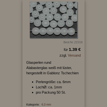
Best.Nr.:22318
1.39 €
für
zzgl.
Versand
Glasperlen rund
Alabasterglas weiß mit lüster,
hergestellt in Gablonz Tschechien
Perlengröße: ca. 6mm
LochØ: ca. 1mm
pro Packung 50 St.
Kategorie:
6,0 mm