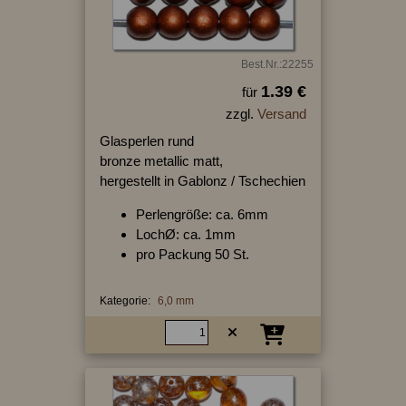
Best.Nr.:22255
1.39 €
für
zzgl.
Versand
Glasperlen rund
bronze metallic matt,
hergestellt in Gablonz / Tschechien
Perlengröße: ca. 6mm
LochØ: ca. 1mm
pro Packung 50 St.
Kategorie:
6,0 mm