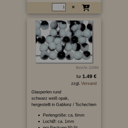
Best.Nr.:22084
1.49 €
für
zzgl.
Versand
Glasperlen rund
schwarz weiß opak,
hergestellt in Gablonz / Tschechien
Perlengröße: ca. 6mm
LochØ: ca. 1mm
pro Packung 50 St.