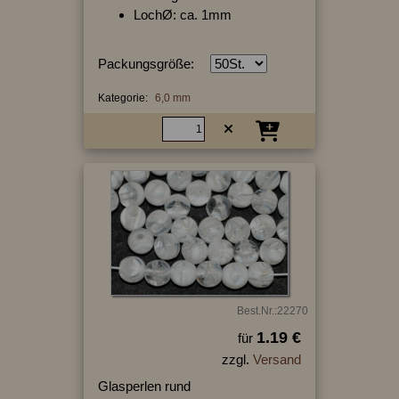
LochØ: ca. 1mm
Packungsgröße:
Kategorie:
6,0 mm
Best.Nr.:22270
1.19 €
für
zzgl.
Versand
Glasperlen rund