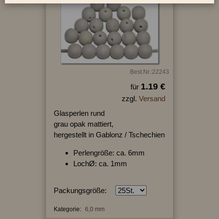
Best.Nr.:22243
1.19 €
für
zzgl.
Versand
Glasperlen rund
grau opak mattiert,
hergestellt in Gablonz / Tschechien
Perlengröße: ca. 6mm
LochØ: ca. 1mm
Packungsgröße:
Kategorie:
6,0 mm