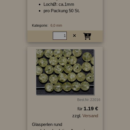
LochØ: ca.1mm
pro Packung 50 St.
Kategorie:
6,0 mm
Best.Nr.:22016
1.19 €
für
zzgl.
Versand
Glasperlen rund