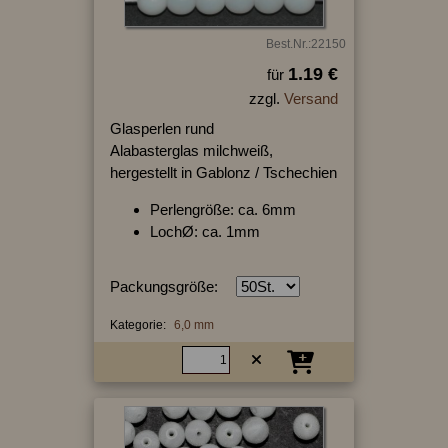
Best.Nr.:22150
1.19 €
für
zzgl.
Versand
Glasperlen rund
Alabasterglas milchweiß,
hergestellt in Gablonz / Tschechien
Perlengröße: ca. 6mm
LochØ: ca. 1mm
Packungsgröße:
Kategorie:
6,0 mm