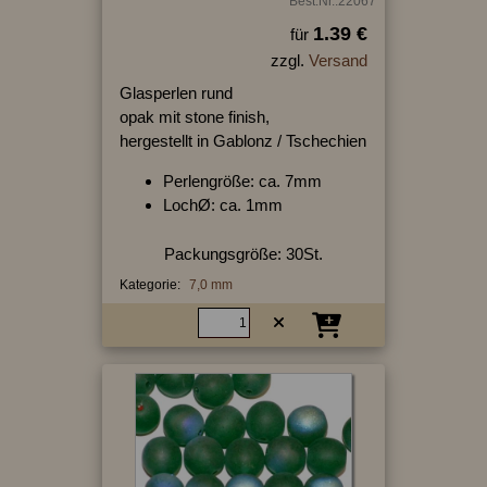
Best.Nr.:22067
1.39 €
für
zzgl.
Versand
Glasperlen rund
opak mit stone finish,
hergestellt in Gablonz / Tschechien
Perlengröße: ca. 7mm
LochØ: ca. 1mm
Packungsgröße: 30St.
Kategorie:
7,0 mm