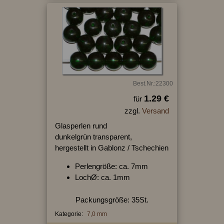
Best.Nr.:22300
1.29 €
für
zzgl.
Versand
Glasperlen rund
dunkelgrün transparent,
hergestellt in Gablonz / Tschechien
Perlengröße: ca. 7mm
LochØ: ca. 1mm
Packungsgröße: 35St.
Kategorie:
7,0 mm