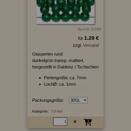
Best.Nr.:22098
1.29 €
für
zzgl.
Versand
Glasperlen rund
dunkelgrün transp. mattiert,
hergestellt in Gablonz / Tschechien
Perlengröße: ca. 7mm
LochØ: ca. 1mm
Packungsgröße:
Kategorie:
7,0 mm