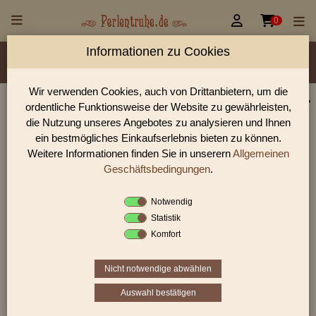


0
Informationen zu Cookies
Material/Glassorte
Sorte/Form
Farbe
Veredelung
Größen
Lochdurchmesser
Wir verwenden Cookies, auch von Drittanbietern, um die
ordentliche Funktionsweise der Website zu gewährleisten,
Perlen Shop für gedrückte Perlen runde 7,0 mm
die Nutzung unseres Angebotes zu analysieren und Ihnen
In unserem Perlen Shop finden sie zahlreich gedrückte Perlen
ein bestmögliches Einkaufserlebnis bieten zu können.
runde 7,0 mm und viele weiter Glasperlen.
Weitere Informationen finden Sie in unserern
Allgemeinen
Geschäftsbedingungen
.
Notwendig
Sie befinden sich in folgender Kategorie:
Statistik
gedrückte Perlen
|
runde Perlen
|
7,0 mm
Komfort
Nicht notwendige abwählen
1
2
›
»
Auswahl bestätigen