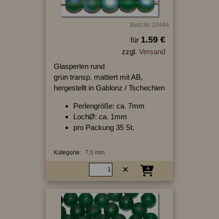
Best.Nr.:22494
1.59 €
für
zzgl.
Versand
Glasperlen rund
grün transp. mattiert mit AB,
hergestellt in Gablonz / Tschechien
Perlengröße: ca. 7mm
LochØ: ca. 1mm
pro Packung 35 St.
Kategorie:
7,0 mm