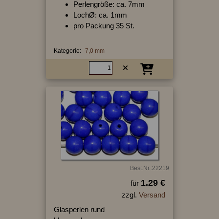
Perlengröße: ca. 7mm
LochØ: ca. 1mm
pro Packung 35 St.
Kategorie:
7,0 mm
Best.Nr.:22219
1.29 €
für
zzgl.
Versand
Glasperlen rund