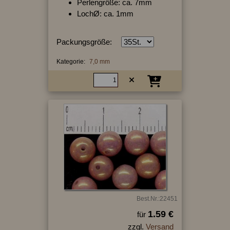
Perlengröße: ca. 7mm
LochØ: ca. 1mm
Packungsgröße:
Kategorie:
7,0 mm
Best.Nr.:22451
1.59 €
für
zzgl.
Versand