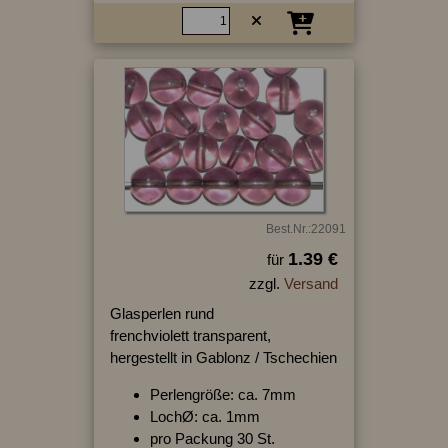
Best.Nr.:22091
1.39 €
für
zzgl.
Versand
Glasperlen rund
frenchviolett transparent,
hergestellt in Gablonz / Tschechien
Perlengröße: ca. 7mm
LochØ: ca. 1mm
pro Packung 30 St.