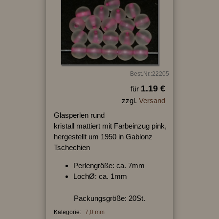
Best.Nr.:22205
1.19 €
für
zzgl.
Versand
Glasperlen rund
kristall mattiert mit Farbeinzug pink,
hergestellt um 1950 in Gablonz
Tschechien
Perlengröße: ca. 7mm
LochØ: ca. 1mm
Packungsgröße: 20St.
Kategorie:
7,0 mm