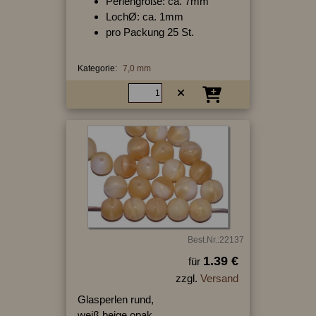
Perlengröße: ca. 7mm
LochØ: ca. 1mm
pro Packung 25 St.
Kategorie:
7,0 mm
Best.Nr.:22137
1.39 €
für
zzgl.
Versand
Glasperlen rund,
weiß beige opak,