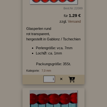
Best.Nr.:22089
1.29 €
für
zzgl.
Versand
Glasperlen rund
rot transparent,
hergestellt in Gablonz / Tschechien
Perlengröße: vca. 7mm
LochØ: ca. 1mm
Packungsgröße: 35St.
Kategorie:
7,0 mm