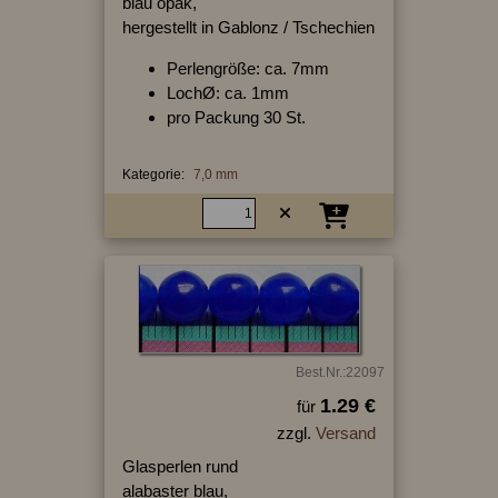
blau opak,
hergestellt in Gablonz / Tschechien
Perlengröße: ca. 7mm
LochØ: ca. 1mm
pro Packung 30 St.
Kategorie:
7,0 mm
Best.Nr.:22097
1.29 €
für
zzgl.
Versand
Glasperlen rund
alabaster blau,