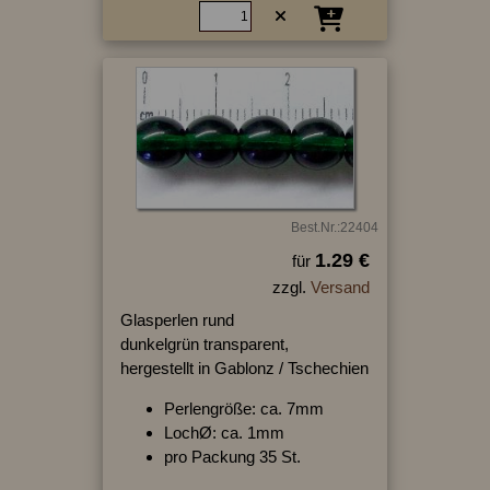
Best.Nr.:22404
1.29 €
für
zzgl.
Versand
Glasperlen rund
dunkelgrün transparent,
hergestellt in Gablonz / Tschechien
Perlengröße: ca. 7mm
LochØ: ca. 1mm
pro Packung 35 St.