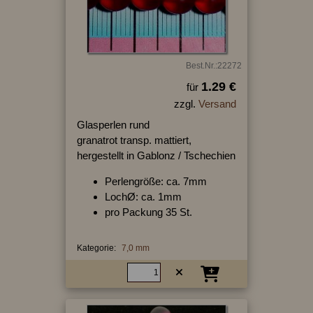
Best.Nr.:22272
1.29 €
für
zzgl.
Versand
Glasperlen rund
granatrot transp. mattiert,
hergestellt in Gablonz / Tschechien
Perlengröße: ca. 7mm
LochØ: ca. 1mm
pro Packung 35 St.
Kategorie:
7,0 mm