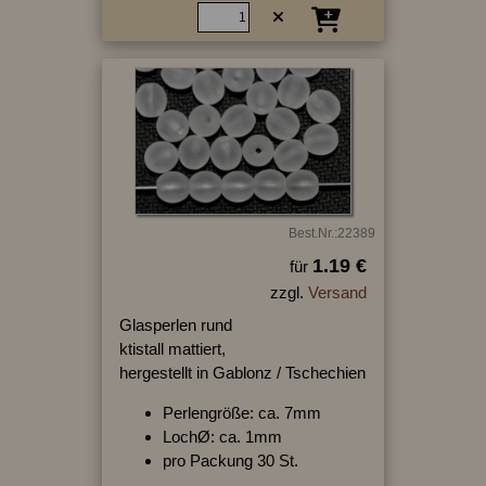
Best.Nr.:22389
1.19 €
für
zzgl.
Versand
Glasperlen rund
ktistall mattiert,
hergestellt in Gablonz / Tschechien
Perlengröße: ca. 7mm
LochØ: ca. 1mm
pro Packung 30 St.