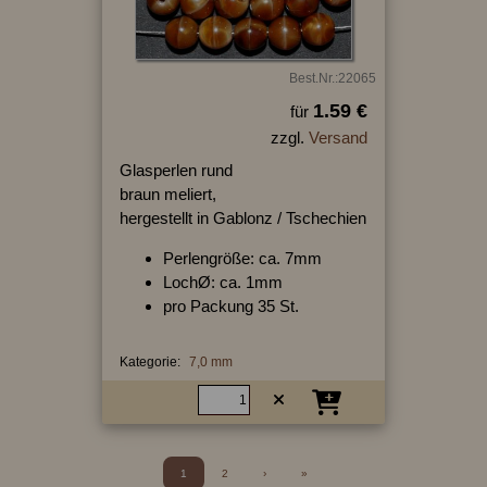
Best.Nr.:22065
1.59 €
für
zzgl.
Versand
Glasperlen rund
braun meliert,
hergestellt in Gablonz / Tschechien
Perlengröße: ca. 7mm
LochØ: ca. 1mm
pro Packung 35 St.
Kategorie:
7,0 mm
1
2
›
»