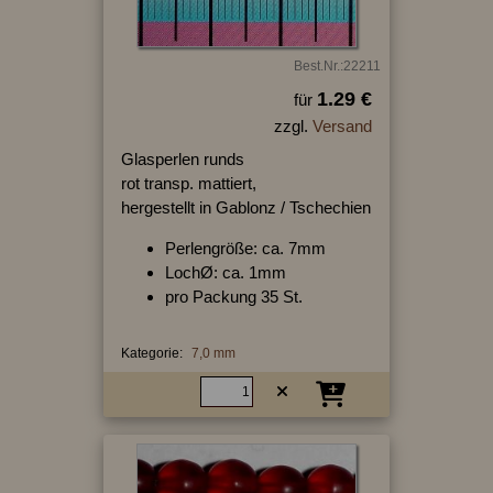
Best.Nr.:22211
1.29 €
für
zzgl.
Versand
Glasperlen runds
rot transp. mattiert,
hergestellt in Gablonz / Tschechien
Perlengröße: ca. 7mm
LochØ: ca. 1mm
pro Packung 35 St.
Kategorie:
7,0 mm