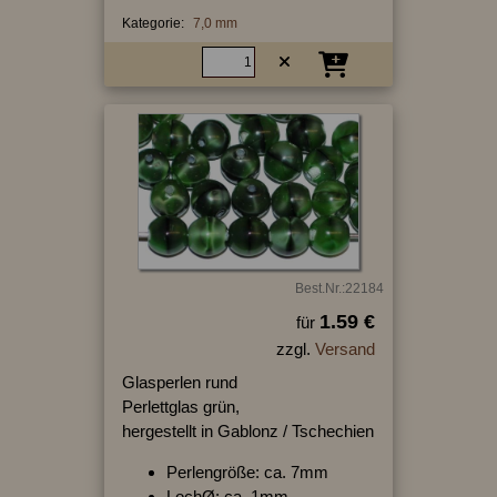
Kategorie:
7,0 mm
Best.Nr.:22184
1.59 €
für
zzgl.
Versand
Glasperlen rund
Perlettglas grün,
hergestellt in Gablonz / Tschechien
Perlengröße: ca. 7mm
LochØ: ca. 1mm