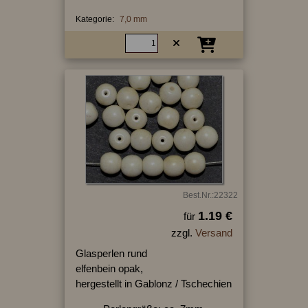
Kategorie:
7,0 mm
Best.Nr.:22322
1.19 €
für
zzgl.
Versand
Glasperlen rund
elfenbein opak,
hergestellt in Gablonz / Tschechien