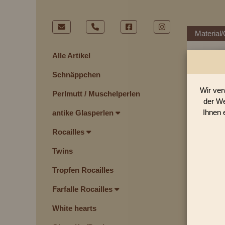
Material/
Alle Artikel
Schnäppchen
Wir ver
Perlmutt / Muschelperlen
der We
Ihnen 
antike Glasperlen
Rocailles
Twins
Tropfen Rocailles
Farfalle Rocailles
White hearts