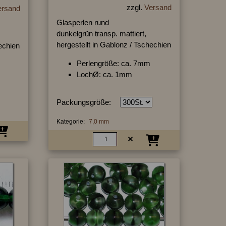
zzgl.
Versand
ersand
Glasperlen rund
dunkelgrün transp. mattiert,
hergestellt in Gablonz / Tschechien
hechien
Perlengröße: ca. 7mm
LochØ: ca. 1mm
Packungsgröße:
Kategorie:
7,0 mm