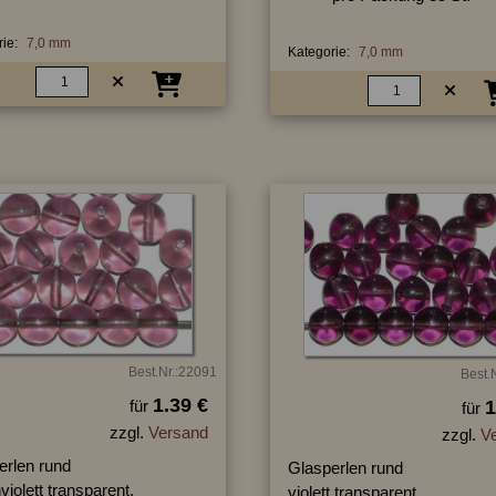
ie:
7,0 mm
Kategorie:
7,0 mm
Best.Nr.:22091
Best.
1.39 €
für
1
für
zzgl.
Versand
zzgl.
V
erlen rund
Glasperlen rund
violett transparent,
violett transparent,