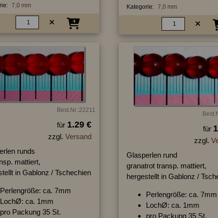
ie:
7,0 mm
Kategorie:
7,0 mm
Best.Nr.:22211
Best.
1.29 €
für
1
für
zzgl.
Versand
zzgl.
V
erlen runds
Glasperlen rund
ansp. mattiert,
granatrot transp. mattiert,
tellt in Gablonz / Tschechien
hergestellt in Gablonz / Tsc
Perlengröße: ca. 7mm
Perlengröße: ca. 7mm
LochØ: ca. 1mm
LochØ: ca. 1mm
pro Packung 35 St.
pro Packung 35 St.