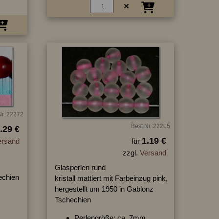
Nr.:22272
Best.Nr.:22205
.29 €
1.19 €
ersand
für
zzgl.
Versand
Glasperlen rund
hechien
kristall mattiert mit Farbeinzug pink,
hergestellt um 1950 in Gablonz
Tschechien
Perlengröße: ca. 7mm