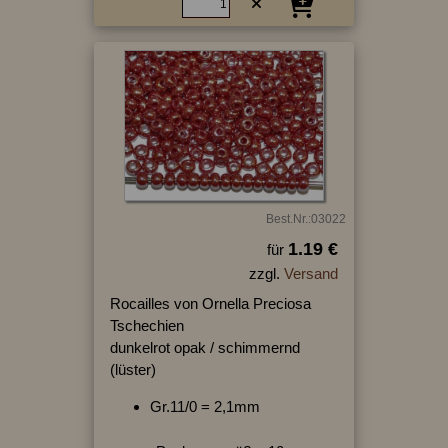
Best.Nr.:03022
1.19 €
für
zzgl.
Versand
Rocailles von Ornella Preciosa
Tschechien
dunkelrot opak / schimmernd
(lüster)
Gr.11/0 = 2,1mm