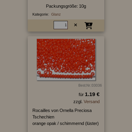
Packungsgröße: 10g
Kategorie:
Glanz
Best.Nr.:03036
1.19 €
für
zzgl.
Versand
Rocailles von Ornella Preciosa
Tschechien
orange opak / schimmernd (lüster)