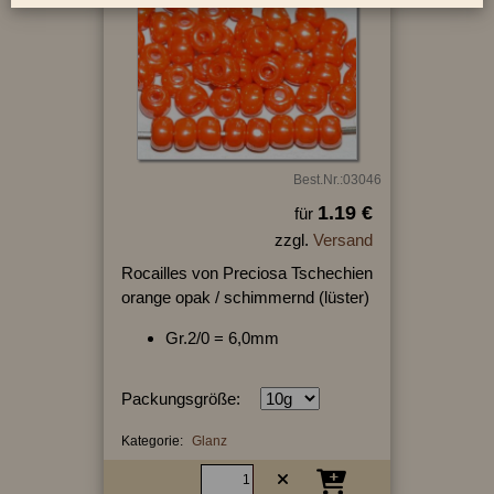
Best.Nr.:03046
1.19 €
für
zzgl.
Versand
Rocailles von Preciosa Tschechien
orange opak / schimmernd (lüster)
Gr.2/0 = 6,0mm
Packungsgröße:
Kategorie:
Glanz