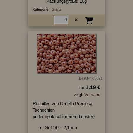
Packungsgröße: 10g
Kategorie:
Glanz
Best.Nr.:03021
1.19 €
für
zzgl.
Versand
Rocailles von Ornella Preciosa
Tschechien
puder opak schimmernd (lüster)
Gr.11/0 = 2,1mm