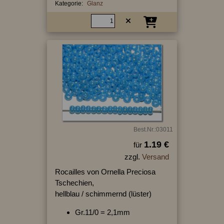
Kategorie:
Glanz
Best.Nr.:03011
1.19 €
für
zzgl.
Versand
Rocailles von Ornella Preciosa
Tschechien,
hellblau / schimmernd (lüster)
Gr.11/0 = 2,1mm