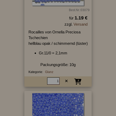
Best.Nr.:03079
1.19 €
für
zzgl.
Versand
Rocailles von Ornella Preciosa
Tschechien
hellblau opak / schimmernd (lüster)
Gr.11/0 = 2,1mm
Packungsgröße: 10g
Kategorie:
Glanz