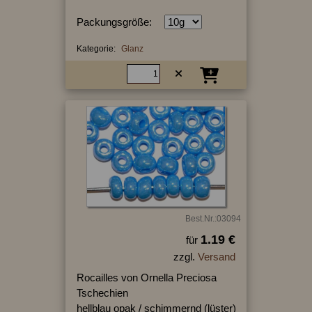
Packungsgröße:
Kategorie:
Glanz
Best.Nr.:03094
1.19 €
für
zzgl.
Versand
Rocailles von Ornella Preciosa
Tschechien
hellblau opak / schimmernd (lüster)