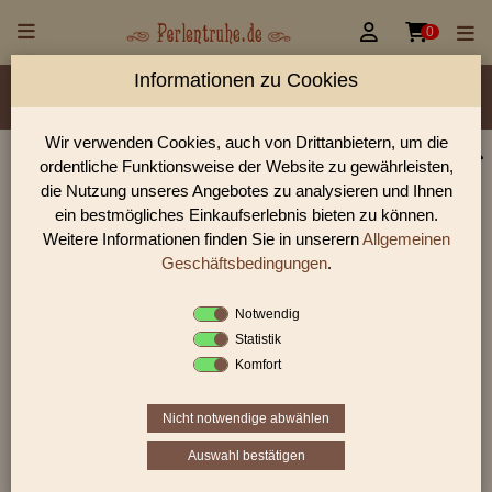


0
Informationen zu Cookies
Material/Glassorte
Sorte/Form
Farbe
Veredelung
Rocailles Größen
Wir verwenden Cookies, auch von Drittanbietern, um die
ordentliche Funktionsweise der Website zu gewährleisten,
Perlen Shop für Rocailles opak Glanz Perlen
die Nutzung unseres Angebotes zu analysieren und Ihnen
In unserem Perlen Shop finden sie zahlreich Rocailles opak
ein bestmögliches Einkaufserlebnis bieten zu können.
Glanz Perlen und viele weiter Glasperlen.
Weitere Informationen finden Sie in unserern
Allgemeinen
Geschäftsbedingungen
.
Notwendig
Sie befinden sich in folgender Kategorie:
Statistik
Rocailles
|
opak
|
Glanz
Komfort
Nicht notwendige abwählen
«
‹
1
2
3
›
»
Auswahl bestätigen