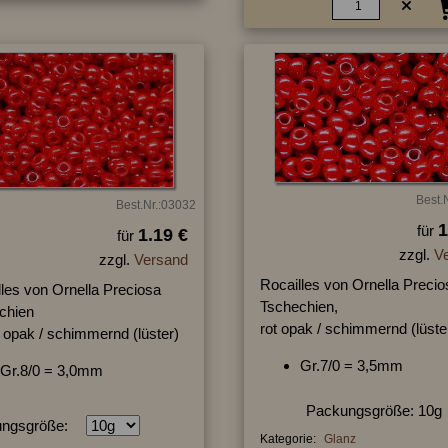
Best.
Best.Nr.:03032
1
für
1.19 €
für
zzgl.
V
zzgl.
Versand
Rocailles von Ornella Precio
lles von Ornella Preciosa
Tschechien,
chien
rot opak / schimmernd (lüste
t opak / schimmernd (lüster)
Gr.7/0 = 3,5mm
Gr.8/0 = 3,0mm
Packungsgröße: 10g
ngsgröße:
Kategorie:
Glanz