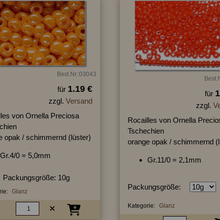
Best.Nr.:03043
Best.
1.19 €
für
1
für
zzgl.
Versand
zzgl.
V
lles von Ornella Preciosa
Rocailles von Ornella Precio
chien
Tschechien
e opak / schimmernd (lüster)
orange opak / schimmernd (l
Gr.4/0 = 5,0mm
Gr.11/0 = 2,1mm
Packungsgröße: 10g
Packungsgröße:
ie:
Glanz
Kategorie:
Glanz