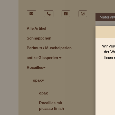
Material/
Alle Artikel
Schnäppchen
Wir ver
Perlmutt / Muschelperlen
der We
Ihnen 
antike Glasperlen
Rocailles
opak
opak
Rocailles mit
picasso finish