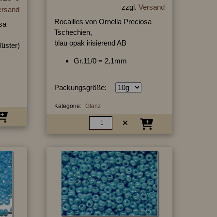
zzgl.
Versand
ersand
Rocailles von Ornella Preciosa
sa
Tschechien,
blau opak irisierend AB
lüster)
Gr.11/0 = 2,1mm
Packungsgröße:
Kategorie:
Glanz