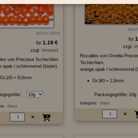
Best.
Best.Nr.:03046
1
für
1.19 €
für
zzgl.
V
zzgl.
Versand
Rocailles von Ornella Precio
lles von Preciosa Tschechien
Tschechien,
e opak / schimmernd (lüster)
orange opak / schimmernd (l
Gr.2/0 = 6,0mm
Gr.9/0 = 2,6mm
ngsgröße:
Packungsgröße: 10g
Kategorie:
Glanz
ie:
Glanz