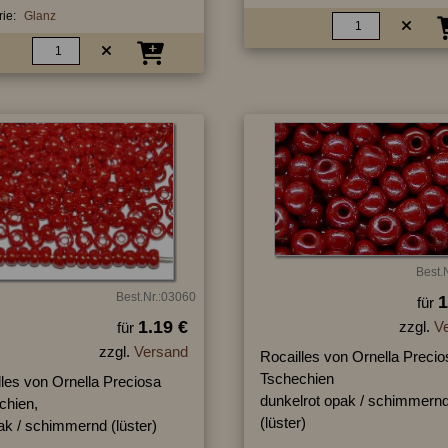
ie:
Glanz
Best.
Best.Nr.:03060
1
für
1.19 €
zzgl.
V
für
zzgl.
Versand
Rocailles von Ornella Precio
Tschechien
lles von Ornella Preciosa
dunkelrot opak / schimmern
chien,
(lüster)
ak / schimmernd (lüster)