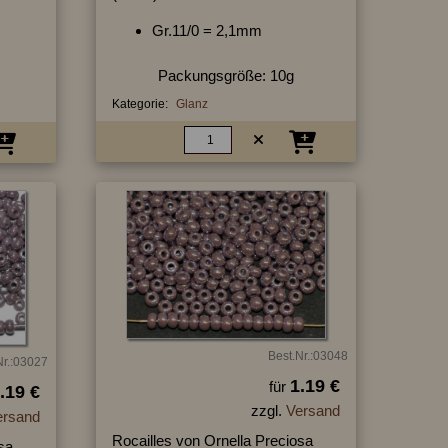
Gr.11/0 = 2,1mm
Packungsgröße: 10g
Kategorie:
Glanz
Best.Nr.:03048
Nr.:03027
1.19 €
für
.19 €
zzgl.
Versand
ersand
Rocailles von Ornella Preciosa
sa