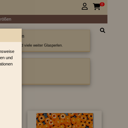
0


Größen
Glanz Perlen
nz Perlen und viele weiter Glasperlen.
onsweise
ren und
ationen
ategorie:
›
»