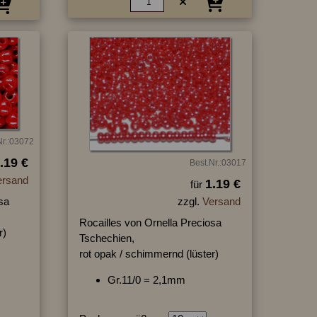
Nr.:03072
.19 €
Best.Nr.:03017
ersand
1.19 €
für
sa
zzgl.
Versand
Rocailles von Ornella Preciosa
r)
Tschechien,
rot opak / schimmernd (lüster)
Gr.11/0 = 2,1mm