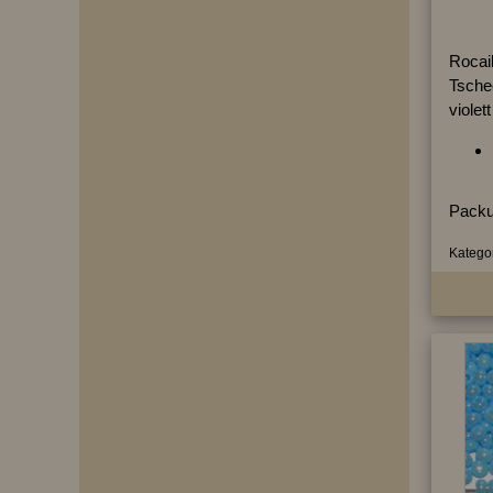
Rocai
Tsche
violet
Packu
Kategor