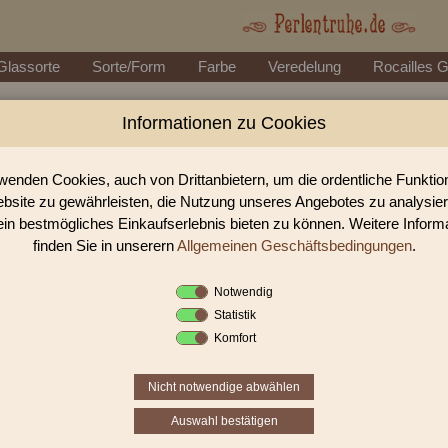
Glassorte
Sorte/Form
Farbe
Veredelung
Rocailles 
Informationen zu Cookies
Perlen Shop für Rocailles opak 
In unserem Perlen Shop finden sie zahlreich Rocailles opak Gla
wenden Cookies, auch von Drittanbietern, um die ordentliche Funkti
bsite zu gewährleisten, die Nutzung unseres Angebotes zu analysie
ein bestmögliches Einkaufserlebnis bieten zu können. Weitere Inform
Sie befinden sich in folgender K
finden Sie in unserern
Allgemeinen Geschäftsbedingungen
.
Rocailles
|
opak
|
Glanz
Notwendig
Statistik
«
‹
1
2
3
Komfort
Nicht notwendige abwählen
Auswahl bestätigen