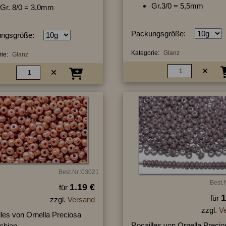
Gr.3/0 = 5,5mm
Gr. 8/0 = 3,0mm
Packungsgröße:
ngsgröße:
Kategorie:
Glanz
ie:
Glanz
Best.Nr.:03021
Best.
1.19 €
für
1
für
zzgl.
Versand
zzgl.
V
lles von Ornella Preciosa
Rocailles von Ornella Precio
chien