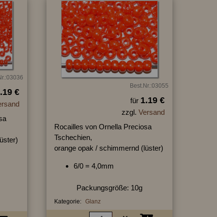
Nr.:03036
Best.Nr.:03055
.19 €
1.19 €
für
ersand
zzgl.
Versand
sa
Rocailles von Ornella Preciosa
Tschechien,
üster)
orange opak / schimmernd (lüster)
6/0 = 4,0mm
Packungsgröße: 10g
Kategorie:
Glanz