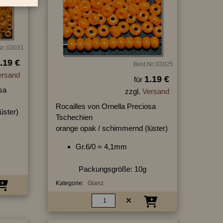
Nr.:03031
.19 €
Best.Nr.:03025
ersand
1.19 €
für
sa
zzgl.
Versand
Rocailles von Ornella Preciosa
üster)
Tschechien
orange opak / schimmernd (lüster)
Gr.6/0 = 4,1mm
Packungsgröße: 10g
Kategorie:
Glanz