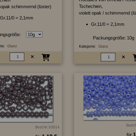
Tschechien,
 opak schimmernd (lüster)
violett opak / schimmernd (lü
Gr.11/0 = 2,1mm
Gr.11/0 = 2,1mm
ngsgröße:
Packungsgröße: 10g
ie:
Glanz
Kategorie:
Glanz
Best.
Best.Nr.:03014
1
für