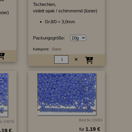
Tschechien,
violett opak / schimmernd (lüster)
ster)
Gr.8/0 = 3,0mm
Packungsgröße:
Kategorie:
Glanz
Best.Nr.:03003
Nr.:03079
1.19 €
für
.19 €