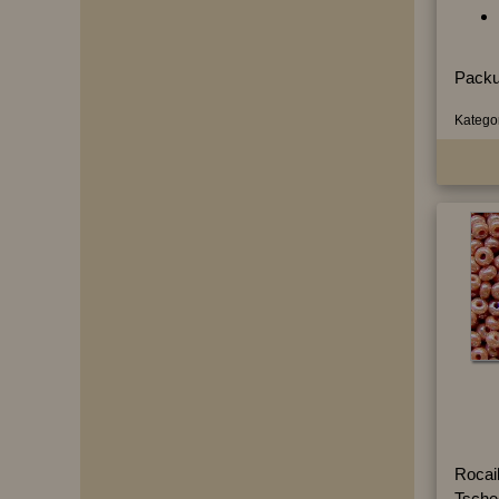
Packu
Kategor
Rocai
Tsche