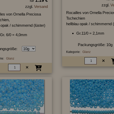
1.19 €
für
zzgl.
V
zzgl.
Versand
Rocailles von Ornella Precio
lles von Ornella Preciosa
Tschechien
chien,
hellblau opak / schimmernd (
t opak / schimmernd (lüster)
Gr.11/0 = 2,1mm
Gr. 6/0 = 4,0mm
Packungsgröße: 10g
ngsgröße:
Kategorie:
Glanz
ie:
Glanz