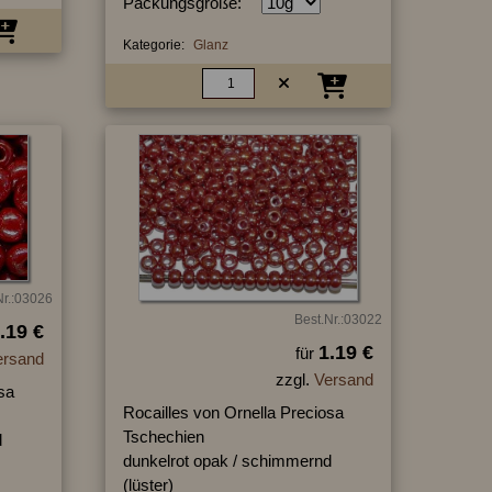
Packungsgröße:
Kategorie:
Glanz
Nr.:03026
Best.Nr.:03022
.19 €
1.19 €
für
ersand
zzgl.
Versand
sa
Rocailles von Ornella Preciosa
Tschechien
d
dunkelrot opak / schimmernd
(lüster)