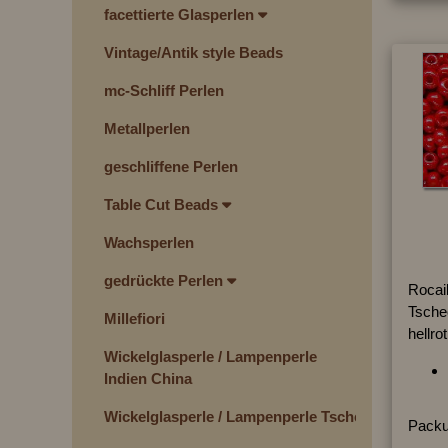
facettierte Glasperlen
Vintage/Antik style Beads
mc-Schliff Perlen
Metallperlen
geschliffene Perlen
Table Cut Beads
Wachsperlen
gedrückte Perlen
Rocai
Tsche
Millefiori
hellro
Wickelglasperle / Lampenperle
Indien China
Wickelglasperle / Lampenperle Tschechien
Packu