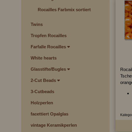
Rocailles Farbmix sortiert
Twins
Tropfen Rocailles
Farfalle Rocailles
White hearts
Glasstifte/Bugles
Rocai
Tsche
2-Cut Beads
orang
3-Cutbeads
Holzperlen
facettiert Opalglas
Kategor
vintage Keramikperlen