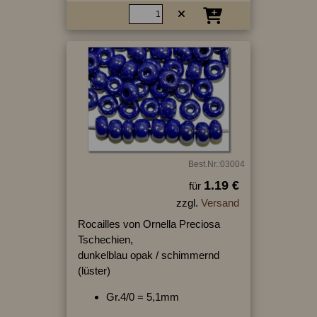
Best.Nr.:03004
1.19 €
für
zzgl.
Versand
Rocailles von Ornella Preciosa
Tschechien,
dunkelblau opak / schimmernd
(lüster)
Gr.4/0 = 5,1mm