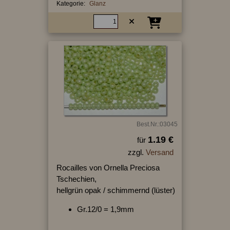
Kategorie:
Glanz
Best.Nr.:03045
1.19 €
für
zzgl.
Versand
Rocailles von Ornella Preciosa
Tschechien,
hellgrün opak / schimmernd (lüster)
Gr.12/0 = 1,9mm