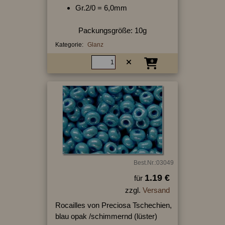
Gr.2/0 = 6,0mm
Packungsgröße: 10g
Kategorie:
Glanz
Best.Nr.:03049
1.19 €
für
zzgl.
Versand
Rocailles von Preciosa Tschechien,
blau opak /schimmernd (lüster)