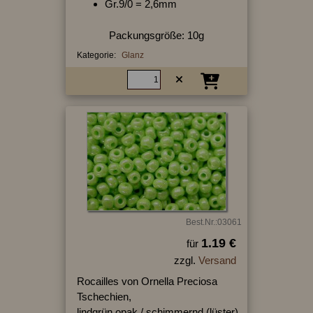
Gr.9/0 = 2,6mm
Packungsgröße: 10g
Kategorie:
Glanz
Best.Nr.:03061
1.19 €
für
zzgl.
Versand
Rocailles von Ornella Preciosa
Tschechien,
lindgrün opak / schimmernd (lüster)