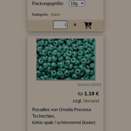
Packungsgröße:
Kategorie:
Glanz
Best.Nr.:03059
1.19 €
für
zzgl.
Versand
Rocailles von Ornella Preciosa
Tschechien,
türkis opak / schimmernd (lüster)