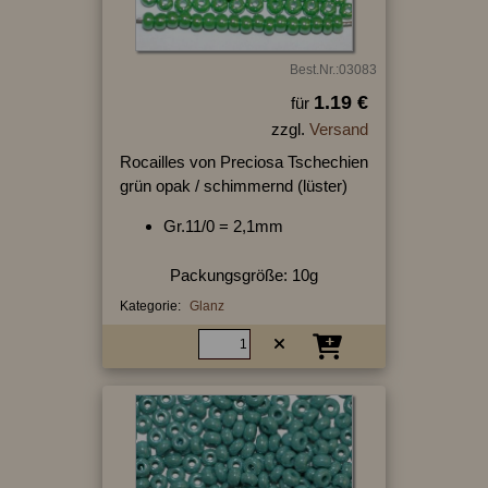
Best.Nr.:03083
1.19 €
für
zzgl.
Versand
Rocailles von Preciosa Tschechien
grün opak / schimmernd (lüster)
Gr.11/0 = 2,1mm
Packungsgröße: 10g
Kategorie:
Glanz