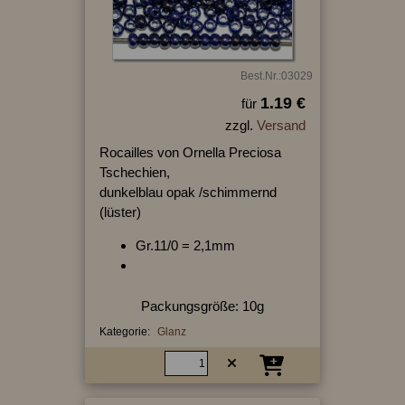
Best.Nr.:03029
1.19 €
für
zzgl.
Versand
Rocailles von Ornella Preciosa
Tschechien,
dunkelblau opak /schimmernd
(lüster)
Gr.11/0 = 2,1mm
Packungsgröße: 10g
Kategorie:
Glanz