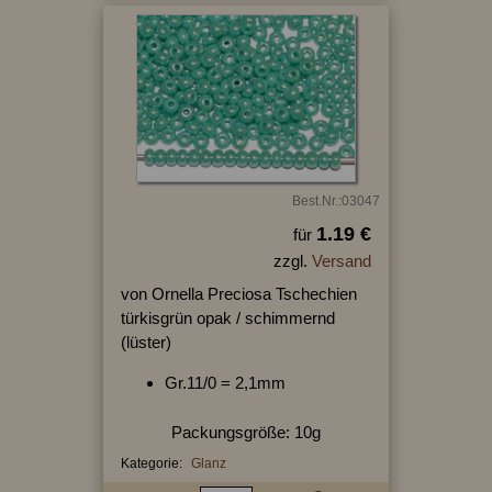
Best.Nr.:03047
1.19 €
für
zzgl.
Versand
von Ornella Preciosa Tschechien
türkisgrün opak / schimmernd
(lüster)
Gr.11/0 = 2,1mm
Packungsgröße: 10g
Kategorie:
Glanz