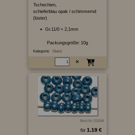
Tschechien,
schieferblau opak / schimmernd
(lüster)
Gr.11/0 = 2,1mm
Packungsgröße: 10g
Kategorie:
Glanz
Best.Nr.:03086
1.19 €
für