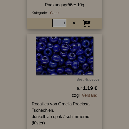
Packungsgröße: 10g
Kategorie:
Glanz
Best.Nr.:03009
1.19 €
für
zzgl.
Versand
Rocailles von Ornella Preciosa
Tschechien,
dunkelblau opak / schimmernd
(lüster)