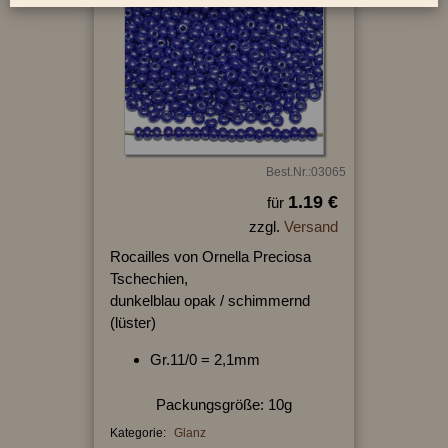
Best.Nr.:03065
1.19 €
für
zzgl.
Versand
Rocailles von Ornella Preciosa
Tschechien,
dunkelblau opak / schimmernd
(lüster)
Gr.11/0 = 2,1mm
Packungsgröße: 10g
Kategorie:
Glanz