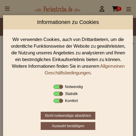


0
Informationen zu Cookies
Material/Glassorte
Sorte/Form
Farbe
Veredelung
Rocailles Größen
Wir verwenden Cookies, auch von Drittanbietern, um die
ordentliche Funktionsweise der Website zu gewährleisten,
Perlen Shop für Rocailles opak Glanz Perlen
die Nutzung unseres Angebotes zu analysieren und Ihnen
In unserem Perlen Shop finden sie zahlreich Rocailles opak
ein bestmögliches Einkaufserlebnis bieten zu können.
Glanz Perlen und viele weiter Glasperlen.
Weitere Informationen finden Sie in unserern
Allgemeinen
Geschäftsbedingungen
.
Notwendig
Sie befinden sich in folgender Kategorie:
Statistik
Rocailles
|
opak
|
Glanz
Komfort
Nicht notwendige abwählen
«
‹
2
3
4
›
»
Auswahl bestätigen