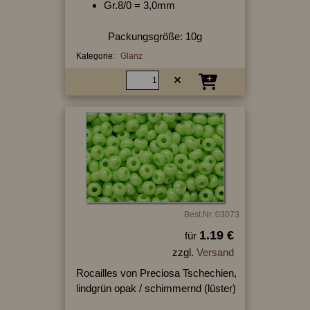
Gr.8/0 = 3,0mm
Packungsgröße: 10g
Kategorie:
Glanz
Best.Nr.:03073
1.19 €
für
zzgl.
Versand
Rocailles von Preciosa Tschechien,
lindgrün opak / schimmernd (lüster)