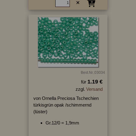
Best.Nr.:03034
1.19 €
für
zzgl.
Versand
von Ornella Preciosa Tschechien
türkisgrün opak /schimmernd
(lüster)
Gr.12/0 = 1,9mm