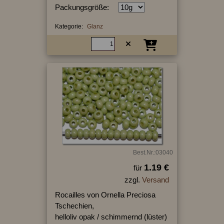
Packungsgröße:
Kategorie:
Glanz
Best.Nr.:03040
1.19 €
für
zzgl.
Versand
Rocailles von Ornella Preciosa
Tschechien,
helloliv opak / schimmernd (lüster)