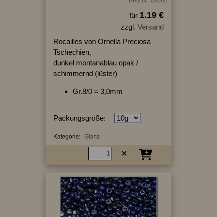
Best.Nr.:03005
1.19 €
für
zzgl.
Versand
Rocailles von Ornella Preciosa
Tschechien,
dunkel montanablau opak /
schimmernd (lüster)
Gr.8/0 = 3,0mm
Packungsgröße:
Kategorie:
Glanz