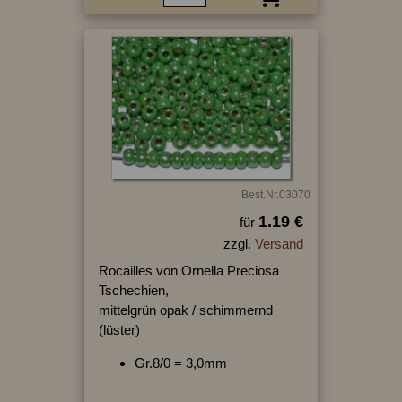
Best.Nr.03070
1.19 €
für
zzgl.
Versand
Rocailles von Ornella Preciosa
Tschechien,
mittelgrün opak / schimmernd
(lüster)
Gr.8/0 = 3,0mm