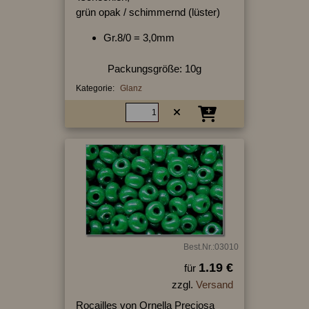
grün opak / schimmernd (lüster)
Gr.8/0 = 3,0mm
Packungsgröße: 10g
Kategorie:
Glanz
Best.Nr.:03010
1.19 €
für
zzgl.
Versand
Rocailles von Ornella Preciosa