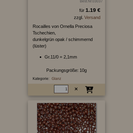
Best.Nr.03037
1.19 €
für
zzgl.
Versand
Rocailles von Ornella Preciosa
Tschechien,
dunkelgrün opak / schimmernd
(lüster)
Gr.11/0 = 2,1mm
Packungsgröße: 10g
Kategorie:
Glanz