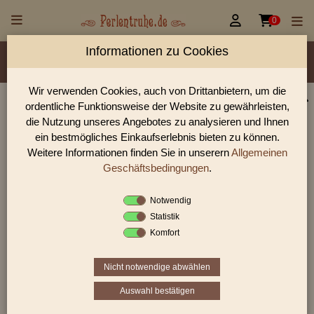


0
Informationen zu Cookies
Material/Glassorte
Sorte/Form
Farbe
Veredelung
Rocailles Größen
Wir verwenden Cookies, auch von Drittanbietern, um die
ordentliche Funktionsweise der Website zu gewährleisten,
Perlen Shop für Rocailles opak Glanz Perlen
die Nutzung unseres Angebotes zu analysieren und Ihnen
In unserem Perlen Shop finden sie zahlreich Rocailles opak
ein bestmögliches Einkaufserlebnis bieten zu können.
Glanz Perlen und viele weiter Glasperlen.
Weitere Informationen finden Sie in unserern
Allgemeinen
Geschäftsbedingungen
.
Notwendig
Sie befinden sich in folgender Kategorie:
Statistik
Rocailles
|
opak
|
Glanz
Komfort
Nicht notwendige abwählen
«
‹
2
3
4
Auswahl bestätigen