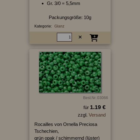
Gr. 3/0 = 5,5mm
Packungsgröße: 10g
Kategorie:
Glanz
Best.Nr.:03066
1.19 €
für
zzgl.
Versand
Rocailles von Ornella Preciosa
Tschechien,
grün opak / schimmernd (lüster)