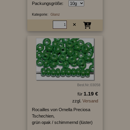
Packungsgröße:
Kategorie:
Glanz
Best.Nr.:03058
1.19 €
für
zzgl.
Versand
Rocailles von Ornella Preciosa
Tschechien,
grün opak / schimmernd (lüster)