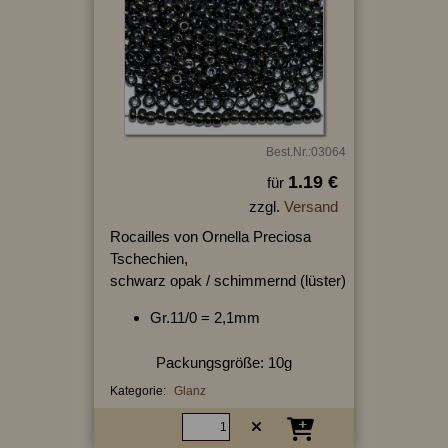
Best.Nr.:03064
1.19 €
für
zzgl.
Versand
Rocailles von Ornella Preciosa
Tschechien,
schwarz opak / schimmernd (lüster)
Gr.11/0 = 2,1mm
Packungsgröße: 10g
Kategorie:
Glanz