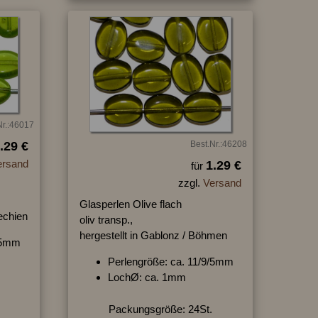
Nr.:46017
.29 €
Best.Nr.:46208
ersand
1.29 €
für
zzgl.
Versand
Glasperlen Olive flach
hechien
oliv transp.,
hergestellt in Gablonz / Böhmen
9/5mm
Perlengröße: ca. 11/9/5mm
LochØ: ca. 1mm
Packungsgröße: 24St.