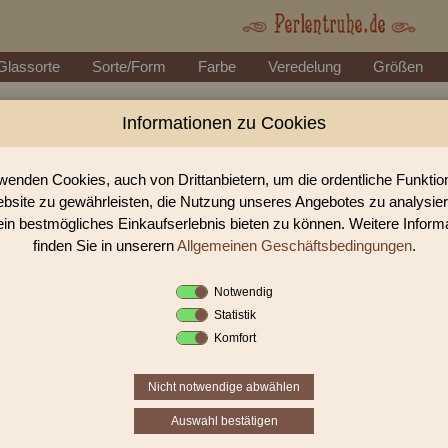
Glassorte
Sorte/Form
Farbe
Veredelung
Größen
Informationen zu Cookies
Perlen Shop für gedrückte Perlen
In unserem Perlen Shop finden sie zahlreich gedrückte Perlen Ol
wenden Cookies, auch von Drittanbietern, um die ordentliche Funkti
bsite zu gewährleisten, die Nutzung unseres Angebotes zu analysie
ein bestmögliches Einkaufserlebnis bieten zu können. Weitere Inform
Sie befinden sich in folgender K
finden Sie in unserern
Allgemeinen Geschäftsbedingungen
.
gedrückte Perlen
|
Oliven
|
Oliv
Notwendig
Statistik
«
‹
1
2
3
Komfort
Nicht notwendige abwählen
Auswahl bestätigen