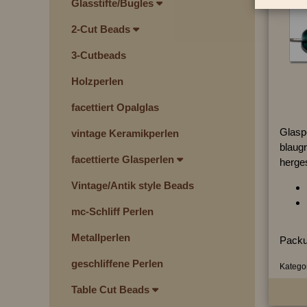
Glasstifte/Bugles
2-Cut Beads
3-Cutbeads
Holzperlen
facettiert Opalglas
Glaspe
vintage Keramikperlen
blaugr
facettierte Glasperlen
herges
Vintage/Antik style Beads
mc-Schliff Perlen
Metallperlen
Packu
geschliffene Perlen
Kategor
Table Cut Beads