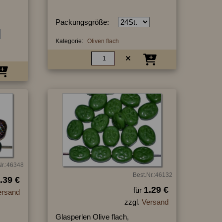
Packungsgröße:
Kategorie:
Oliven flach
Nr.:46348
Best.Nr.:46132
.39 €
1.29 €
für
ersand
zzgl.
Versand
Glasperlen Olive flach,