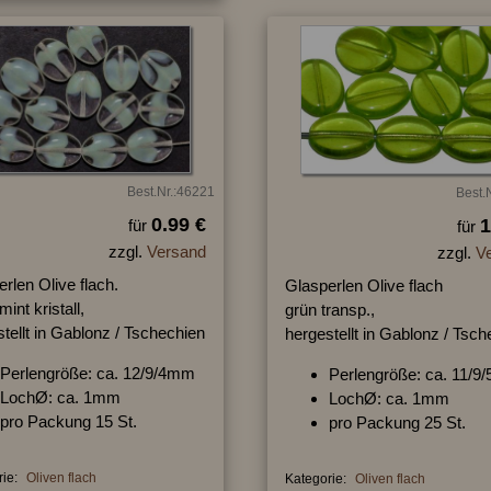
Best.Nr.:46221
Best.
0.99 €
1
für
für
zzgl.
Versand
zzgl.
V
rlen Olive flach.
Glasperlen Olive flach
mint kristall,
grün transp.,
tellt in Gablonz / Tschechien
hergestellt in Gablonz / Tsc
Perlengröße: ca. 12/9/4mm
Perlengröße: ca. 11/
LochØ: ca. 1mm
LochØ: ca. 1mm
pro Packung 15 St.
pro Packung 25 St.
ie:
Oliven flach
Kategorie:
Oliven flach