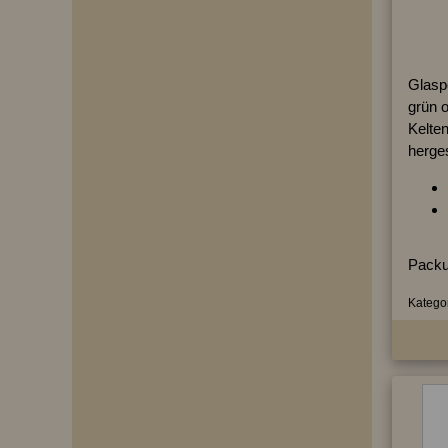
Glaspe
grün 
Kelte
herges
Packu
Kategor