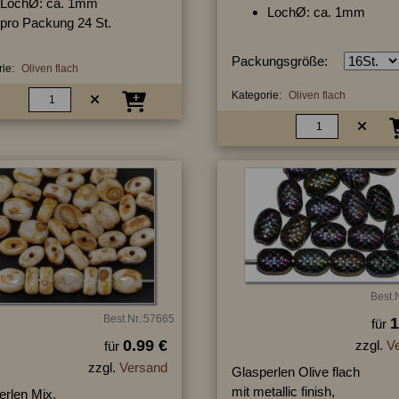
LochØ: ca. 1mm
LochØ: ca. 1mm
pro Packung 24 St.
Packungsgröße:
ie:
Oliven flach
Kategorie:
Oliven flach
Best.
Best.Nr.:57665
1
für
0.99 €
zzgl.
V
für
zzgl.
Versand
Glasperlen Olive flach
mit metallic finish,
erlen Mix,