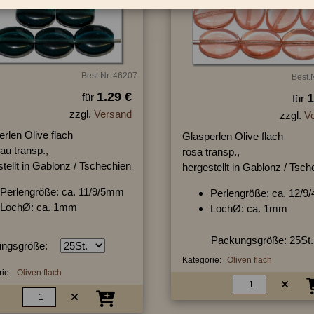
Best.Nr.:46207
Best.
1.29 €
für
1
für
zzgl.
Versand
zzgl.
V
rlen Olive flach
Glasperlen Olive flach
au transp.,
rosa transp.,
tellt in Gablonz / Tschechien
hergestellt in Gablonz / Tsc
Perlengröße: ca. 11/9/5mm
Perlengröße: ca. 12/
LochØ: ca. 1mm
LochØ: ca. 1mm
Packungsgröße: 25St.
ngsgröße:
Kategorie:
Oliven flach
ie:
Oliven flach