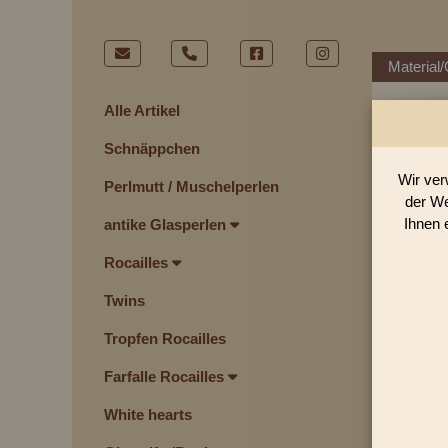
Material/
Alle Artikel
Schnäppchen
Wir ver
Perlmutt / Muschelperlen
der We
Ihnen 
antike Glasperlen
Rocailles
Twins
Tropfen Rocailles
Farfalle Rocailles
White hearts