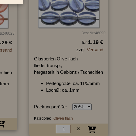
Best.Nr.:46090
Nr.:46023
1.19 €
.29 €
für
zzgl.
Versand
ersand
Glasperlen Olive flach
flieder transp.,
hergestellt in Gablonz / Tschechien
hechien
Perlengröße: ca. 11/9/5mm
9/4mm
LochØ: ca. 1mm
Packungsgröße:
Kategorie:
Oliven flach