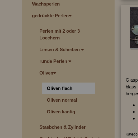
Wachsperlen
gedrückte Perlen
Perlen mit 2 oder 3
Loechern
Linsen & Scheiben
runde Perlen
Oliven
Glaspe
blass 
Oliven flach
herges
Oliven normal
Oliven kantig
Staebchen & Zylinder
Kategor