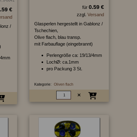
r.:s-0041
0.59 €
für
.59 €
zzgl.
Versand
ersand
Glasperlen hergestellt in Gablonz /
lonz /
Tschechien,
Olive flach, blau transp.
mit Farbauflage (eingebrannt)
)
Perlengröße ca: 19/13/4mm
3/4mm
LochØ: ca.1mm
pro Packung 3 St.
Kategorie:
Oliven flach