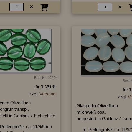
Best.Nr.:46204
Best.
1.29 €
für
1
für
zzgl.
Versand
zzgl.
V
rlen Olive flach
GlasperlenOlive flach
chgrün transp.,
milchweiß opal,
tellt in Gablonz / Tschechien
hergestellt in Gablonz / Tsc
Perlengröße: ca. 11/9/5mm
Perlengröße: ca. 11/