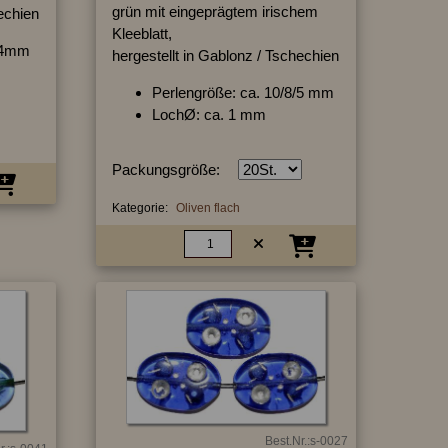
grün mit eingeprägtem irischem
hechien
Kleeblatt,
7/4mm
hergestellt in Gablonz / Tschechien
Perlengröße: ca. 10/8/5 mm
LochØ: ca. 1 mm
Packungsgröße:
Kategorie:
Oliven flach
Best.Nr.:s-0027