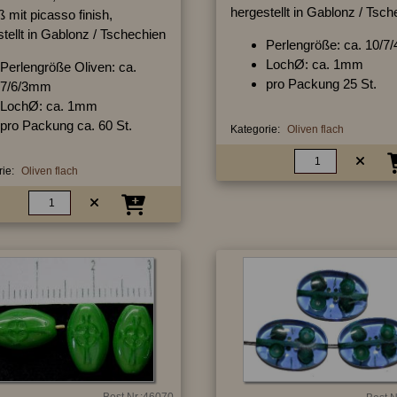
hergestellt in Gablonz / Tsc
ß mit picasso finish,
tellt in Gablonz / Tschechien
Perlengröße: ca. 10/
LochØ: ca. 1mm
Perlengröße Oliven: ca.
pro Packung 25 St.
7/6/3mm
LochØ: ca. 1mm
pro Packung ca. 60 St.
Kategorie:
Oliven flach
ie:
Oliven flach
Best.Nr.:46070