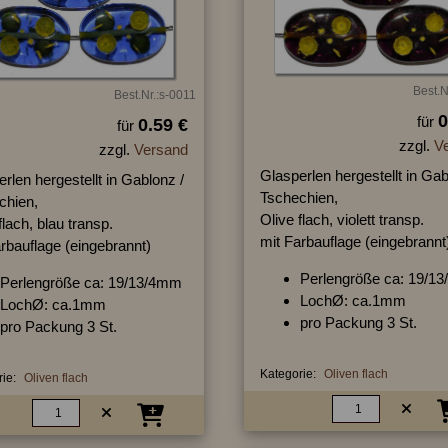
Best.N
Best.Nr.:s-0011
0
für
0.59 €
für
zzgl.
V
zzgl.
Versand
Glasperlen hergestellt in Gab
rlen hergestellt in Gablonz /
Tschechien,
chien,
Olive flach, violett transp.
flach, blau transp.
mit Farbauflage (eingebrannt
rbauflage (eingebrannt)
Perlengröße ca: 19/1
Perlengröße ca: 19/13/4mm
LochØ: ca.1mm
LochØ: ca.1mm
pro Packung 3 St.
pro Packung 3 St.
Kategorie:
Oliven flach
ie:
Oliven flach