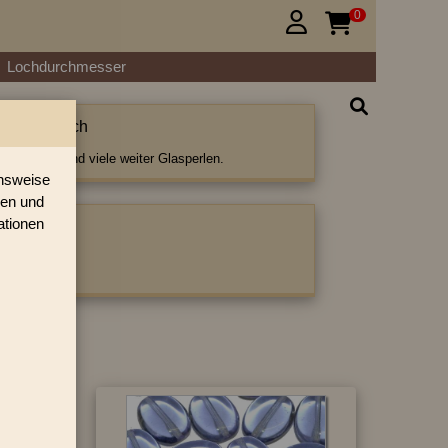
0


Lochdurchmesser
 Oliven flach
iven flach und viele weiter Glasperlen.
onsweise
ren und
ationen
ategorie:
en flach
›
»