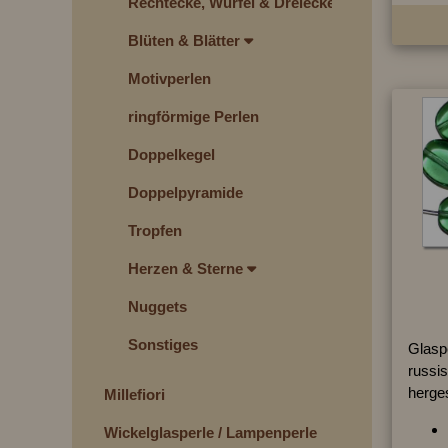
Rechtecke, Würfel & Dreiecke
Blüten & Blätter
Motivperlen
ringförmige Perlen
Doppelkegel
Doppelpyramide
Tropfen
Herzen & Sterne
Nuggets
Sonstiges
Glaspe
russis
herges
Millefiori
Wickelglasperle / Lampenperle