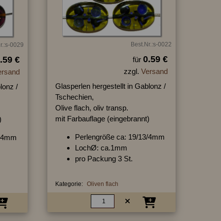
Best.Nr.:s-0022
r.:s-0029
0.59 €
.59 €
für
zzgl.
Versand
ersand
Glasperlen hergestellt in Gablonz /
lonz /
Tschechien,
Olive flach, oliv transp.
mit Farbauflage (eingebrannt)
)
Perlengröße ca: 19/13/4mm
3/4mm
LochØ: ca.1mm
pro Packung 3 St.
Kategorie:
Oliven flach