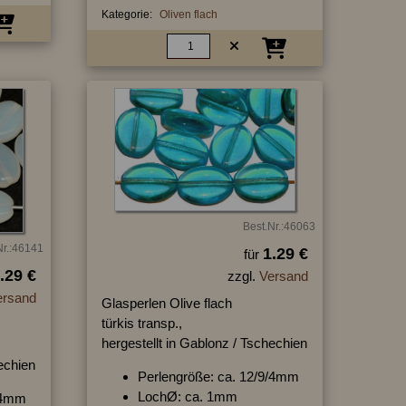
Kategorie:
Oliven flach
Best.Nr.:46063
Nr.:46141
1.29 €
für
.29 €
zzgl.
Versand
ersand
Glasperlen Olive flach
türkis transp.,
hergestellt in Gablonz / Tschechien
hechien
Perlengröße: ca. 12/9/4mm
LochØ: ca. 1mm
9/4mm