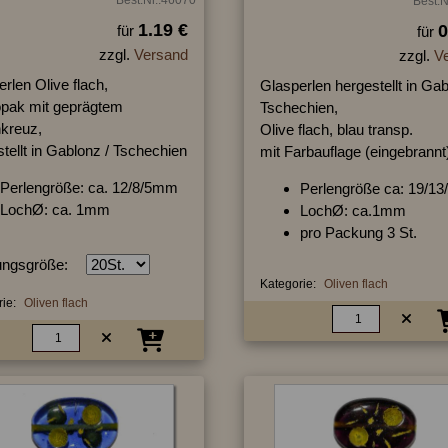
Best.N
1.19 €
0
für
für
zzgl.
Versand
zzgl.
V
rlen Olive flach,
Glasperlen hergestellt in Gab
opak mit geprägtem
Tschechien,
nkreuz,
Olive flach, blau transp.
tellt in Gablonz / Tschechien
mit Farbauflage (eingebrannt
Perlengröße: ca. 12/8/5mm
Perlengröße ca: 19/1
LochØ: ca. 1mm
LochØ: ca.1mm
pro Packung 3 St.
ngsgröße:
Kategorie:
Oliven flach
ie:
Oliven flach