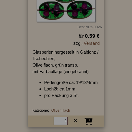
Best.Nr.:s-0026
0.59 €
für
zzgl.
Versand
Glasperlen hergestellt in Gablonz /
Tschechien,
Olive flach, grün transp.
mit Farbauflage (eingebrannt)
Perlengröße ca: 19/13/4mm
LochØ: ca.1mm
pro Packung 3 St.
Kategorie:
Oliven flach