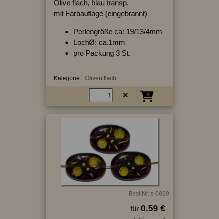
Olive flach, blau transp.
mit Farbauflage (eingebrannt)
Perlengröße ca: 19/13/4mm
LochØ: ca.1mm
pro Packung 3 St.
Kategorie:
Oliven flach
Best.Nr.:s-0029
0.59 €
für