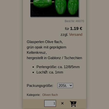
Best.Nr.:46070
1.19 €
für
zzgl.
Versand
Glasperlen Olive flach,
grün opak mit geprägtem
Keltenkreuz,
hergestellt in Gablonz / Tschechien
Perlengröße: ca. 12/8/5mm
LochØ: ca. 1mm
Packungsgröße:
Kategorie:
Oliven flach