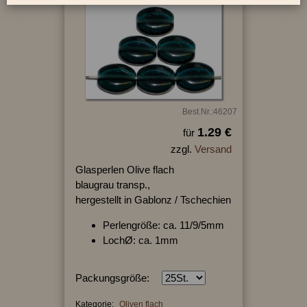
Best.Nr.:46207
1.29 €
für
zzgl.
Versand
Glasperlen Olive flach
blaugrau transp.,
hergestellt in Gablonz / Tschechien
Perlengröße: ca. 11/9/5mm
LochØ: ca. 1mm
Packungsgröße:
Kategorie:
Oliven flach