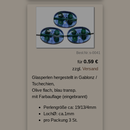
Best.Nr.:s-0041
0.59 €
für
zzgl.
Versand
Glasperlen hergestellt in Gablonz /
Tschechien,
Olive flach, blau transp.
mit Farbauflage (eingebrannt)
Perlengröße ca: 19/13/4mm
LochØ: ca.1mm
pro Packung 3 St.