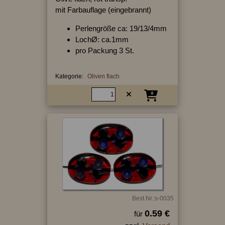
mit Farbauflage (eingebrannt)
Perlengröße ca: 19/13/4mm
LochØ: ca.1mm
pro Packung 3 St.
Kategorie:
Oliven flach
Best.Nr.:s-0035
0.59 €
für