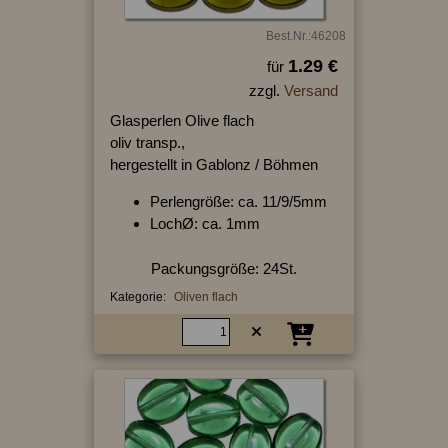
Best.Nr.:46208
1.29 €
für
zzgl.
Versand
Glasperlen Olive flach
oliv transp.,
hergestellt in Gablonz / Böhmen
Perlengröße: ca. 11/9/5mm
LochØ: ca. 1mm
Packungsgröße: 24St.
Kategorie:
Oliven flach