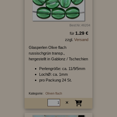
Best.Nr.:46204
1.29 €
für
zzgl.
Versand
Glasperlen Olive flach
russischgrün transp.,
hergestellt in Gablonz / Tschechien
Perlengröße: ca. 11/9/5mm
LochØ: ca. 1mm
pro Packung 24 St.
Kategorie:
Oliven flach