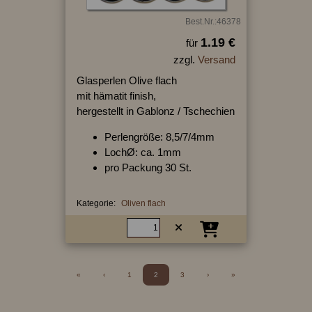
Best.Nr.:46378
1.19 €
für
zzgl.
Versand
Glasperlen Olive flach
mit hämatit finish,
hergestellt in Gablonz / Tschechien
Perlengröße: 8,5/7/4mm
LochØ: ca. 1mm
pro Packung 30 St.
Kategorie:
Oliven flach
«
‹
1
2
3
›
»