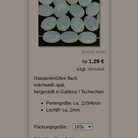
Best.Nr.:46141
1.29 €
für
zzgl.
Versand
GlasperlenOlive flach
milchweiß opal,
hergestellt in Gablonz / Tschechien
Perlengröße: ca. 11/9/4mm
LochØ: ca. 1mm
Packungsgröße: