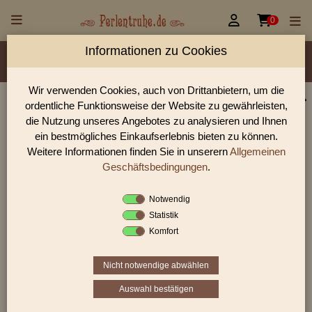


0
Informationen zu Cookies
Material/Glassorte
Sorte/Form
Farbe
Veredelung
Größen
Lochdurchmesser
Wir verwenden Cookies, auch von Drittanbietern, um die
ordentliche Funktionsweise der Website zu gewährleisten,
Perlen Shop für gedrückte Perlen Oliven flach
die Nutzung unseres Angebotes zu analysieren und Ihnen
In unserem Perlen Shop finden sie zahlreich gedrückte Perlen
ein bestmögliches Einkaufserlebnis bieten zu können.
Oliven flach und viele weiter Glasperlen.
Weitere Informationen finden Sie in unserern
Allgemeinen
Geschäftsbedingungen
.
Notwendig
Sie befinden sich in folgender Kategorie:
Statistik
gedrückte Perlen
|
Oliven
|
Oliven flach
Komfort
Nicht notwendige abwählen
«
‹
1
2
3
›
»
Auswahl bestätigen