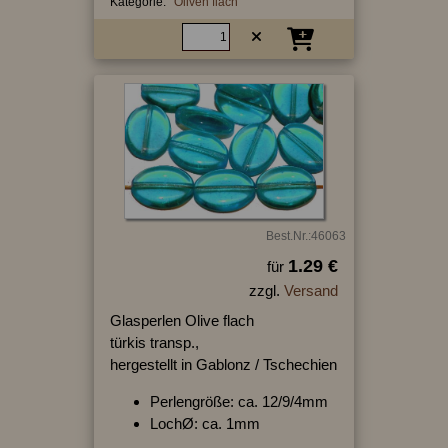
Kategorie:
Oliven flach
Best.Nr.:46063
1.29 €
für
zzgl.
Versand
Glasperlen Olive flach
türkis transp.,
hergestellt in Gablonz / Tschechien
Perlengröße: ca. 12/9/4mm
LochØ: ca. 1mm