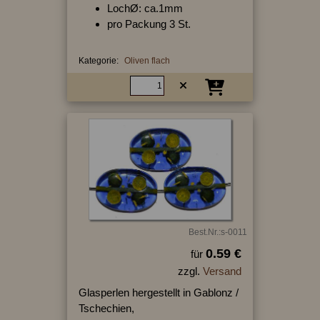
LochØ: ca.1mm
pro Packung 3 St.
Kategorie:
Oliven flach
Best.Nr.:s-0011
0.59 €
für
zzgl.
Versand
Glasperlen hergestellt in Gablonz /
Tschechien,