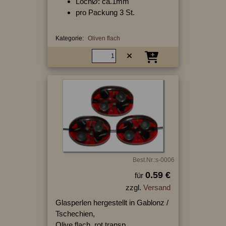
LochØ: ca.1mm
pro Packung 3 St.
Kategorie:
Oliven flach
Best.Nr.:s-0006
0.59 €
für
zzgl.
Versand
Glasperlen hergestellt in Gablonz /
Tschechien,
Olive flach, rot transp.