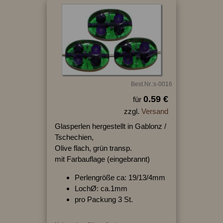
Best.Nr.:s-0016
0.59 €
für
zzgl.
Versand
Glasperlen hergestellt in Gablonz /
Tschechien,
Olive flach, grün transp.
mit Farbauflage (eingebrannt)
Perlengröße ca: 19/13/4mm
LochØ: ca.1mm
pro Packung 3 St.