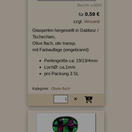
Best.Nr.:s-0022
0.59 €
für
zzgl.
Versand
Glasperlen hergestellt in Gablonz /
Tschechien,
Olive flach, oliv transp.
mit Farbauflage (eingebrannt)
Perlengröße ca: 19/13/4mm
LochØ: ca.1mm
pro Packung 3 St.
Kategorie:
Oliven flach