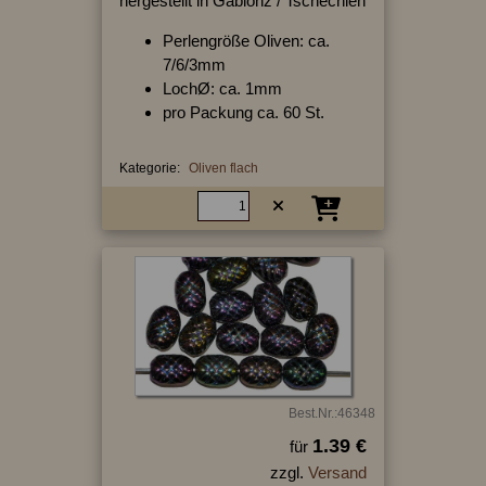
hergestellt in Gablonz / Tschechien
Perlengröße Oliven: ca.
7/6/3mm
LochØ: ca. 1mm
pro Packung ca. 60 St.
Kategorie:
Oliven flach
Best.Nr.:46348
1.39 €
für
zzgl.
Versand