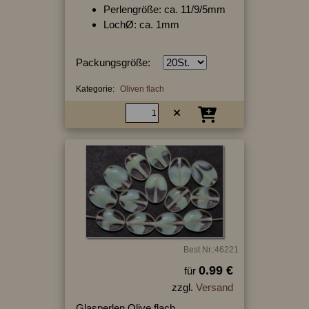
Perlengröße: ca. 11/9/5mm
LochØ: ca. 1mm
Packungsgröße:
Kategorie:
Oliven flach
Best.Nr.:46221
0.99 €
für
zzgl.
Versand
Glasperlen Olive flach.