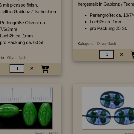
hergestellt in Gablonz / Tsc
ß mit picasso finish,
tellt in Gablonz / Tschechien
Perlengröße: ca. 10/
LochØ: ca. 1mm
Perlengröße Oliven: ca.
pro Packung 25 St.
7/6/3mm
LochØ: ca. 1mm
pro Packung ca. 60 St.
Kategorie:
Oliven flach
ie:
Oliven flach
Best.Nr.:46070