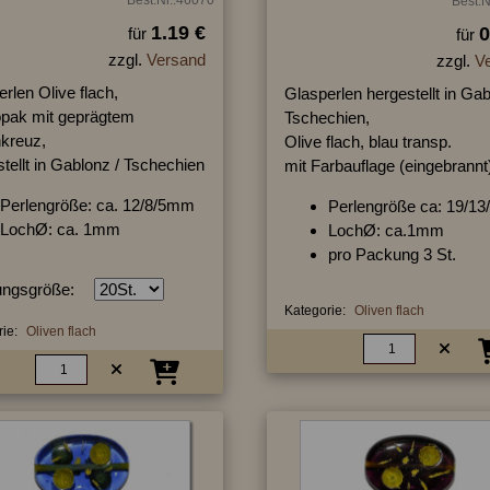
Best.N
1.19 €
0
für
für
zzgl.
Versand
zzgl.
V
rlen Olive flach,
Glasperlen hergestellt in Gab
opak mit geprägtem
Tschechien,
nkreuz,
Olive flach, blau transp.
tellt in Gablonz / Tschechien
mit Farbauflage (eingebrannt
Perlengröße: ca. 12/8/5mm
Perlengröße ca: 19/1
LochØ: ca. 1mm
LochØ: ca.1mm
pro Packung 3 St.
ngsgröße:
Kategorie:
Oliven flach
ie:
Oliven flach