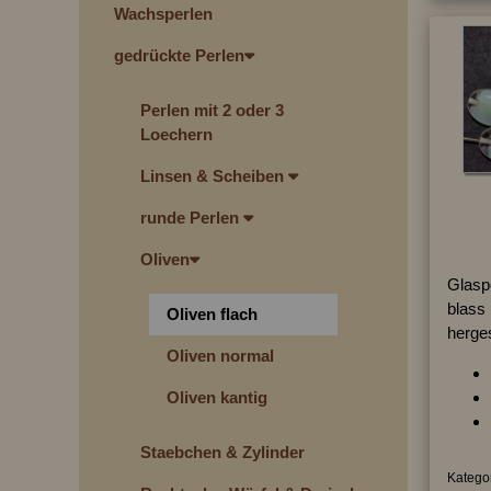
Wachsperlen
gedrückte Perlen
Perlen mit 2 oder 3
Loechern
Linsen & Scheiben
runde Perlen
Oliven
Glaspe
blass 
Oliven flach
herges
Oliven normal
Oliven kantig
Staebchen & Zylinder
Kategor