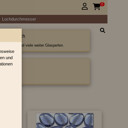
0


Lochdurchmesser
 Oliven flach
iven flach und viele weiter Glasperlen.
onsweise
ren und
ationen
ategorie:
en flach
›
»