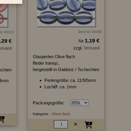
Best.Nr.:46090
Nr.:46023
1.19 €
.29 €
für
zzgl.
Versand
ersand
Glasperlen Olive flach
flieder transp.,
hergestellt in Gablonz / Tschechien
hechien
Perlengröße: ca. 11/9/5mm
9/4mm
LochØ: ca. 1mm
Packungsgröße:
Kategorie:
Oliven flach