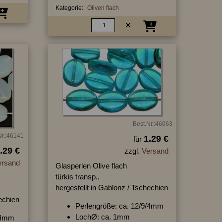
Kategorie:
Oliven flach
Best.Nr.:46063
Nr.:46141
1.29 €
für
.29 €
zzgl.
Versand
ersand
Glasperlen Olive flach
türkis transp.,
hergestellt in Gablonz / Tschechien
hechien
Perlengröße: ca. 12/9/4mm
LochØ: ca. 1mm
9/4mm