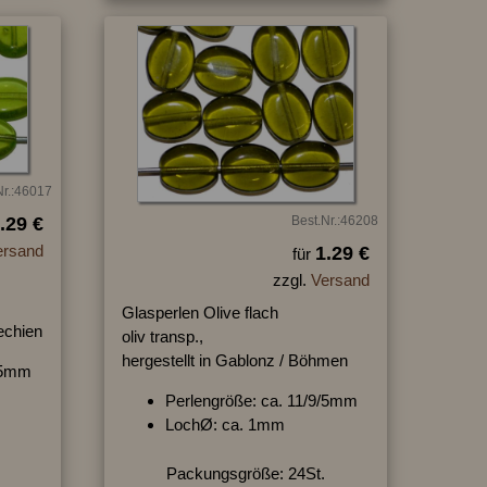
Nr.:46017
.29 €
Best.Nr.:46208
ersand
1.29 €
für
zzgl.
Versand
Glasperlen Olive flach
hechien
oliv transp.,
hergestellt in Gablonz / Böhmen
9/5mm
Perlengröße: ca. 11/9/5mm
LochØ: ca. 1mm
Packungsgröße: 24St.