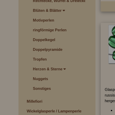
Rechtecke, Würfel & Dreiecke
Blüten & Blätter
Motivperlen
ringförmige Perlen
Doppelkegel
Doppelpyramide
Tropfen
Herzen & Sterne
Nuggets
Sonstiges
Glaspe
russis
herges
Millefiori
Wickelglasperle / Lampenperle