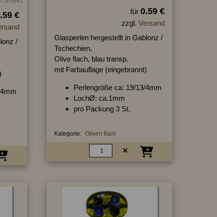
r.:s-0041
0.59 €
für
.59 €
zzgl.
Versand
ersand
Glasperlen hergestellt in Gablonz /
lonz /
Tschechien,
Olive flach, blau transp.
mit Farbauflage (eingebrannt)
)
Perlengröße ca: 19/13/4mm
3/4mm
LochØ: ca.1mm
pro Packung 3 St.
Kategorie:
Oliven flach