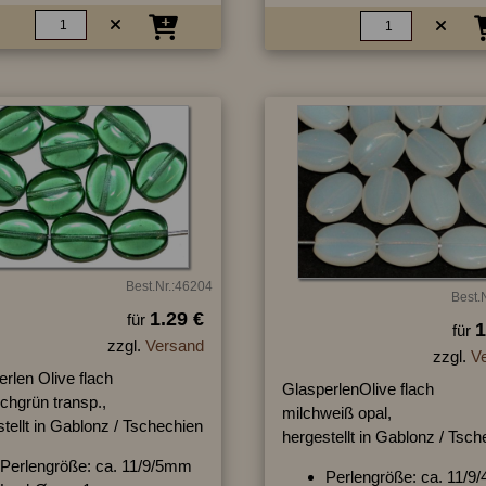
Best.Nr.:46204
Best.
1.29 €
für
1
für
zzgl.
Versand
zzgl.
V
rlen Olive flach
GlasperlenOlive flach
chgrün transp.,
milchweiß opal,
tellt in Gablonz / Tschechien
hergestellt in Gablonz / Tsc
Perlengröße: ca. 11/9/5mm
Perlengröße: ca. 11/