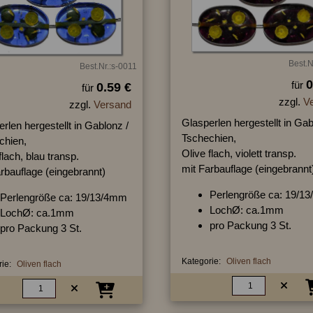
Best.N
Best.Nr.:s-0011
0
für
0.59 €
für
zzgl.
V
zzgl.
Versand
Glasperlen hergestellt in Gab
rlen hergestellt in Gablonz /
Tschechien,
chien,
Olive flach, violett transp.
flach, blau transp.
mit Farbauflage (eingebrannt
rbauflage (eingebrannt)
Perlengröße ca: 19/1
Perlengröße ca: 19/13/4mm
LochØ: ca.1mm
LochØ: ca.1mm
pro Packung 3 St.
pro Packung 3 St.
Kategorie:
Oliven flach
ie:
Oliven flach