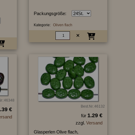
Packungsgröße:
Kategorie:
Oliven flach
Nr.:46348
Best.Nr.:46132
.39 €
1.29 €
für
ersand
zzgl.
Versand
Glasperlen Olive flach,