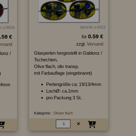
Best.Nr.:s-0022
r.:s-0029
0.59 €
.59 €
für
zzgl.
Versand
ersand
Glasperlen hergestellt in Gablonz /
lonz /
Tschechien,
Olive flach, oliv transp.
mit Farbauflage (eingebrannt)
)
Perlengröße ca: 19/13/4mm
3/4mm
LochØ: ca.1mm
pro Packung 3 St.
Kategorie:
Oliven flach