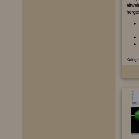
altwei
herges
Kategor