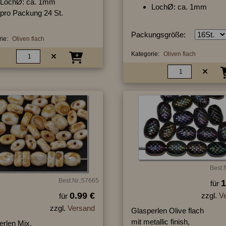
LochØ: ca. 1mm
LochØ: ca. 1mm
pro Packung 24 St.
Packungsgröße:
ie:
Oliven flach
Kategorie:
Oliven flach
Best.
Best.Nr.:57665
1
für
0.99 €
zzgl.
V
für
zzgl.
Versand
Glasperlen Olive flach
mit metallic finish,
erlen Mix,