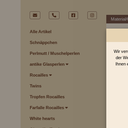
Material/
Alle Artikel
Schnäppchen
Wir ver
Perlmutt / Muschelperlen
der We
Ihnen 
antike Glasperlen
Rocailles
Twins
Tropfen Rocailles
Farfalle Rocailles
White hearts