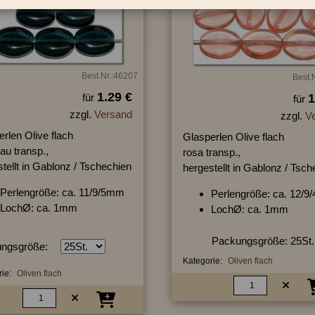
Best.Nr.:46207
Best.
1.29 €
für
1
für
zzgl.
Versand
zzgl.
V
rlen Olive flach
Glasperlen Olive flach
au transp.,
rosa transp.,
tellt in Gablonz / Tschechien
hergestellt in Gablonz / Tsc
Perlengröße: ca. 11/9/5mm
Perlengröße: ca. 12/
LochØ: ca. 1mm
LochØ: ca. 1mm
Packungsgröße: 25St.
ngsgröße:
Kategorie:
Oliven flach
ie:
Oliven flach