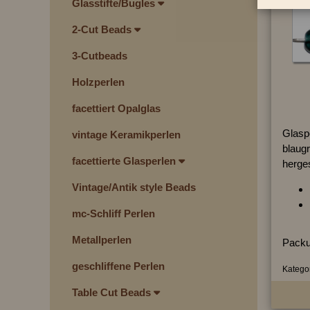
Glasstifte/Bugles
2-Cut Beads
3-Cutbeads
Holzperlen
facettiert Opalglas
Glaspe
vintage Keramikperlen
blaugr
facettierte Glasperlen
herges
Vintage/Antik style Beads
mc-Schliff Perlen
Metallperlen
Packu
geschliffene Perlen
Kategor
Table Cut Beads