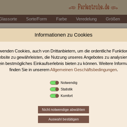
Glassorte
Sorte/Form
Farbe
Veredelung
Größen
Informationen zu Cookies
Perlen Shop für gedrückte Perlen
In unserem Perlen Shop finden sie zahlreich gedrückte Perlen Ol
wenden Cookies, auch von Drittanbietern, um die ordentliche Funkti
bsite zu gewährleisten, die Nutzung unseres Angebotes zu analysie
ein bestmögliches Einkaufserlebnis bieten zu können. Weitere Inform
Sie befinden sich in folgender K
finden Sie in unserern
Allgemeinen Geschäftsbedingungen
.
gedrückte Perlen
|
Oliven
|
Oliv
Notwendig
Statistik
«
‹
1
2
3
Komfort
Nicht notwendige abwählen
Auswahl bestätigen