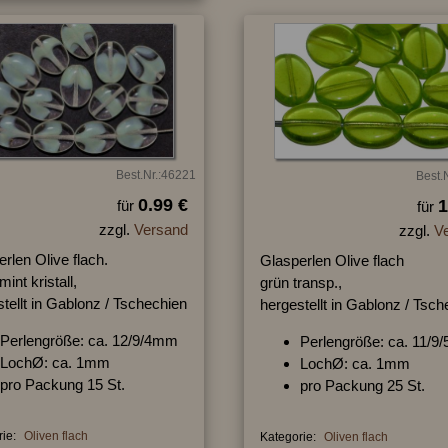
Best.Nr.:46221
Best.
0.99 €
1
für
für
zzgl.
Versand
zzgl.
V
rlen Olive flach.
Glasperlen Olive flach
mint kristall,
grün transp.,
tellt in Gablonz / Tschechien
hergestellt in Gablonz / Tsc
Perlengröße: ca. 12/9/4mm
Perlengröße: ca. 11/
LochØ: ca. 1mm
LochØ: ca. 1mm
pro Packung 15 St.
pro Packung 25 St.
ie:
Oliven flach
Kategorie:
Oliven flach