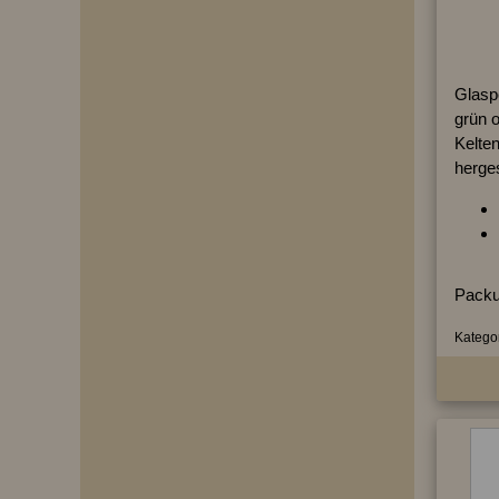
Glaspe
grün 
Kelte
herges
Packu
Kategor