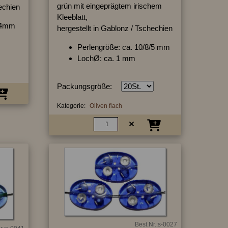
grün mit eingeprägtem irischem
hechien
Kleeblatt,
7/4mm
hergestellt in Gablonz / Tschechien
Perlengröße: ca. 10/8/5 mm
LochØ: ca. 1 mm
Packungsgröße:
Kategorie:
Oliven flach
Best.Nr.:s-0027