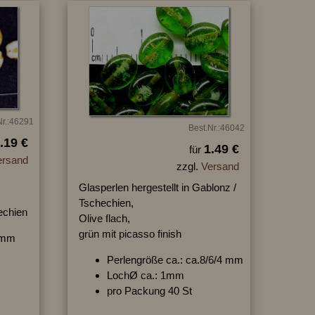
Nr.:46291
Best.Nr.:46042
.19 €
1.49 €
für
ersand
zzgl.
Versand
Glasperlen hergestellt in Gablonz /
Tschechien,
hechien
Olive flach,
grün mit picasso finish
/3mm
Perlengröße ca.: ca.8/6/4 mm
LochØ ca.: 1mm
pro Packung 40 St