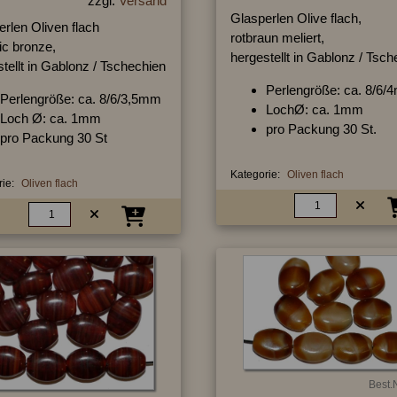
zzgl.
Versand
Glasperlen Olive flach,
rlen Oliven flach
rotbraun meliert,
ic bronze,
hergestellt in Gablonz / Tsc
tellt in Gablonz / Tschechien
Perlengröße: ca. 8/6
Perlengröße: ca. 8/6/3,5mm
LochØ: ca. 1mm
Loch Ø: ca. 1mm
pro Packung 30 St.
pro Packung 30 St
Kategorie:
Oliven flach
ie:
Oliven flach
Best.