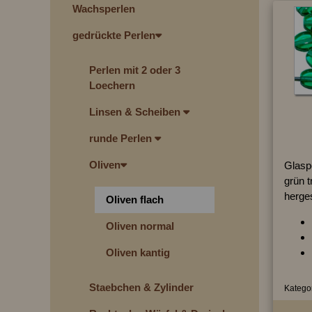
Wachsperlen
gedrückte Perlen
Perlen mit 2 oder 3
Loechern
Linsen & Scheiben
runde Perlen
Oliven
Glaspe
grün t
herges
Oliven flach
Oliven normal
Oliven kantig
Staebchen & Zylinder
Kategor