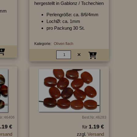
hergestellt in Gablonz / Tschechien
4 mm
Perlengröße: ca. 8/6/4mm
LochØ: ca. 1mm
pro Packung 30 St.
Kategorie:
Oliven flach
Nr.:46406
Best.Nr.:46283
.19 €
1.19 €
für
ersand
zzgl.
Versand