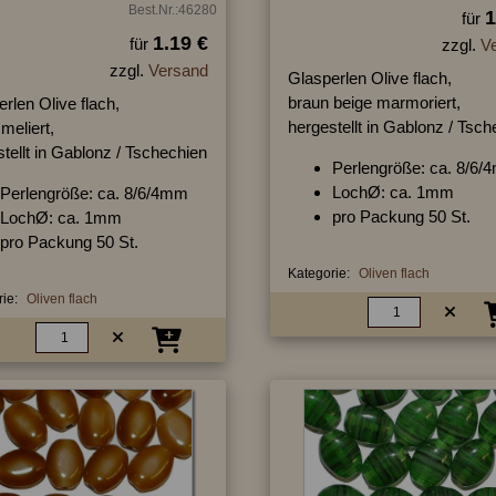
Best.Nr.:46280
1
für
1.19 €
für
zzgl.
V
zzgl.
Versand
Glasperlen Olive flach,
braun beige marmoriert,
rlen Olive flach,
hergestellt in Gablonz / Tsc
meliert,
tellt in Gablonz / Tschechien
Perlengröße: ca. 8/6
LochØ: ca. 1mm
Perlengröße: ca. 8/6/4mm
pro Packung 50 St.
LochØ: ca. 1mm
pro Packung 50 St.
Kategorie:
Oliven flach
ie:
Oliven flach