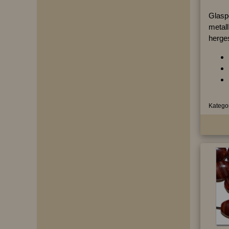
Glaspe
metall
herges
Kategor