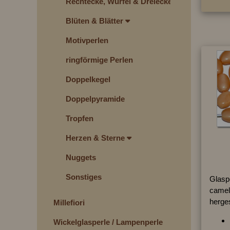
Rechtecke, Würfel & Dreiecke
Blüten & Blätter
Motivperlen
ringförmige Perlen
Doppelkegel
Doppelpyramide
Tropfen
Herzen & Sterne
Nuggets
Sonstiges
Glaspe
camel
herges
Millefiori
Wickelglasperle / Lampenperle