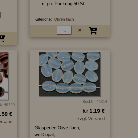
pro Packung 50 St.
Kategorie:
Oliven flach
Best.Nr.:46314
Nr.:46220
1.19 €
für
.59 €
zzgl.
Versand
ersand
Glasperlen Olive flach,
weiß opal,