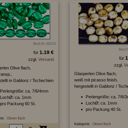
Best.Nr.:46015
Best.
1.19 €
für
1
für
zzgl.
Versand
zzgl.
V
rlen Olive flach,
Glasperlen Olive flach,
ransp.,
weiß mit picasso finish,
tellt in Gablonz / Tschechien
hergestellt in Gablonz / Tsc
Perlengröße: ca. 7/6/4mm
Perlengröße: ca. 7/6
LochØ: ca. 1mm
LochØ: ca. 1mm
pro Packung 60 St.
pro Packung 40 St.
ie:
Oliven flach
Kategorie:
Oliven flach