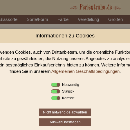
Glassorte
Sorte/Form
Farbe
Veredelung
Größen
Informationen zu Cookies
Perlen Shop für gedrückte Perlen
In unserem Perlen Shop finden sie zahlreich gedrückte Perlen Ol
wenden Cookies, auch von Drittanbietern, um die ordentliche Funkti
bsite zu gewährleisten, die Nutzung unseres Angebotes zu analysie
ein bestmögliches Einkaufserlebnis bieten zu können. Weitere Inform
Sie befinden sich in folgender K
finden Sie in unserern
Allgemeinen Geschäftsbedingungen
.
gedrückte Perlen
|
Oliven
|
Oliv
Notwendig
Statistik
«
‹
2
3
4
Komfort
Nicht notwendige abwählen
Auswahl bestätigen