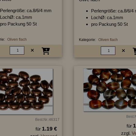
Perlengröße: ca.8/6/4 mm
Perlengröße: ca.8/6/
LochØ: ca.1mm
LochØ: ca.1mm
pro Packung 50 St
pro Packung 50 St
ie:
Oliven flach
Kategorie:
Oliven flach
Best.
Best.Nr.:46317
1
für
1.19 €
für
zzgl.
V