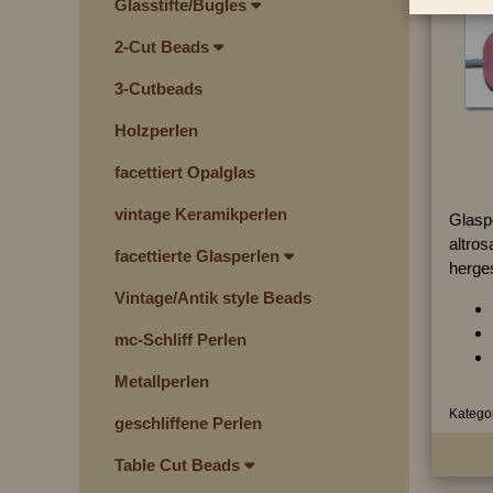
Glasstifte/Bugles
2-Cut Beads
3-Cutbeads
Holzperlen
facettiert Opalglas
vintage Keramikperlen
Glaspe
altros
facettierte Glasperlen
herges
Vintage/Antik style Beads
mc-Schliff Perlen
Metallperlen
Kategor
geschliffene Perlen
Table Cut Beads