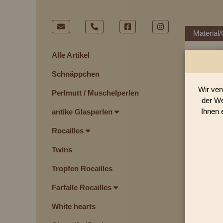
Material/
Alle Artikel
Schnäppchen
Wir ver
Perlmutt / Muschelperlen
der We
Ihnen 
antike Glasperlen
Rocailles
Twins
Tropfen Rocailles
Farfalle Rocailles
White hearts