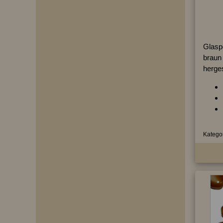
Glaspe
braun 
herges
Kategor