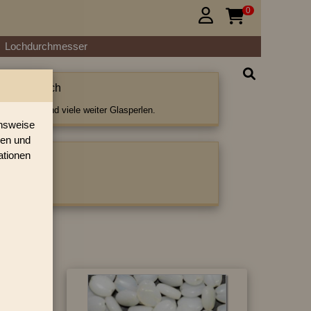
0


Lochdurchmesser
 Oliven flach
iven flach und viele weiter Glasperlen.
onsweise
ren und
ationen
ategorie:
en flach
›
»