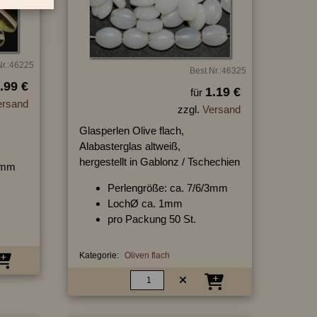
Nr.:46225
Best.Nr.:46325
.99 €
1.19 €
für
ersand
zzgl.
Versand
Glasperlen Olive flach,
Alabasterglas altweiß,
hergestellt in Gablonz / Tschechien
/4mm
Perlengröße: ca. 7/6/3mm
LochØ ca. 1mm
pro Packung 50 St.
Kategorie:
Oliven flach