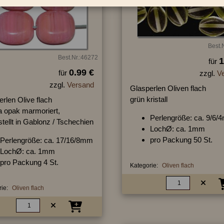
Best.
Best.Nr.:46272
1
für
0.99 €
für
zzgl.
V
zzgl.
Versand
Glasperlen Oliven flach
grün kristall
rlen Olive flach
a opak marmoriert,
Perlengröße: ca. 9/6
tellt in Gablonz / Tschechien
LochØ: ca. 1mm
pro Packung 50 St.
Perlengröße: ca. 17/16/8mm
LochØ: ca. 1mm
pro Packung 4 St.
Kategorie:
Oliven flach
ie:
Oliven flach