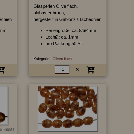
Glasperlen Olive flach,
alabaster braun,
hechien
hergestellt in Gablonz / Tschechien
/4mm
Perlengröße: ca. 8/6/4mm
LochØ: ca. 1mm
pro Packung 50 St.
Kategorie:
Oliven flach
Nr.:46064