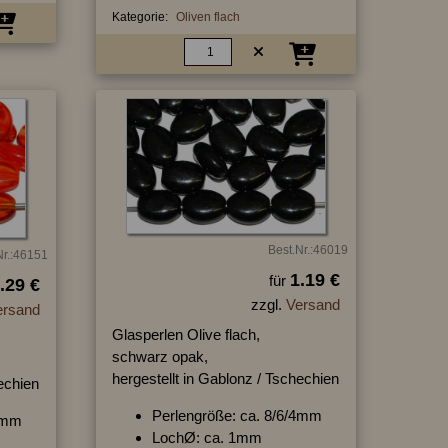
Kategorie:
Oliven flach
Best.Nr.:46019
Nr.:46151
1.19 €
für
.29 €
zzgl.
Versand
ersand
Glasperlen Olive flach,
schwarz opak,
hergestellt in Gablonz / Tschechien
hechien
Perlengröße: ca. 8/6/4mm
/4mm
LochØ: ca. 1mm