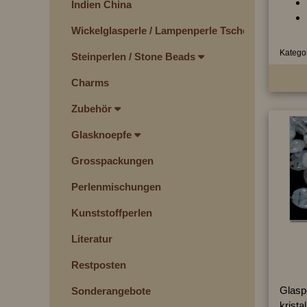
Indien China
Wickelglasperle / Lampenperle Tschechien
Kategor
Steinperlen / Stone Beads
Charms
Zubehör
Glasknoepfe
Grosspackungen
Perlenmischungen
Kunststoffperlen
Literatur
Restposten
Glaspe
Sonderangebote
krista