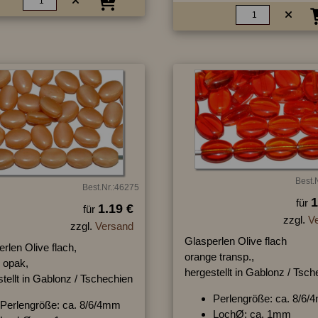
Best.
Best.Nr.:46275
1
für
1.19 €
für
zzgl.
V
zzgl.
Versand
Glasperlen Olive flach
rlen Olive flach,
orange transp.,
 opak,
hergestellt in Gablonz / Tsc
tellt in Gablonz / Tschechien
Perlengröße: ca. 8/6
Perlengröße: ca. 8/6/4mm
LochØ: ca. 1mm