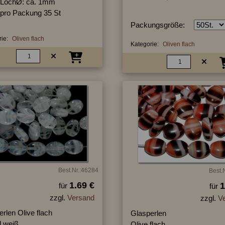
LochØ: ca. 1mm
pro Packung 35 St
Packungsgröße:
ie:
Oliven flach
Kategorie:
Oliven flach
Best.Nr.:46284
Best.
1.69 €
1
für
für
zzgl.
Versand
zzgl.
V
rlen Olive flach
Glasperlen
ll weiß
Olive flach