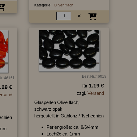
Kategorie:
Oliven flach
Best.Nr.:46019
Nr.:46151
1.19 €
für
.29 €
zzgl.
Versand
ersand
Glasperlen Olive flach,
schwarz opak,
hergestellt in Gablonz / Tschechien
hechien
Perlengröße: ca. 8/6/4mm
/4mm
LochØ: ca. 1mm