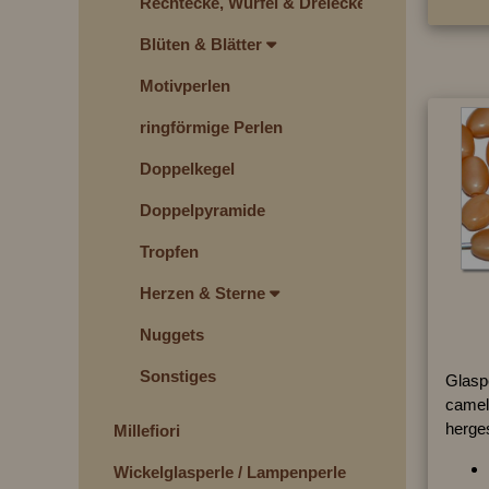
Rechtecke, Würfel & Dreiecke
Blüten & Blätter
Motivperlen
ringförmige Perlen
Doppelkegel
Doppelpyramide
Tropfen
Herzen & Sterne
Nuggets
Sonstiges
Glaspe
camel
herges
Millefiori
Wickelglasperle / Lampenperle