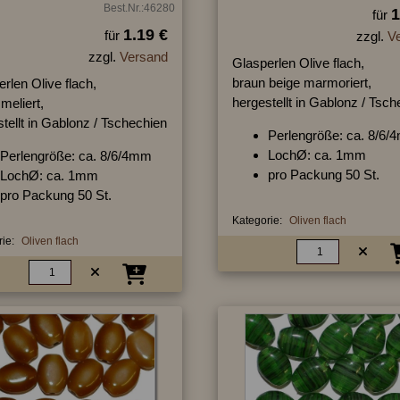
Best.Nr.:46280
1
für
1.19 €
für
zzgl.
V
zzgl.
Versand
Glasperlen Olive flach,
braun beige marmoriert,
rlen Olive flach,
hergestellt in Gablonz / Tsc
meliert,
tellt in Gablonz / Tschechien
Perlengröße: ca. 8/6
LochØ: ca. 1mm
Perlengröße: ca. 8/6/4mm
pro Packung 50 St.
LochØ: ca. 1mm
pro Packung 50 St.
Kategorie:
Oliven flach
ie:
Oliven flach