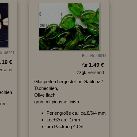
Nr.:46291
Best.Nr.:46042
.19 €
1.49 €
für
ersand
zzgl.
Versand
Glasperlen hergestellt in Gablonz /
Tschechien,
hechien
Olive flach,
grün mit picasso finish
/3mm
Perlengröße ca.: ca.8/6/4 mm
LochØ ca.: 1mm
pro Packung 40 St