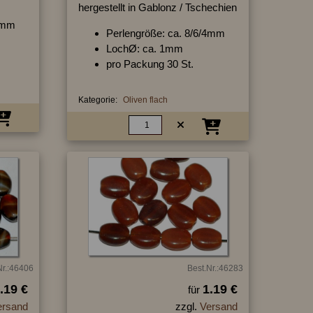
hergestellt in Gablonz / Tschechien
4 mm
Perlengröße: ca. 8/6/4mm
LochØ: ca. 1mm
pro Packung 30 St.
Kategorie:
Oliven flach
Nr.:46406
Best.Nr.:46283
.19 €
1.19 €
für
ersand
zzgl.
Versand