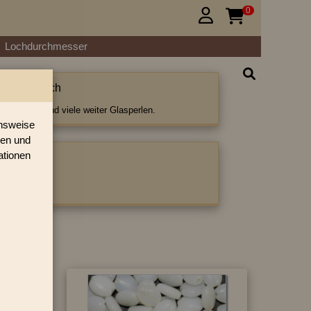
0


Lochdurchmesser
 Oliven flach
iven flach und viele weiter Glasperlen.
onsweise
ren und
ationen
ategorie:
en flach
›
»