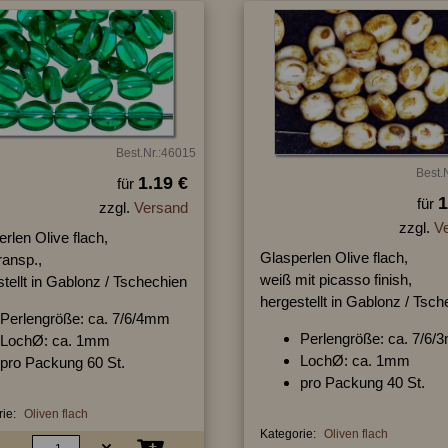
Best.Nr.:46015
Best.
1.19 €
für
1
für
zzgl.
Versand
zzgl.
V
rlen Olive flach,
Glasperlen Olive flach,
ransp.,
weiß mit picasso finish,
tellt in Gablonz / Tschechien
hergestellt in Gablonz / Tsc
Perlengröße: ca. 7/6/4mm
Perlengröße: ca. 7/6
LochØ: ca. 1mm
LochØ: ca. 1mm
pro Packung 60 St.
pro Packung 40 St.
ie:
Oliven flach
Kategorie:
Oliven flach