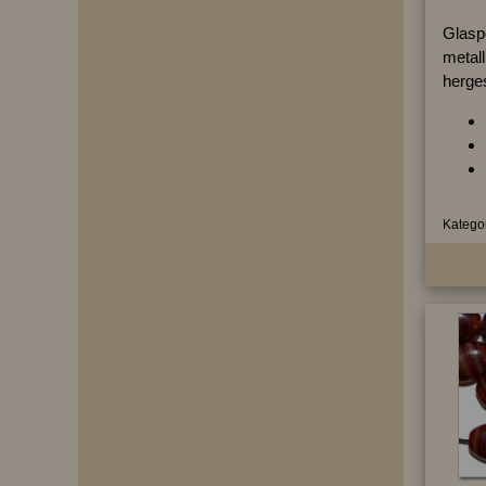
Glaspe
metall
herges
Kategor