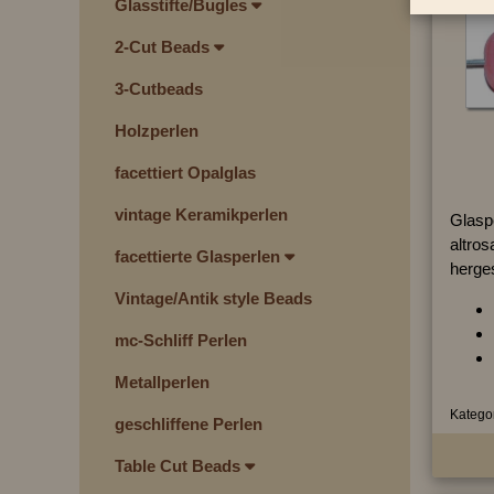
Glasstifte/Bugles
2-Cut Beads
3-Cutbeads
Holzperlen
facettiert Opalglas
vintage Keramikperlen
Glaspe
altros
facettierte Glasperlen
herges
Vintage/Antik style Beads
mc-Schliff Perlen
Metallperlen
Kategor
geschliffene Perlen
Table Cut Beads