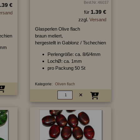
Best.Nr.:46037
.39 €
1.39 €
für
ersand
zzgl.
Versand
Glasperlen Olive flach
hechien
braun meliert,
hergestellt in Gablonz / Tschechien
/4mm
Perlengröße: ca. 8/6/4mm
LochØ: ca. 1mm
pro Packung 50 St
Kategorie:
Oliven flach