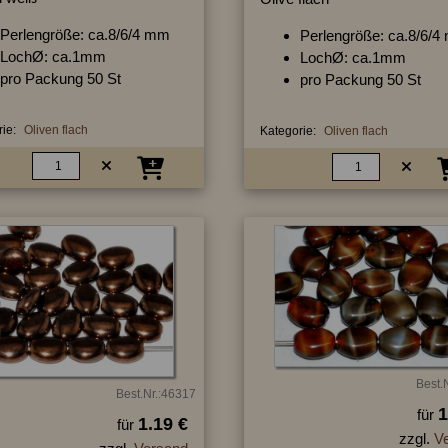
Perlengröße: ca.8/6/4 mm
Perlengröße: ca.8/6/
LochØ: ca.1mm
LochØ: ca.1mm
pro Packung 50 St
pro Packung 50 St
ie:
Oliven flach
Kategorie:
Oliven flach
Best.
Best.Nr.:46317
1
für
1.19 €
für
zzgl.
V