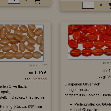
Best.
Best.Nr.:46275
1
für
1.19 €
für
zzgl.
V
zzgl.
Versand
Glasperlen Olive flach
rlen Olive flach,
orange transp.,
 opak,
hergestellt in Gablonz / Tsc
tellt in Gablonz / Tschechien
Perlengröße: ca. 8/6
Perlengröße: ca. 8/6/4mm
LochØ: ca. 1mm