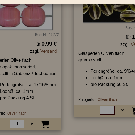
Best.
Best.Nr.:46272
1
für
0.99 €
für
zzgl.
V
zzgl.
Versand
Glasperlen Oliven flach
grün kristall
rlen Olive flach
a opak marmoriert,
Perlengröße: ca. 9/6
tellt in Gablonz / Tschechien
LochØ: ca. 1mm
pro Packung 50 St.
Perlengröße: ca. 17/16/8mm
LochØ: ca. 1mm
pro Packung 4 St.
Kategorie:
Oliven flach
ie:
Oliven flach