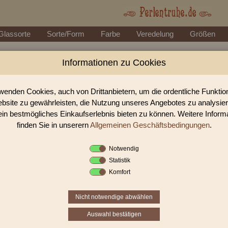
Glassorte
Sorte/Form
Farbe
Veredelung
Größen
Informationen zu Cookies
Perlen Shop für gedrückte Perlen
In unserem Perlen Shop finden sie zahlreich gedrückte Perlen Ol
wenden Cookies, auch von Drittanbietern, um die ordentliche Funkti
bsite zu gewährleisten, die Nutzung unseres Angebotes zu analysie
ein bestmögliches Einkaufserlebnis bieten zu können. Weitere Inform
Sie befinden sich in folgender K
finden Sie in unserern
Allgemeinen Geschäftsbedingungen
.
gedrückte Perlen
|
Oliven
|
Oliv
Notwendig
Statistik
«
‹
2
3
4
Komfort
Nicht notwendige abwählen
Auswahl bestätigen