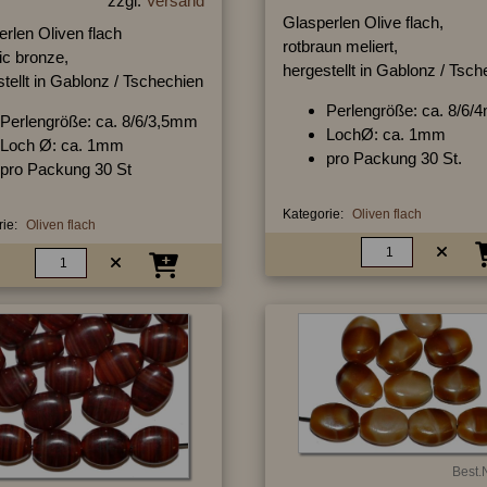
zzgl.
Versand
Glasperlen Olive flach,
rlen Oliven flach
rotbraun meliert,
ic bronze,
hergestellt in Gablonz / Tsc
tellt in Gablonz / Tschechien
Perlengröße: ca. 8/6
Perlengröße: ca. 8/6/3,5mm
LochØ: ca. 1mm
Loch Ø: ca. 1mm
pro Packung 30 St.
pro Packung 30 St
Kategorie:
Oliven flach
ie:
Oliven flach
Best.