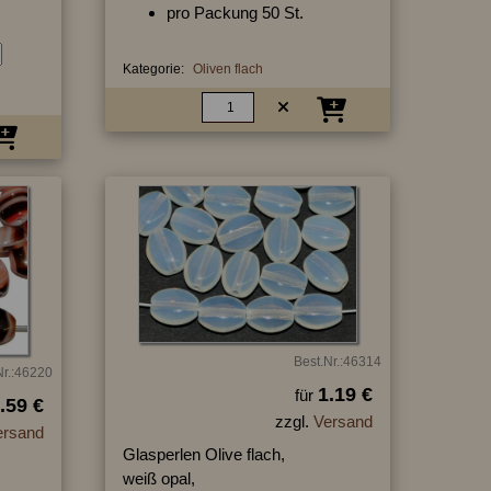
pro Packung 50 St.
Kategorie:
Oliven flach
Best.Nr.:46314
Nr.:46220
1.19 €
für
.59 €
zzgl.
Versand
ersand
Glasperlen Olive flach,
weiß opal,