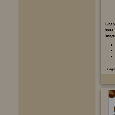
Glaspe
braun 
herges
Kategor