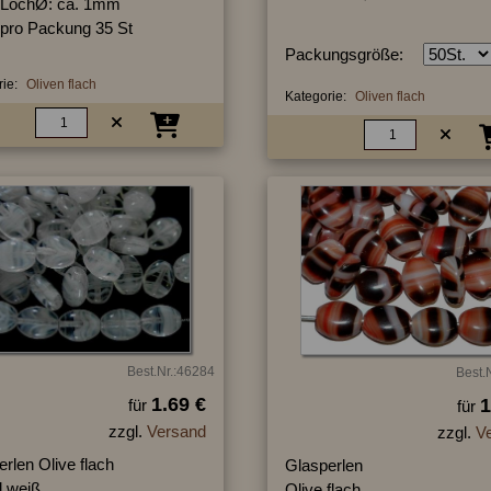
LochØ: ca. 1mm
pro Packung 35 St
Packungsgröße:
ie:
Oliven flach
Kategorie:
Oliven flach
Best.Nr.:46284
Best.
1.69 €
1
für
für
zzgl.
Versand
zzgl.
V
rlen Olive flach
Glasperlen
ll weiß
Olive flach