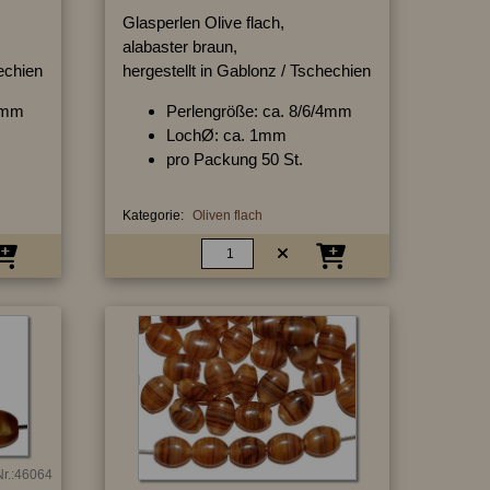
Glasperlen Olive flach,
alabaster braun,
hechien
hergestellt in Gablonz / Tschechien
/4mm
Perlengröße: ca. 8/6/4mm
LochØ: ca. 1mm
pro Packung 50 St.
Kategorie:
Oliven flach
Nr.:46064