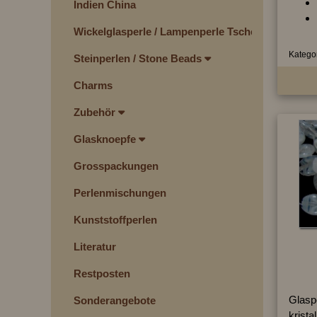
Indien China
Wickelglasperle / Lampenperle Tschechien
Kategor
Steinperlen / Stone Beads
Charms
Zubehör
Glasknoepfe
Grosspackungen
Perlenmischungen
Kunststoffperlen
Literatur
Restposten
Glaspe
Sonderangebote
krista