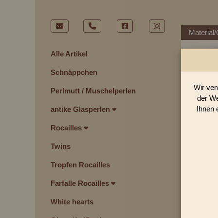
Material/
Alle Artikel
Schnäppchen
Wir ver
Perlmutt / Muschelperlen
der We
Ihnen 
antike Glasperlen
Rocailles
Twins
Tropfen Rocailles
Farfalle Rocailles
White hearts