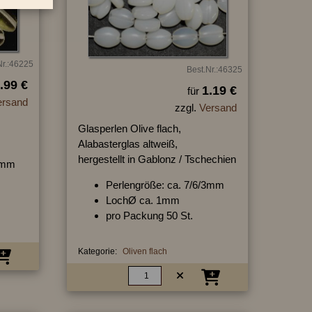
Nr.:46225
Best.Nr.:46325
.99 €
1.19 €
für
ersand
zzgl.
Versand
Glasperlen Olive flach,
Alabasterglas altweiß,
hergestellt in Gablonz / Tschechien
/4mm
Perlengröße: ca. 7/6/3mm
LochØ ca. 1mm
pro Packung 50 St.
Kategorie:
Oliven flach