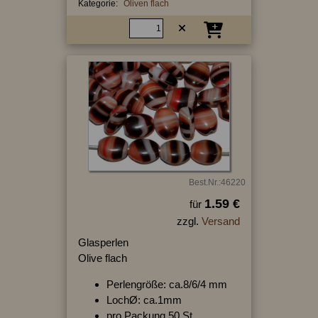
Kategorie:
Oliven flach
Best.Nr.:46220
1.59 €
für
zzgl.
Versand
Glasperlen
Olive flach
Perlengröße: ca.8/6/4 mm
LochØ: ca.1mm
pro Packung 50 St