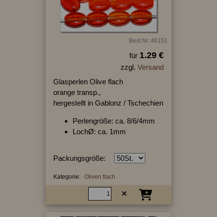
Best.Nr.:46151
1.29 €
für
zzgl.
Versand
Glasperlen Olive flach
orange transp.,
hergestellt in Gablonz / Tschechien
Perlengröße: ca. 8/6/4mm
LochØ: ca. 1mm
Packungsgröße:
Kategorie:
Oliven flach