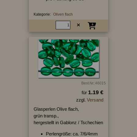
Kategorie:
Oliven flach
Best.Nr.:46015
1.19 €
für
zzgl.
Versand
Glasperlen Olive flach,
grün transp.,
hergestellt in Gablonz / Tschechien
Perlengröße: ca. 7/6/4mm