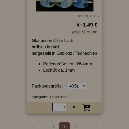
Best.Nr.:46197
1.49 €
für
zzgl.
Versand
Glasperlen Olive flach
hellblau kristall,
hergestellt in Gablonz / Tschechien
Perlengröße: ca. 8/6/4mm
LochØ: ca. 1mm
Packungsgröße:
Kategorie:
Oliven flach
«
‹
2
3
4
›
»