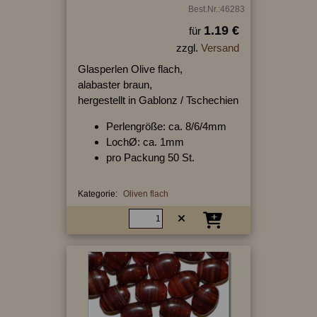
Best.Nr.:46283
1.19 €
für
zzgl.
Versand
Glasperlen Olive flach,
alabaster braun,
hergestellt in Gablonz / Tschechien
Perlengröße: ca. 8/6/4mm
LochØ: ca. 1mm
pro Packung 50 St.
Kategorie:
Oliven flach