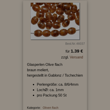
Best.Nr.:46037
1.39 €
für
zzgl.
Versand
Glasperlen Olive flach
braun meliert,
hergestellt in Gablonz / Tschechien
Perlengröße: ca. 8/6/4mm
LochØ: ca. 1mm
pro Packung 50 St
Kategorie:
Oliven flach