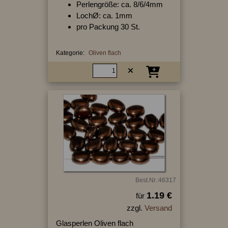
Perlengröße: ca. 8/6/4mm
LochØ: ca. 1mm
pro Packung 30 St.
Kategorie:
Oliven flach
Best.Nr.:46317
1.19 €
für
zzgl.
Versand
Glasperlen Oliven flach