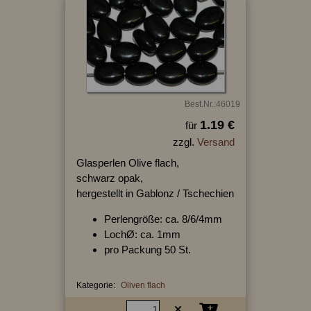
Best.Nr.:46019
1.19 €
für
zzgl.
Versand
Glasperlen Olive flach,
schwarz opak,
hergestellt in Gablonz / Tschechien
Perlengröße: ca. 8/6/4mm
LochØ: ca. 1mm
pro Packung 50 St.
Kategorie:
Oliven flach