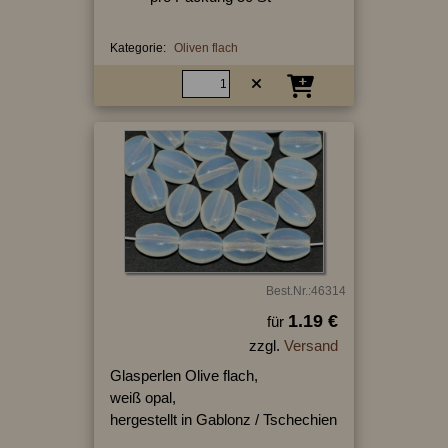
Kategorie:
Oliven flach
Best.Nr.:46314
1.19 €
für
zzgl.
Versand
Glasperlen Olive flach,
weiß opal,
hergestellt in Gablonz / Tschechien