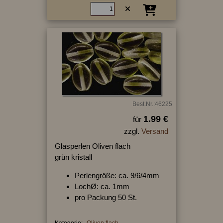
Best.Nr.:46225
1.99 €
für
zzgl.
Versand
Glasperlen Oliven flach
grün kristall
Perlengröße: ca. 9/6/4mm
LochØ: ca. 1mm
pro Packung 50 St.
Kategorie:
Oliven flach