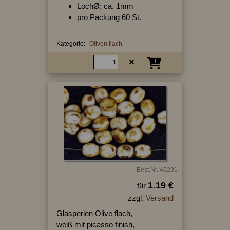
LochØ: ca. 1mm
pro Packung 60 St.
Kategorie:
Oliven flach
Best.Nr.:46291
1.19 €
für
zzgl.
Versand
Glasperlen Olive flach,
weiß mit picasso finish,