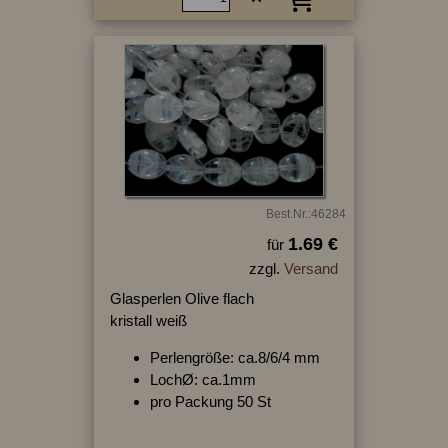
Best.Nr.:46284
1.69 €
für
zzgl.
Versand
Glasperlen Olive flach
kristall weiß
Perlengröße: ca.8/6/4 mm
LochØ: ca.1mm
pro Packung 50 St