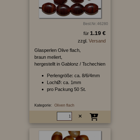
Best.Nr.:46280
1.19 €
für
zzgl.
Versand
Glasperlen Olive flach,
braun meliert,
hergestellt in Gablonz / Tschechien
Perlengröße: ca. 8/6/4mm
LochØ: ca. 1mm
pro Packung 50 St.
Kategorie:
Oliven flach