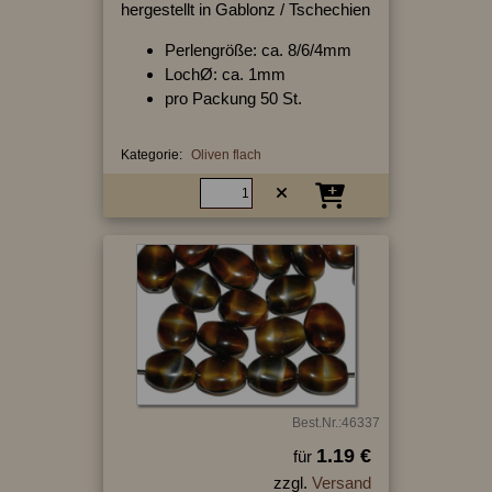
hergestellt in Gablonz / Tschechien
Perlengröße: ca. 8/6/4mm
LochØ: ca. 1mm
pro Packung 50 St.
Kategorie:
Oliven flach
Best.Nr.:46337
1.19 €
für
zzgl.
Versand