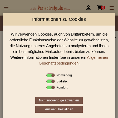


0
Informationen zu Cookies
Material/Glassorte
Sorte/Form
Farbe
Veredelung
Größen
Lochdurchmesser
Wir verwenden Cookies, auch von Drittanbietern, um die
ordentliche Funktionsweise der Website zu gewährleisten,
Perlen Shop für gedrückte Perlen Oliven flach
die Nutzung unseres Angebotes zu analysieren und Ihnen
In unserem Perlen Shop finden sie zahlreich gedrückte Perlen
ein bestmögliches Einkaufserlebnis bieten zu können.
Oliven flach und viele weiter Glasperlen.
Weitere Informationen finden Sie in unserern
Allgemeinen
Geschäftsbedingungen
.
Notwendig
Sie befinden sich in folgender Kategorie:
Statistik
gedrückte Perlen
|
Oliven
|
Oliven flach
Komfort
Nicht notwendige abwählen
«
‹
2
3
4
›
»
Auswahl bestätigen