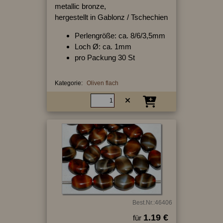
metallic bronze,
hergestellt in Gablonz / Tschechien
Perlengröße: ca. 8/6/3,5mm
Loch Ø: ca. 1mm
pro Packung 30 St
Kategorie:
Oliven flach
Best.Nr.:46406
1.19 €
für