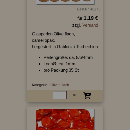
Best.Nr.:46275
1.19 €
für
zzgl.
Versand
Glasperlen Olive flach,
camel opak,
hergestellt in Gablonz / Tschechien
Perlengröße: ca. 8/6/4mm
LochØ: ca. 1mm
pro Packung 35 St
Kategorie:
Oliven flach