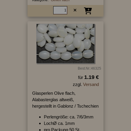
Best.Nr.:46325
1.19 €
für
zzgl.
Versand
Glasperlen Olive flach,
Alabasterglas altweiß,
hergestellt in Gablonz / Tschechien
Perlengröße: ca. 7/6/3mm
LochØ ca. 1mm
pro Packung 50 St.