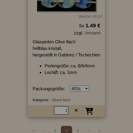
Best.Nr.:46197
1.49 €
für
zzgl.
Versand
Glasperlen Olive flach
hellblau kristall,
hergestellt in Gablonz / Tschechien
Perlengröße: ca. 8/6/4mm
LochØ: ca. 1mm
Packungsgröße:
Kategorie:
Oliven flach
«
‹
2
3
4
›
»