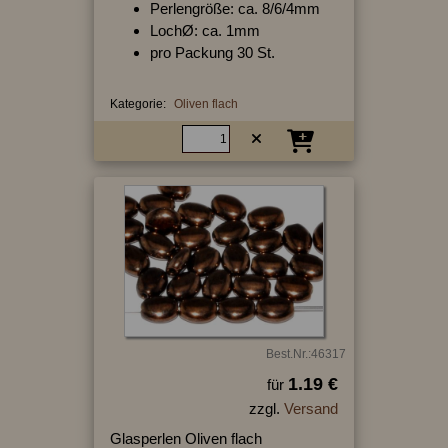
Perlengröße: ca. 8/6/4mm
LochØ: ca. 1mm
pro Packung 30 St.
Kategorie:
Oliven flach
Best.Nr.:46317
1.19 €
für
zzgl.
Versand
Glasperlen Oliven flach