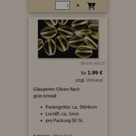
Best.Nr.:46225
1.99 €
für
zzgl.
Versand
Glasperlen Oliven flach
grün kristall
Perlengröße: ca. 9/6/4mm
LochØ: ca. 1mm
pro Packung 50 St.
Kategorie:
Oliven flach