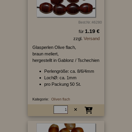
Best.Nr.:46280
1.19 €
für
zzgl.
Versand
Glasperlen Olive flach,
braun meliert,
hergestellt in Gablonz / Tschechien
Perlengröße: ca. 8/6/4mm
LochØ: ca. 1mm
pro Packung 50 St.
Kategorie:
Oliven flach