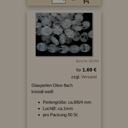
Best.Nr.:46284
1.69 €
für
zzgl.
Versand
Glasperlen Olive flach
kristall weiß
Perlengröße: ca.8/6/4 mm
LochØ: ca.1mm
pro Packung 50 St