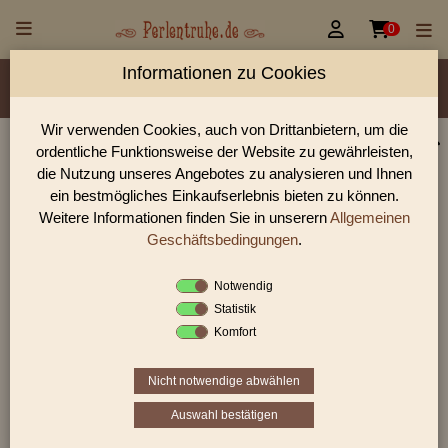


0
Informationen zu Cookies
Material/Glassorte
Sorte/Form
Farbe
Veredelung
Größen
Lochdurchmesser
Wir verwenden Cookies, auch von Drittanbietern, um die
ordentliche Funktionsweise der Website zu gewährleisten,
Perlen Shop für gedrückte Perlen Oliven flach
die Nutzung unseres Angebotes zu analysieren und Ihnen
In unserem Perlen Shop finden sie zahlreich gedrückte Perlen
ein bestmögliches Einkaufserlebnis bieten zu können.
Oliven flach und viele weiter Glasperlen.
Weitere Informationen finden Sie in unserern
Allgemeinen
Geschäftsbedingungen
.
Notwendig
Sie befinden sich in folgender Kategorie:
Statistik
gedrückte Perlen
|
Oliven
|
Oliven flach
Komfort
Nicht notwendige abwählen
«
‹
2
3
4
›
»
Auswahl bestätigen