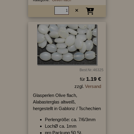
Best.Nr.:46325
1.19 €
für
zzgl.
Versand
Glasperlen Olive flach,
Alabasterglas altweiß,
hergestellt in Gablonz / Tschechien
Perlengröße: ca. 7/6/3mm
LochØ ca. 1mm
pro Packung 50 St.