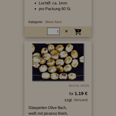
LochØ: ca. 1mm
pro Packung 60 St.
Kategorie:
Oliven flach
Best.Nr.:46291
1.19 €
für
zzgl.
Versand
Glasperlen Olive flach,
weiß mit picasso finish,