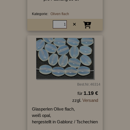
Kategorie:
Oliven flach
Best.Nr.:46314
1.19 €
für
zzgl.
Versand
Glasperlen Olive flach,
weiß opal,
hergestellt in Gablonz / Tschechien