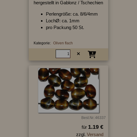
hergestellt in Gablonz / Tschechien
Perlengröße: ca. 8/6/4mm
LochØ: ca. 1mm
pro Packung 50 St.
Kategorie:
Oliven flach
Best.Nr.:46337
1.19 €
für
zzgl.
Versand