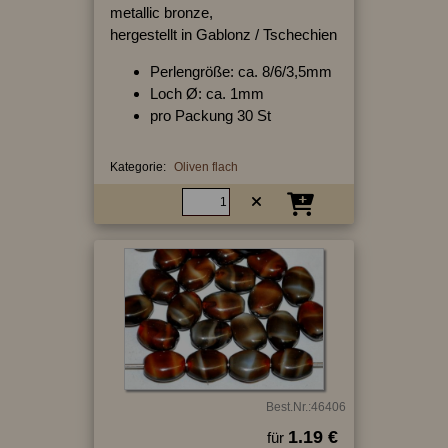
metallic bronze,
hergestellt in Gablonz / Tschechien
Perlengröße: ca. 8/6/3,5mm
Loch Ø: ca. 1mm
pro Packung 30 St
Kategorie:
Oliven flach
Best.Nr.:46406
1.19 €
für