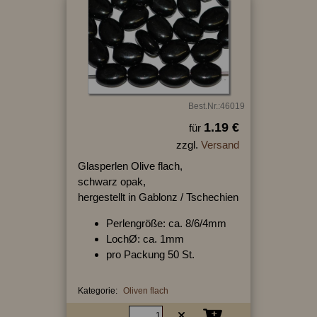
Best.Nr.:46019
1.19 €
für
zzgl.
Versand
Glasperlen Olive flach,
schwarz opak,
hergestellt in Gablonz / Tschechien
Perlengröße: ca. 8/6/4mm
LochØ: ca. 1mm
pro Packung 50 St.
Kategorie:
Oliven flach