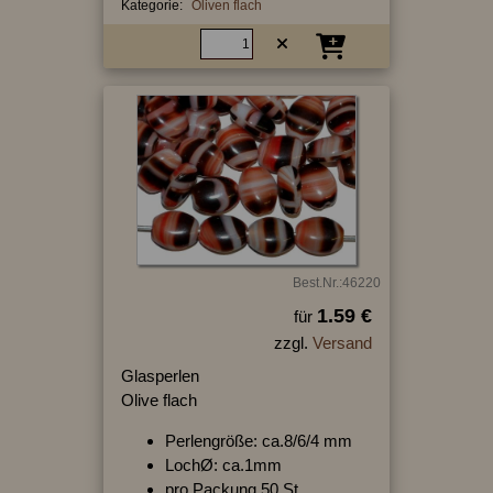
Kategorie:
Oliven flach
Best.Nr.:46220
1.59 €
für
zzgl.
Versand
Glasperlen
Olive flach
Perlengröße: ca.8/6/4 mm
LochØ: ca.1mm
pro Packung 50 St