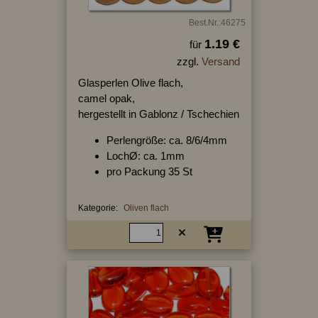
Best.Nr.:46275
1.19 €
für
zzgl.
Versand
Glasperlen Olive flach,
camel opak,
hergestellt in Gablonz / Tschechien
Perlengröße: ca. 8/6/4mm
LochØ: ca. 1mm
pro Packung 35 St
Kategorie:
Oliven flach