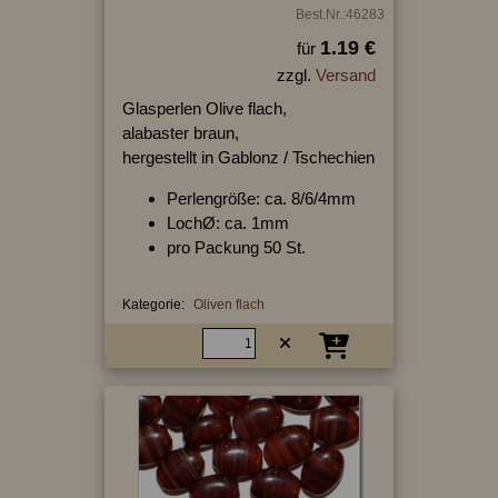
Best.Nr.:46283
1.19 €
für
zzgl.
Versand
Glasperlen Olive flach,
alabaster braun,
hergestellt in Gablonz / Tschechien
Perlengröße: ca. 8/6/4mm
LochØ: ca. 1mm
pro Packung 50 St.
Kategorie:
Oliven flach