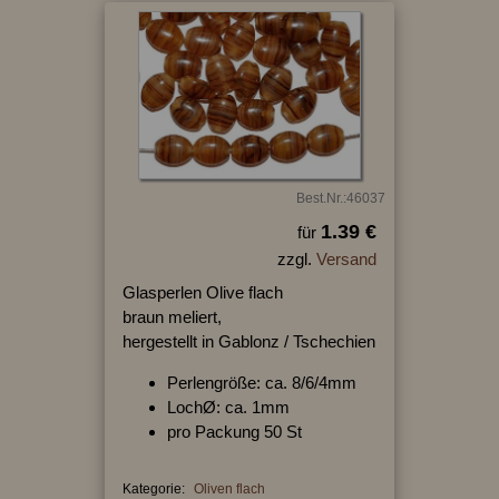
Best.Nr.:46037
1.39 €
für
zzgl.
Versand
Glasperlen Olive flach
braun meliert,
hergestellt in Gablonz / Tschechien
Perlengröße: ca. 8/6/4mm
LochØ: ca. 1mm
pro Packung 50 St
Kategorie:
Oliven flach