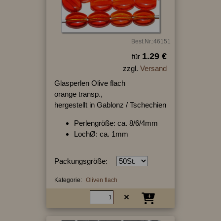
Best.Nr.:46151
1.29 €
für
zzgl.
Versand
Glasperlen Olive flach
orange transp.,
hergestellt in Gablonz / Tschechien
Perlengröße: ca. 8/6/4mm
LochØ: ca. 1mm
Packungsgröße:
Kategorie:
Oliven flach