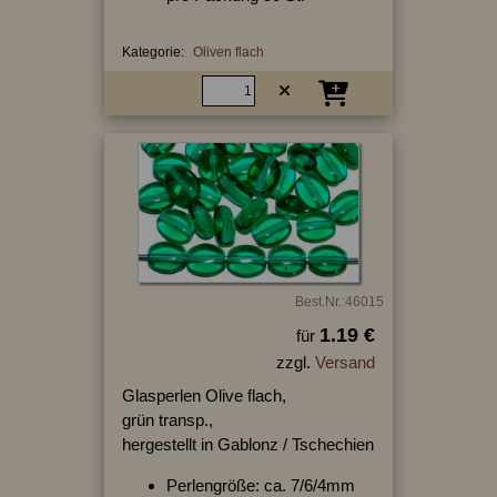
Kategorie:
Oliven flach
Best.Nr.:46015
1.19 €
für
zzgl.
Versand
Glasperlen Olive flach,
grün transp.,
hergestellt in Gablonz / Tschechien
Perlengröße: ca. 7/6/4mm