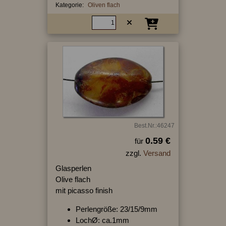
Kategorie:
Oliven flach
Best.Nr.:46247
0.59 €
für
zzgl.
Versand
Glasperlen
Olive flach
mit picasso finish
Perlengröße: 23/15/9mm
LochØ: ca.1mm