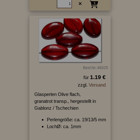
Best.Nr.:46025
1.19 €
für
zzgl.
Versand
Glasperlen Olive flach,
granatrot transp., hergestellt in
Gablonz / Tschechien
Perlengröße: ca. 19/13/5 mm
LochØ: ca. 1mm