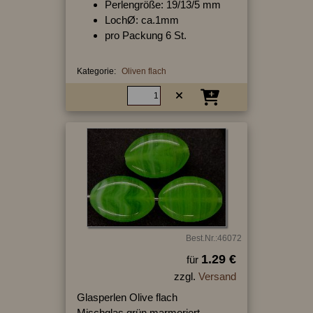
Perlengröße: 19/13/5 mm
LochØ: ca.1mm
pro Packung 6 St.
Kategorie:
Oliven flach
Best.Nr.:46072
1.29 €
für
zzgl.
Versand
Glasperlen Olive flach
Mischglas grün marmoriert,