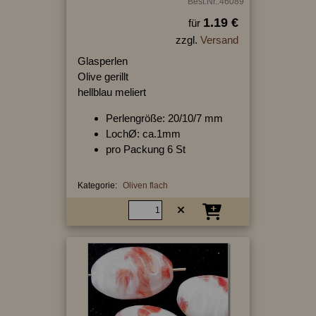
Best.Nr.:46089
1.19 €
für
zzgl.
Versand
Glasperlen
Olive gerillt
hellblau meliert
Perlengröße: 20/10/7 mm
LochØ: ca.1mm
pro Packung 6 St
Kategorie:
Oliven flach