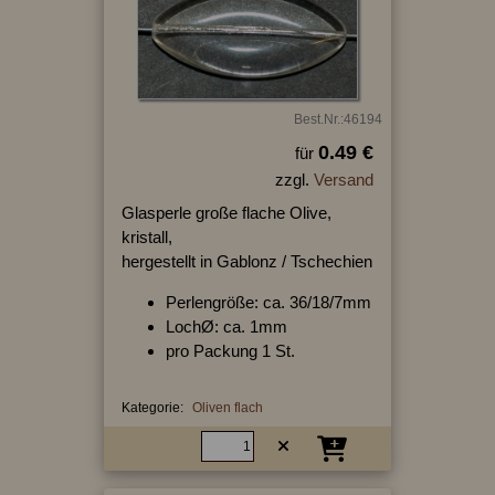
Best.Nr.:46194
0.49 €
für
zzgl.
Versand
Glasperle große flache Olive,
kristall,
hergestellt in Gablonz / Tschechien
Perlengröße: ca. 36/18/7mm
LochØ: ca. 1mm
pro Packung 1 St.
Kategorie:
Oliven flach