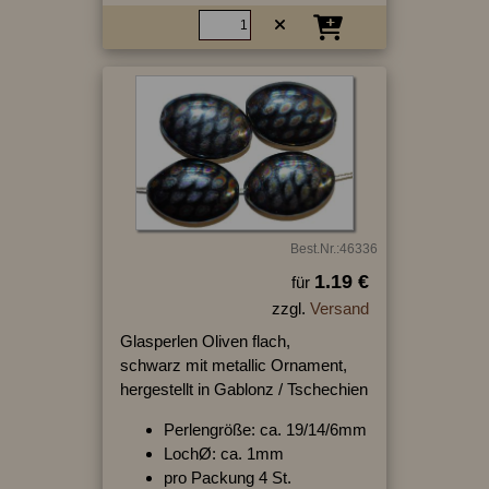
Best.Nr.:46336
1.19 €
für
zzgl.
Versand
Glasperlen Oliven flach,
schwarz mit metallic Ornament,
hergestellt in Gablonz / Tschechien
Perlengröße: ca. 19/14/6mm
LochØ: ca. 1mm
pro Packung 4 St.