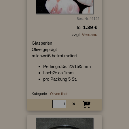
Best.Nr.:46125
1.39 €
für
zzgl.
Versand
Glasperlen
Olive geprägt
milchweiß hellrot meliert
Perlengröße: 22/15/9 mm
LochØ: ca.1mm
pro Packung 5 St.
Kategorie:
Oliven flach