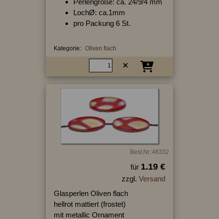
Perlengröße: ca. 24/9/4 mm
LochØ: ca.1mm
pro Packung 6 St.
Kategorie:
Oliven flach
Best.Nr.:46332
1.19 €
für
zzgl.
Versand
Glasperlen Oliven flach
hellrot mattiert (frostet)
mit metallic Ornament