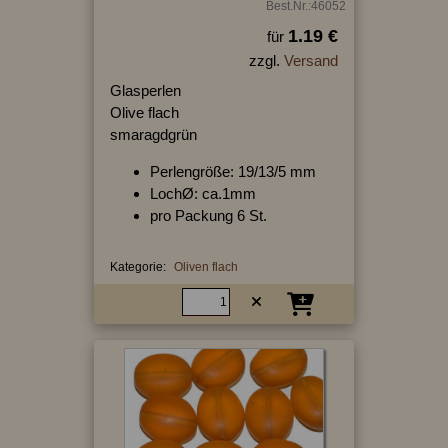
Best.Nr.:46052
1.19 €
für
zzgl.
Versand
Glasperlen
Olive flach
smaragdgrün
Perlengröße: 19/13/5 mm
LochØ: ca.1mm
pro Packung 6 St.
Kategorie:
Oliven flach