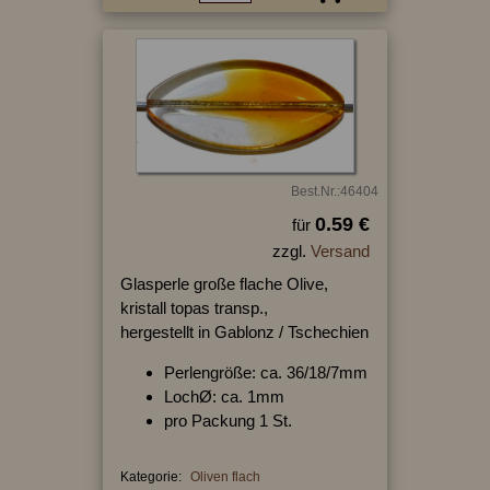
Best.Nr.:46404
0.59 €
für
zzgl.
Versand
Glasperle große flache Olive,
kristall topas transp.,
hergestellt in Gablonz / Tschechien
Perlengröße: ca. 36/18/7mm
LochØ: ca. 1mm
pro Packung 1 St.
Kategorie:
Oliven flach