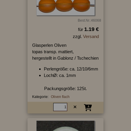
Best.Nr.:46068
1.19 €
für
zzgl.
Versand
Glasperlen Oliven
topas transp. mattiert,
hergestellt in Gablonz / Tschechien
Perlengröße: ca. 12/10/6mm
LochØ: ca. 1mm
Packungsgröße: 12St.
Kategorie:
Oliven flach