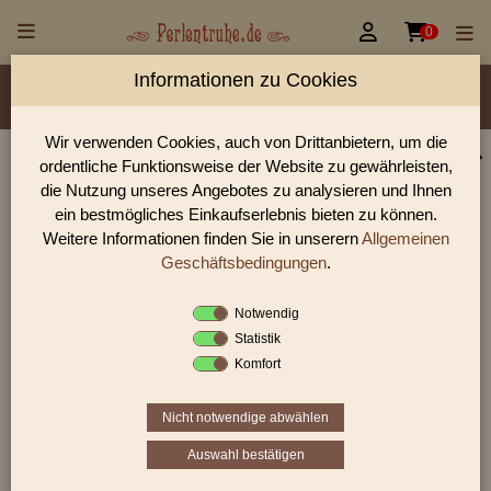


0
Informationen zu Cookies
Material/Glassorte
Sorte/Form
Farbe
Veredelung
Größen
Lochdurchmesser
Wir verwenden Cookies, auch von Drittanbietern, um die
ordentliche Funktionsweise der Website zu gewährleisten,
Perlen Shop für gedrückte Perlen Oliven flach
die Nutzung unseres Angebotes zu analysieren und Ihnen
In unserem Perlen Shop finden sie zahlreich gedrückte Perlen
ein bestmögliches Einkaufserlebnis bieten zu können.
Oliven flach und viele weiter Glasperlen.
Weitere Informationen finden Sie in unserern
Allgemeinen
Geschäftsbedingungen
.
Notwendig
Sie befinden sich in folgender Kategorie:
Statistik
gedrückte Perlen
|
Oliven
|
Oliven flach
Komfort
Nicht notwendige abwählen
«
‹
4
5
6
Auswahl bestätigen