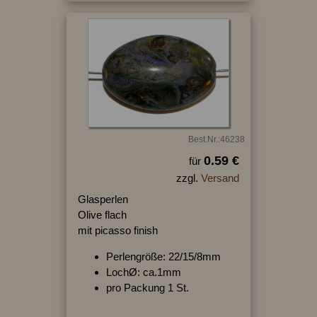
Best.Nr.:46238
0.59 €
für
zzgl.
Versand
Glasperlen
Olive flach
mit picasso finish
Perlengröße: 22/15/8mm
LochØ: ca.1mm
pro Packung 1 St.