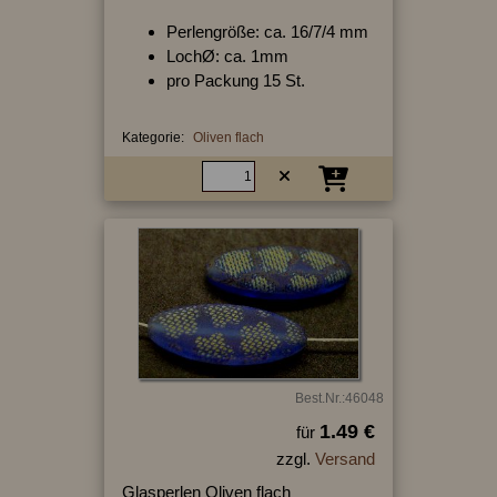
Perlengröße: ca. 16/7/4 mm
LochØ: ca. 1mm
pro Packung 15 St.
Kategorie:
Oliven flach
Best.Nr.:46048
1.49 €
für
zzgl.
Versand
Glasperlen Oliven flach