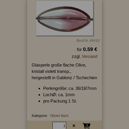
Best.Nr.:46410
0.59 €
für
zzgl.
Versand
Glasperle große flache Olive,
kristall violett transp.,
hergestellt in Gablonz / Tschechien
Perlengröße: ca. 36/18/7mm
LochØ: ca. 1mm
pro Packung 1 St.
Kategorie:
Oliven flach