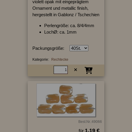
violett opak mit eingeprägtem
Ornament und metallic finish,
hergestellt in Gablonz / Tschechien
Perlengröße: ca. 8/4/4mm
LochØ: ca. 1mm
Packungsgröße:
Kategorie:
Rechtecke
Best.Nr.:49066
1.19 €
für