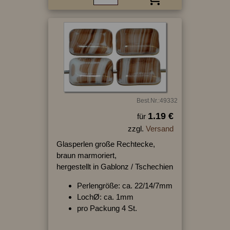
Best.Nr.:49332
1.19 €
für
zzgl.
Versand
Glasperlen große Rechtecke,
braun marmoriert,
hergestellt in Gablonz / Tschechien
Perlengröße: ca. 22/14/7mm
LochØ: ca. 1mm
pro Packung 4 St.