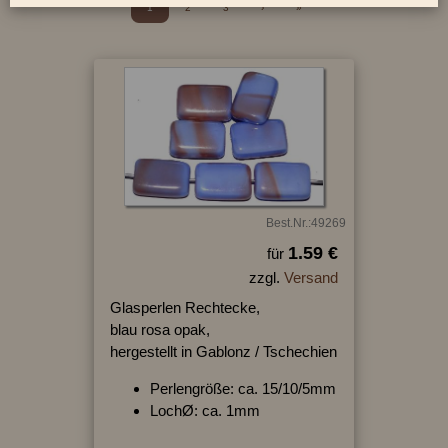
1
2
3
›
»
Best.Nr.:49269
1.59 €
für
zzgl.
Versand
Glasperlen Rechtecke,
blau rosa opak,
hergestellt in Gablonz / Tschechien
Perlengröße: ca. 15/10/5mm
LochØ: ca. 1mm