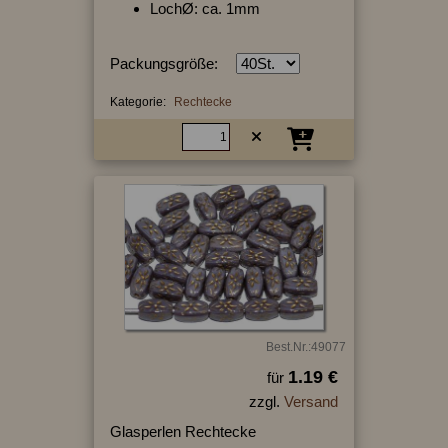
LochØ: ca. 1mm
Packungsgröße:
Kategorie:
Rechtecke
Best.Nr.:49077
1.19 €
für
zzgl.
Versand
Glasperlen Rechtecke