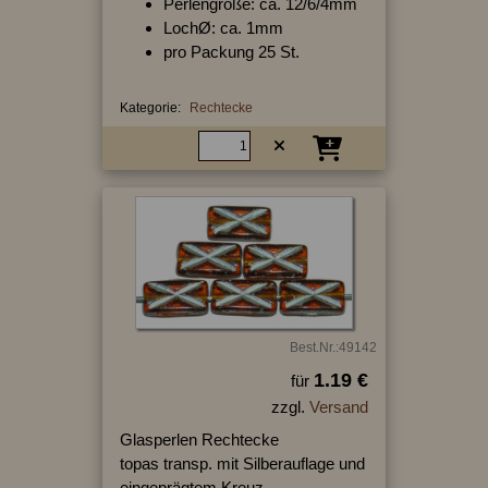
Perlengröße: ca. 12/6/4mm
LochØ: ca. 1mm
pro Packung 25 St.
Kategorie:
Rechtecke
Best.Nr.:49142
1.19 €
für
zzgl.
Versand
Glasperlen Rechtecke
topas transp. mit Silberauflage und
eingeprägtem Kreuz,