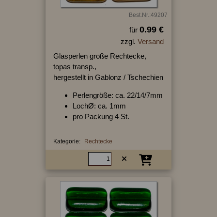
Best.Nr.:49207
0.99 €
für
zzgl.
Versand
Glasperlen große Rechtecke,
topas transp.,
hergestellt in Gablonz / Tschechien
Perlengröße: ca. 22/14/7mm
LochØ: ca. 1mm
pro Packung 4 St.
Kategorie:
Rechtecke