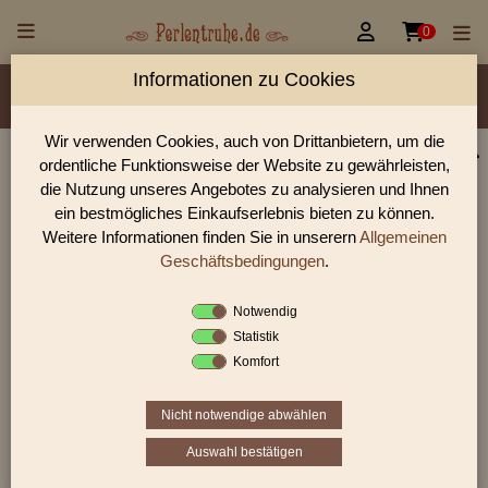


0
Informationen zu Cookies
Material/Glassorte
Sorte/Form
Farbe
Veredelung
Größen
Lochdurchmesser
Wir verwenden Cookies, auch von Drittanbietern, um die
ordentliche Funktionsweise der Website zu gewährleisten,
Perlen Shop für gedrückte Perlen Rechtecke,
die Nutzung unseres Angebotes zu analysieren und Ihnen
Würfel & Dreiecke Rechtecke
ein bestmögliches Einkaufserlebnis bieten zu können.
Weitere Informationen finden Sie in unserern
Allgemeinen
In unserem Perlen Shop finden sie zahlreich gedrückte Perlen
Rechtecke, Würfel & Dreiecke Rechtecke und viele weiter
Geschäftsbedingungen
.
Glasperlen.
Notwendig
Statistik
Komfort
Sie befinden sich in folgender Kategorie:
gedrückte Perlen
|
Rechtecke, Würfel &
Dreiecke
|
Rechtecke
Nicht notwendige abwählen
Auswahl bestätigen