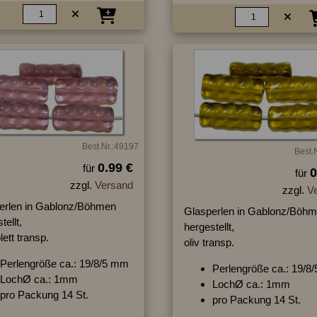
Best.Nr.:49197
Best.
0.99 €
für
0
für
zzgl.
Versand
zzgl.
V
erlen in Gablonz/Böhmen
Glasperlen in Gablonz/Böh
tellt,
hergestellt,
olett transp.
oliv transp.
Perlengröße ca.: 19/8/5 mm
Perlengröße ca.: 19/8
LochØ ca.: 1mm
LochØ ca.: 1mm
pro Packung 14 St.
pro Packung 14 St.