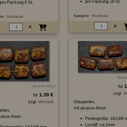
pro Packung 18 St.
pro Packung 6 St.
Kategorie:
Rechtecke
ie:
Rechtecke
Best.
1
für
Best.Nr.:49321
zzgl.
V
1.39 €
für
zzgl.
Versand
Glasperlen,
mit picasso finish
erlen,
casso finish
Perlengröße: 18/13/8
LochØ: ca.1mm
Perlengröße: 14/13/8 mm