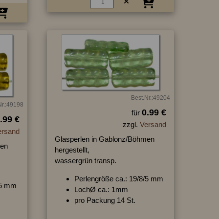
Best.Nr.:49204
Nr.:49198
0.99 €
für
.99 €
zzgl.
Versand
ersand
Glasperlen in Gablonz/Böhmen
men
hergestellt,
wassergrün transp.
Perlengröße ca.: 19/8/5 mm
/5 mm
LochØ ca.: 1mm
pro Packung 14 St.