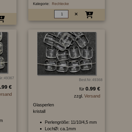
Kategorie:
Rechtecke
Nr.:49367
Best.Nr.:49368
.99 €
0.99 €
für
ersand
zzgl.
Versand
Glasperlen
kristall
mm
Perlengröße: 11/10/4,5 mm
LochØ: ca.1mm