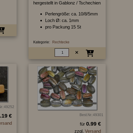
hergestellt in Gablonz / Tschechien
Perlengröße: ca. 10/8/5mm
Loch Ø: ca. 1mm
pro Packung 15 St
Kategorie:
Rechtecke
Nr.:49252
.19 €
Best.Nr.:49301
ersand
0.99 €
für
zzgl.
Versand