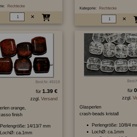
ie:
Rechtecke
Kategorie:
Rechtecke
Best.
Best.Nr.:49319
0
für
1.39 €
für
zzgl.
V
zzgl.
Versand
Glasperlen
erlen orange,
crash-beads kristall
casso finish
Perlengröße: 10/8/4 
Perlengröße: 14/13/7 mm
LochØ: ca.1mm
LochØ: ca.1mm