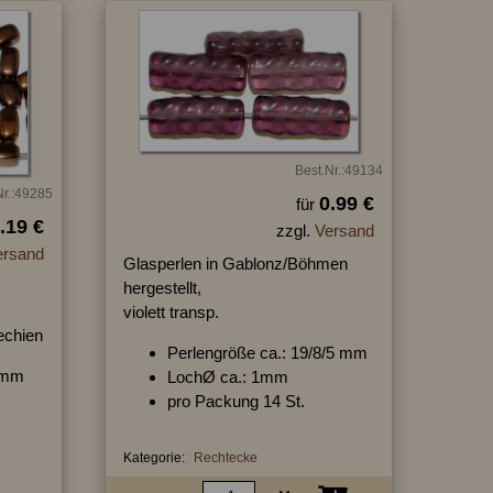
Best.Nr.:49134
Nr.:49285
0.99 €
für
.19 €
zzgl.
Versand
ersand
Glasperlen in Gablonz/Böhmen
hergestellt,
violett transp.
hechien
Perlengröße ca.: 19/8/5 mm
/3mm
LochØ ca.: 1mm
pro Packung 14 St.
Kategorie:
Rechtecke