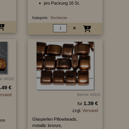
pro Packung 16 St.
Kategorie:
Rechtecke
Nr.:49320
.49 €
ersand
Best.Nr.:49329
1.39 €
für
zzgl.
Versand
Glasperlen Pillowbeads,
 mm
metallic bronze,