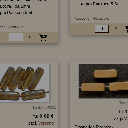
pro Packung 5 St.
LochØ: ca.1mm
pro Packung 6 St.
Kategorie:
Rechtecke
ie:
Rechtecke
Best.
Best.Nr.:49251
1
für
0.99 €
für
zzgl.
V
zzgl.
Versand
Glasperlen Rechteck