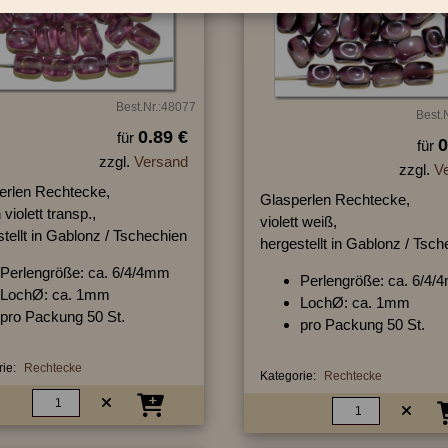
Best.Nr.:48077
Best.
0.89 €
für
0
für
zzgl.
Versand
zzgl.
V
erlen Rechtecke,
Glasperlen Rechtecke,
 violett transp.,
violett weiß,
tellt in Gablonz / Tschechien
hergestellt in Gablonz / Tsc
Perlengröße: ca. 6/4/4mm
Perlengröße: ca. 6/4
LochØ: ca. 1mm
LochØ: ca. 1mm
pro Packung 50 St.
pro Packung 50 St.
ie:
Rechtecke
Kategorie:
Rechtecke