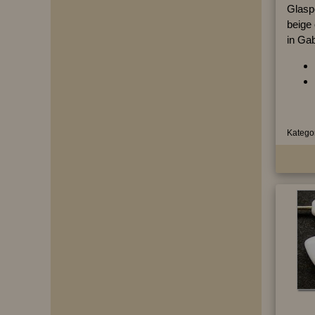
Glasp
beige 
in Gab
Kategor