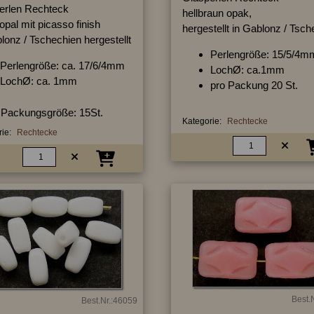
erlen Rechteck
hellbraun opak,
opal mit picasso finish
hergestellt in Gablonz / Tsc
lonz / Tschechien hergestellt
Perlengröße: 15/5/4m
Perlengröße: ca. 17/6/4mm
LochØ: ca.1mm
LochØ: ca. 1mm
pro Packung 20 St.
Packungsgröße: 15St.
Kategorie:
Rechtecke
ie:
Rechtecke
Best.
Best.Nr.:46059