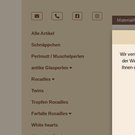
Material/
Alle Artikel
Schnäppchen
I
Wir ver
Perlmutt / Muschelperlen
der We
Ihnen 
antike Glasperlen
Rocailles
Twins
Tropfen Rocailles
Farfalle Rocailles
White hearts