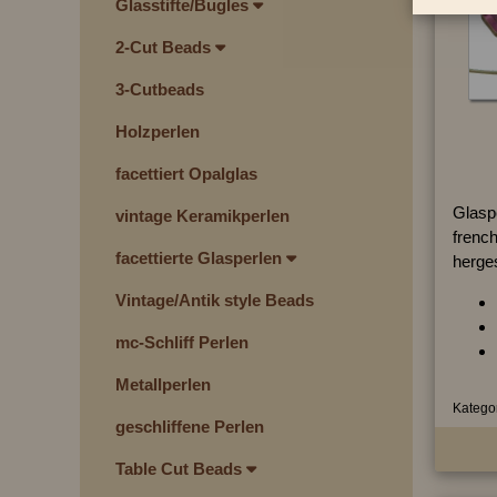
Glasstifte/Bugles
2-Cut Beads
3-Cutbeads
Holzperlen
facettiert Opalglas
Glasp
vintage Keramikperlen
french
facettierte Glasperlen
herges
Vintage/Antik style Beads
mc-Schliff Perlen
Metallperlen
Kategor
geschliffene Perlen
Table Cut Beads