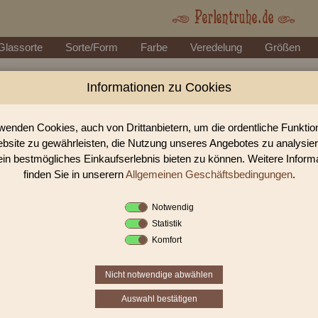
Glassorte
Sorte/Form
Farbe
Veredelung
Größen
Informationen zu Cookies
Perlen Shop für gedrückte Perlen Rechtecke, W
n unserem Perlen Shop finden sie zahlreich gedrückte Perlen Rechtecke, Würf
wenden Cookies, auch von Drittanbietern, um die ordentliche Funkti
bsite zu gewährleisten, die Nutzung unseres Angebotes zu analysie
ein bestmögliches Einkaufserlebnis bieten zu können. Weitere Inform
Sie befinden sich in folgender K
finden Sie in unserern
Allgemeinen Geschäftsbedingungen
.
gedrückte Perlen
|
Rechtecke, Würfel & 
Notwendig
Statistik
«
‹
1
2
3
Komfort
Nicht notwendige abwählen
Auswahl bestätigen