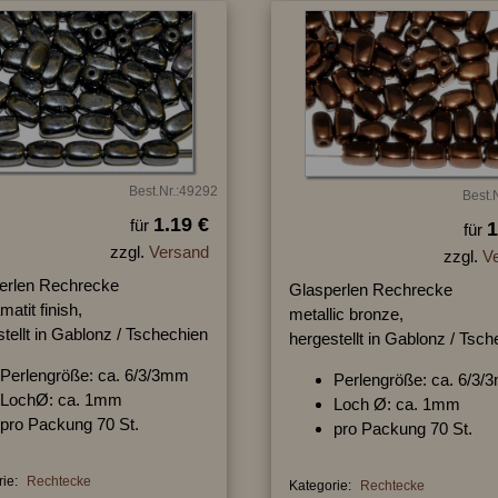
Best.Nr.:49292
Best.
1.19 €
für
1
für
zzgl.
Versand
zzgl.
V
erlen Rechrecke
Glasperlen Rechrecke
matit finish,
metallic bronze,
tellt in Gablonz / Tschechien
hergestellt in Gablonz / Tsc
Perlengröße: ca. 6/3/3mm
Perlengröße: ca. 6/3
LochØ: ca. 1mm
Loch Ø: ca. 1mm
pro Packung 70 St.
pro Packung 70 St.
ie:
Rechtecke
Kategorie:
Rechtecke