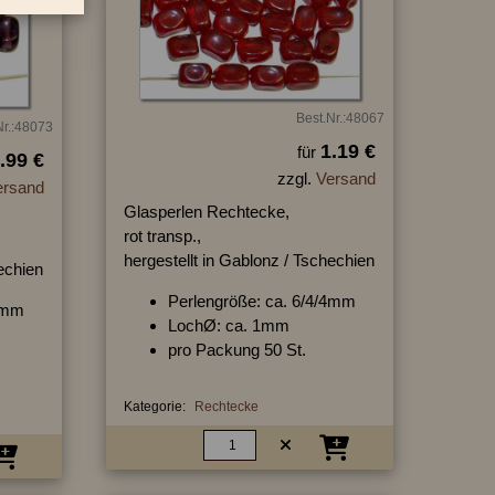
Best.Nr.:48067
Nr.:48073
1.19 €
für
.99 €
zzgl.
Versand
ersand
Glasperlen Rechtecke,
rot transp.,
hergestellt in Gablonz / Tschechien
hechien
Perlengröße: ca. 6/4/4mm
/4mm
LochØ: ca. 1mm
pro Packung 50 St.
Kategorie:
Rechtecke