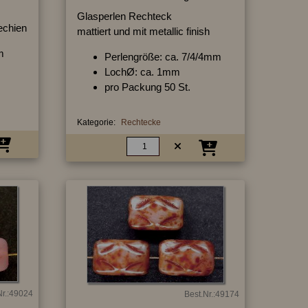
Glasperlen Rechteck
hechien
mattiert und mit metallic finish
m
Perlengröße: ca. 7/4/4mm
LochØ: ca. 1mm
pro Packung 50 St.
Kategorie:
Rechtecke
Nr.:49024
Best.Nr.:49174