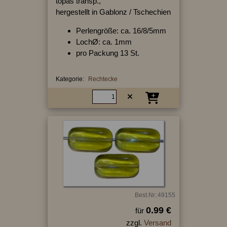
topas transp.,
hergestellt in Gablonz / Tschechien
Perlengröße: ca. 16/8/5mm
LochØ: ca. 1mm
pro Packung 13 St.
Kategorie:
Rechtecke
Best.Nr.:49155
0.99 €
für
zzgl.
Versand