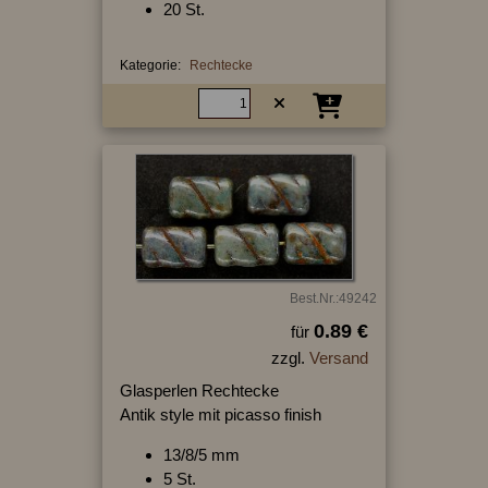
20 St.
Kategorie:
Rechtecke
Best.Nr.:49242
0.89 €
für
zzgl.
Versand
Glasperlen Rechtecke
Antik style mit picasso finish
13/8/5 mm
5 St.