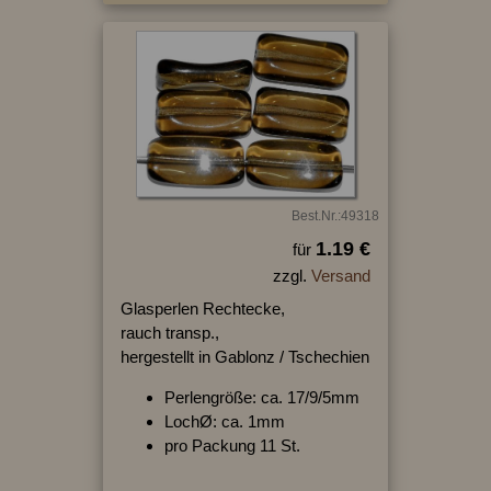
Best.Nr.:49318
1.19 €
für
zzgl.
Versand
Glasperlen Rechtecke,
rauch transp.,
hergestellt in Gablonz / Tschechien
Perlengröße: ca. 17/9/5mm
LochØ: ca. 1mm
pro Packung 11 St.