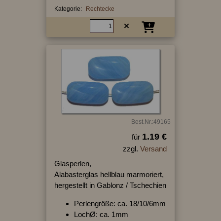
Kategorie:
Rechtecke
Best.Nr.:49165
1.19 €
für
zzgl.
Versand
Glasperlen,
Alabasterglas hellblau marmoriert,
hergestellt in Gablonz / Tschechien
Perlengröße: ca. 18/10/6mm
LochØ: ca. 1mm