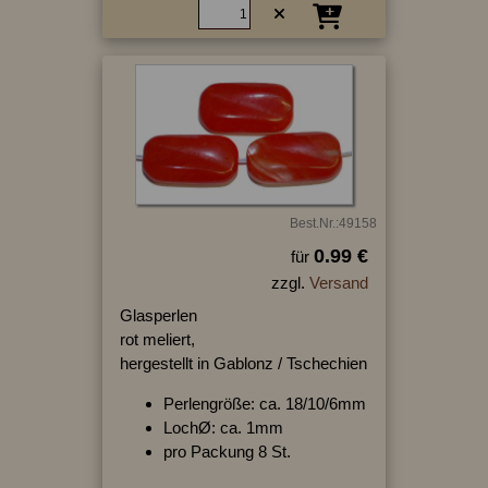
Best.Nr.:49158
0.99 €
für
zzgl.
Versand
Glasperlen
rot meliert,
hergestellt in Gablonz / Tschechien
Perlengröße: ca. 18/10/6mm
LochØ: ca. 1mm
pro Packung 8 St.