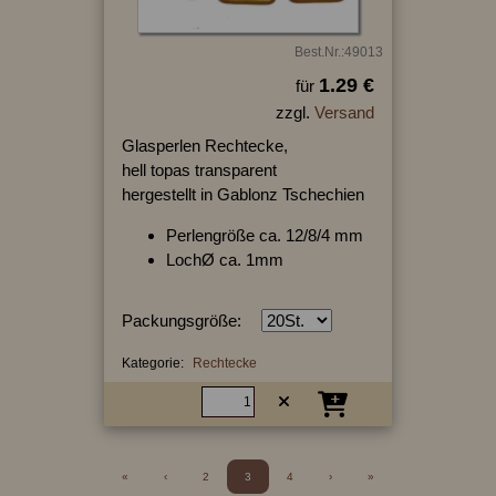
Best.Nr.:49013
1.29 €
für
zzgl.
Versand
Glasperlen Rechtecke,
hell topas transparent
hergestellt in Gablonz Tschechien
Perlengröße ca. 12/8/4 mm
LochØ ca. 1mm
Packungsgröße:
Kategorie:
Rechtecke
«
‹
2
3
4
›
»