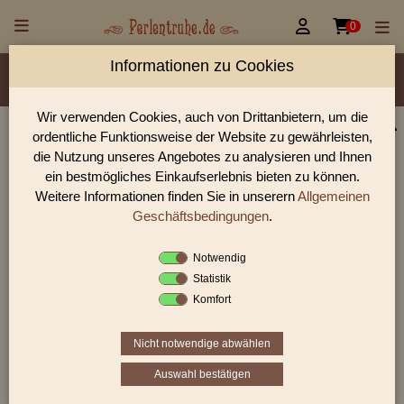


0
Informationen zu Cookies
Material/Glassorte
Sorte/Form
Farbe
Veredelung
Größen
Lochdurchmesser
Wir verwenden Cookies, auch von Drittanbietern, um die
ordentliche Funktionsweise der Website zu gewährleisten,
Perlen Shop für gedrückte Perlen Rechtecke,
die Nutzung unseres Angebotes zu analysieren und Ihnen
Würfel & Dreiecke Rechtecke
ein bestmögliches Einkaufserlebnis bieten zu können.
Weitere Informationen finden Sie in unserern
Allgemeinen
In unserem Perlen Shop finden sie zahlreich gedrückte Perlen
Rechtecke, Würfel & Dreiecke Rechtecke und viele weiter
Geschäftsbedingungen
.
Glasperlen.
Notwendig
Statistik
Komfort
Sie befinden sich in folgender Kategorie:
gedrückte Perlen
|
Rechtecke, Würfel &
Dreiecke
|
Rechtecke
Nicht notwendige abwählen
Auswahl bestätigen