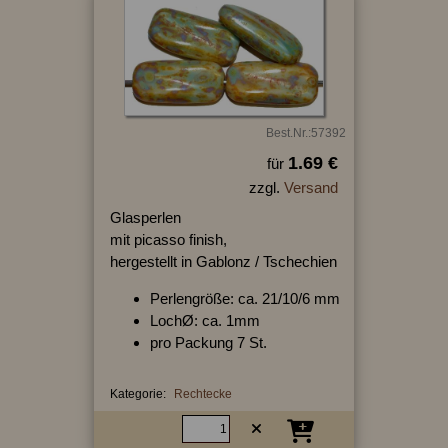
Best.Nr.:57392
1.69 €
für
zzgl.
Versand
Glasperlen
mit picasso finish,
hergestellt in Gablonz / Tschechien
Perlengröße: ca. 21/10/6 mm
LochØ: ca. 1mm
pro Packung 7 St.
Kategorie:
Rechtecke