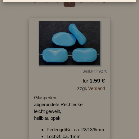
«
‹
2
3
4
›
»
Best.Nr.:49270
1.59 €
für
zzgl.
Versand
Glasperlen,
abgerundete Rechtecke
leicht gewellt,
hellblau opak
Perlengröße: ca. 22/13/6mm
LochØ: ca. 1mm