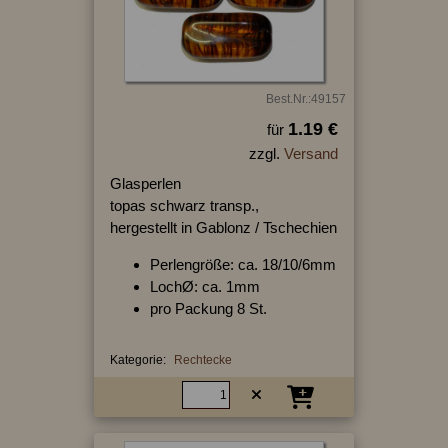
Best.Nr.:49157
1.19 €
für
zzgl.
Versand
Glasperlen
topas schwarz transp.,
hergestellt in Gablonz / Tschechien
Perlengröße: ca. 18/10/6mm
LochØ: ca. 1mm
pro Packung 8 St.
Kategorie:
Rechtecke