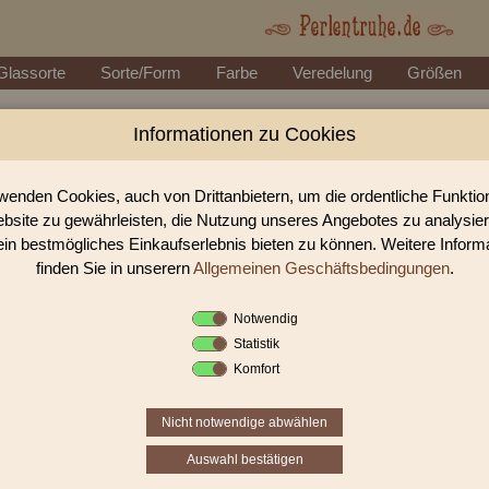
Glassorte
Sorte/Form
Farbe
Veredelung
Größen
Informationen zu Cookies
Perlen Shop für gedrückte Perlen Rechtecke, W
n unserem Perlen Shop finden sie zahlreich gedrückte Perlen Rechtecke, Würf
wenden Cookies, auch von Drittanbietern, um die ordentliche Funkti
bsite zu gewährleisten, die Nutzung unseres Angebotes zu analysie
ein bestmögliches Einkaufserlebnis bieten zu können. Weitere Inform
Sie befinden sich in folgender K
finden Sie in unserern
Allgemeinen Geschäftsbedingungen
.
gedrückte Perlen
|
Rechtecke, Würfel & 
Notwendig
Statistik
«
‹
4
5
Komfort
Nicht notwendige abwählen
«
‹
4
5
Auswahl bestätigen