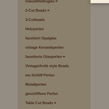
Glasstifte/Bugles
2-Cut Beads
3-Cutbeads
Holzperlen
facettiert Opalglas
vintage Keramikperlen
facettierte Glasperlen
Vintage/Antik style Beads
mc-Schliff Perlen
Metallperlen
geschliffene Perlen
Table Cut Beads