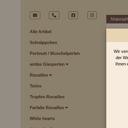
Material/
Alle Artikel
Schnäppchen
I
Wir ver
Perlmutt / Muschelperlen
der We
Ihnen 
antike Glasperlen
Rocailles
Twins
Tropfen Rocailles
Farfalle Rocailles
White hearts