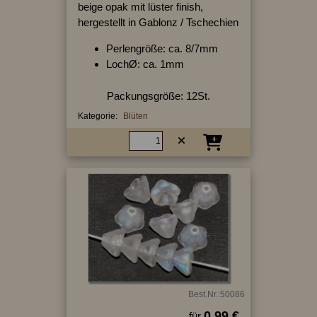
beige opak mit lüster finish,
hergestellt in Gablonz / Tschechien
Perlengröße: ca. 8/7mm
LochØ: ca. 1mm
Packungsgröße: 12St.
Kategorie:
Blüten
Best.Nr.:50086
0.99 €
für