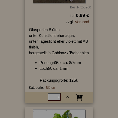
Best.Nr.:50260
0.99 €
für
zzgl.
Versand
Glasperlen Blüten
unter Kunstlicht eher aqua,
unter Tageslicht eher violett mit AB
finish,
hergestellt in Gablonz / Tschechien
Perlengröße: ca. 8/7mm
LochØ: ca. 1mm
Packungsgröße: 12St.
Kategorie:
Blüten