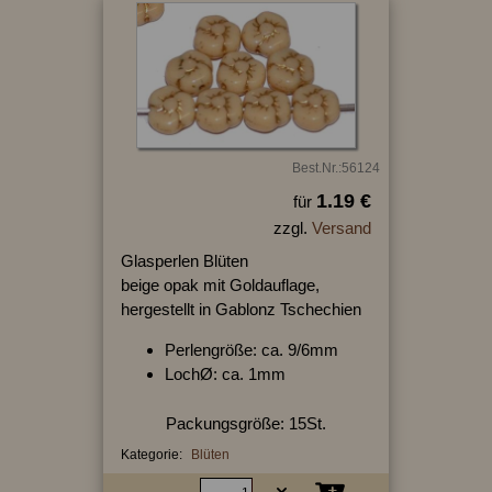
Best.Nr.:56124
1.19 €
für
zzgl.
Versand
Glasperlen Blüten
beige opak mit Goldauflage,
hergestellt in Gablonz Tschechien
Perlengröße: ca. 9/6mm
LochØ: ca. 1mm
Packungsgröße: 15St.
Kategorie:
Blüten