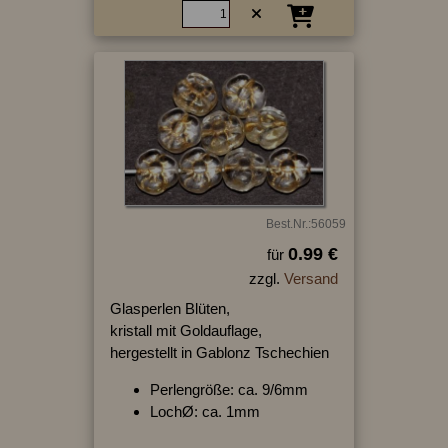
Best.Nr.:56059
0.99 €
für
zzgl.
Versand
Glasperlen Blüten,
kristall mit Goldauflage,
hergestellt in Gablonz Tschechien
Perlengröße: ca. 9/6mm
LochØ: ca. 1mm