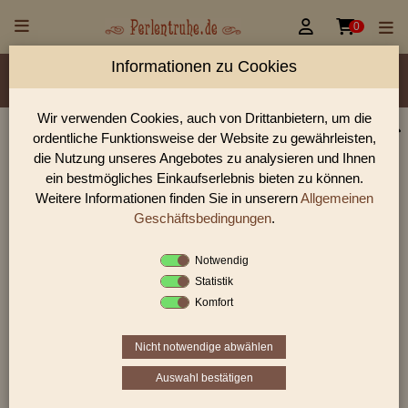


0
Informationen zu Cookies
Material/Glassorte
Sorte/Form
Farbe
Veredelung
Größen
Lochdurchmesser
Wir verwenden Cookies, auch von Drittanbietern, um die
ordentliche Funktionsweise der Website zu gewährleisten,
Perlen Shop für gedrückte Perlen Blüten & Blätter
die Nutzung unseres Angebotes zu analysieren und Ihnen
In unserem Perlen Shop finden sie zahlreich gedrückte Perlen
ein bestmögliches Einkaufserlebnis bieten zu können.
Blüten & Blätter und viele weiter Glasperlen.
Weitere Informationen finden Sie in unserern
Allgemeinen
Geschäftsbedingungen
.
Notwendig
Sie befinden sich in folgender Kategorie:
Statistik
gedrückte Perlen
|
Blüten & Blätter
|
Blüten
Komfort
Nicht notwendige abwählen
1
2
3
›
»
Auswahl bestätigen