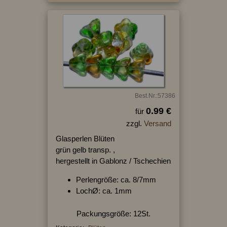
Best.Nr.:57386
0.99 €
für
zzgl.
Versand
Glasperlen Blüten
grün gelb transp. ,
hergestellt in Gablonz / Tschechien
Perlengröße: ca. 8/7mm
LochØ: ca. 1mm
Packungsgröße: 12St.