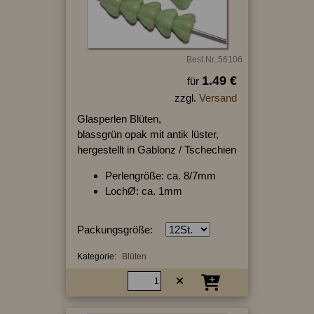
Best.Nr.:56106
1.49 €
für
zzgl.
Versand
Glasperlen Blüten,
blassgrün opak mit antik lüster,
hergestellt in Gablonz / Tschechien
Perlengröße: ca. 8/7mm
LochØ: ca. 1mm
Packungsgröße:
Kategorie:
Blüten