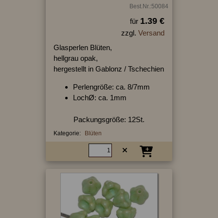
Best.Nr.:50084
1.39 €
für
zzgl.
Versand
Glasperlen Blüten,
hellgrau opak,
hergestellt in Gablonz / Tschechien
Perlengröße: ca. 8/7mm
LochØ: ca. 1mm
Packungsgröße: 12St.
Kategorie:
Blüten