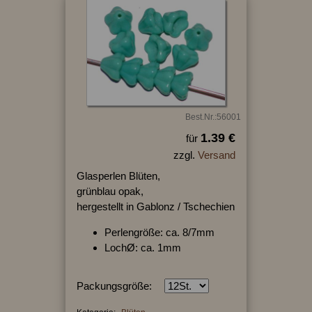
Best.Nr.:56001
1.39 €
für
zzgl.
Versand
Glasperlen Blüten,
grünblau opak,
hergestellt in Gablonz / Tschechien
Perlengröße: ca. 8/7mm
LochØ: ca. 1mm
Packungsgröße: