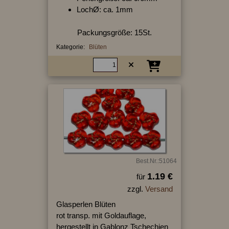
LochØ: ca. 1mm
Packungsgröße: 15St.
Kategorie:
Blüten
Best.Nr.:51064
1.19 €
für
zzgl.
Versand
Glasperlen Blüten
rot transp. mit Goldauflage,
hergestellt in Gablonz Tschechien