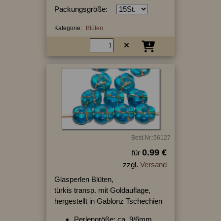
Packungsgröße:
Kategorie:
Blüten
Best.Nr.:56127
0.99 €
für
zzgl.
Versand
Glasperlen Blüten,
türkis transp. mit Goldauflage,
hergestellt in Gablonz Tschechien
Perlengröße: ca. 9/6mm