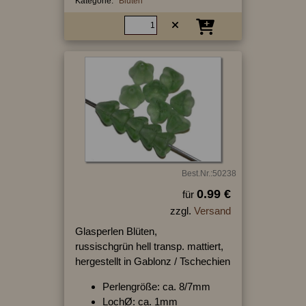
Kategorie:
Blüten
Best.Nr.:50238
0.99 €
für
zzgl.
Versand
Glasperlen Blüten,
russischgrün hell transp. mattiert,
hergestellt in Gablonz / Tschechien
Perlengröße: ca. 8/7mm
LochØ: ca. 1mm