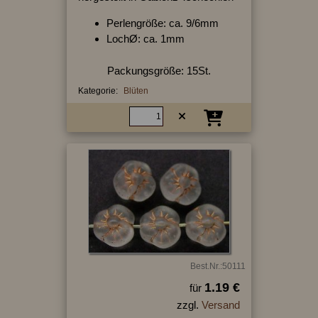
Perlengröße: ca. 9/6mm
LochØ: ca. 1mm
Packungsgröße: 15St.
Kategorie:
Blüten
Best.Nr.:50111
1.19 €
für
zzgl.
Versand