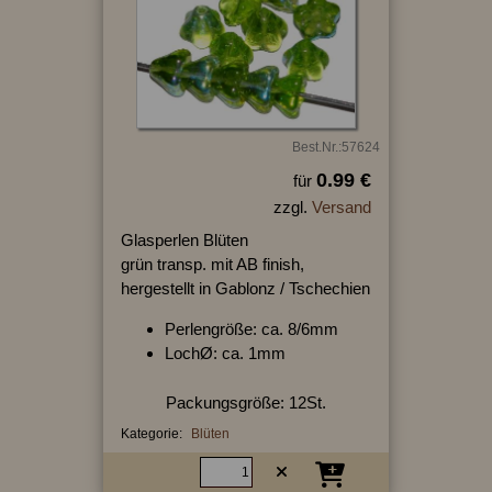
Best.Nr.:57624
0.99 €
für
zzgl.
Versand
Glasperlen Blüten
grün transp. mit AB finish,
hergestellt in Gablonz / Tschechien
Perlengröße: ca. 8/6mm
LochØ: ca. 1mm
Packungsgröße: 12St.
Kategorie:
Blüten