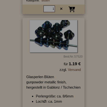
Kategorie:
Blüten
Best.Nr.:57520
1.19 €
für
zzgl.
Versand
Glasperlen Blüten
gunpowder metallic finish,
hergestellt in Gablonz / Tschechien
Perlengröße: ca. 8/6mm
LochØ: ca. 1mm