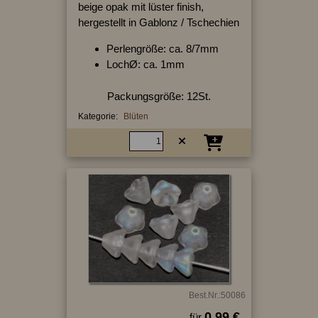
beige opak mit lüster finish,
hergestellt in Gablonz / Tschechien
Perlengröße: ca. 8/7mm
LochØ: ca. 1mm
Packungsgröße: 12St.
Kategorie:
Blüten
Best.Nr.:50086
0.99 €
für