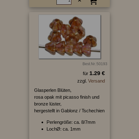
Best.Nr.:50193
1.29 €
für
zzgl.
Versand
Glasperlen Blüten,
rosa opak mit picasso finish und
bronze lüster,
hergestellt in Gablonz / Tschechien
Perlengröße: ca. 8/7mm
LochØ: ca. 1mm