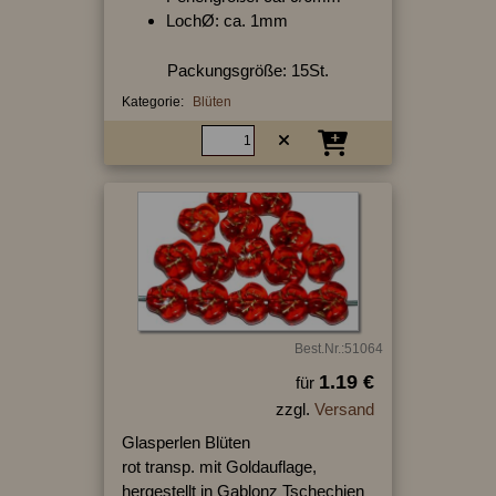
LochØ: ca. 1mm
Packungsgröße: 15St.
Kategorie:
Blüten
Best.Nr.:51064
1.19 €
für
zzgl.
Versand
Glasperlen Blüten
rot transp. mit Goldauflage,
hergestellt in Gablonz Tschechien