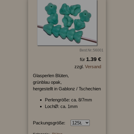
Best.Nr.:56001
1.39 €
für
zzgl.
Versand
Glasperlen Blüten,
grünblau opak,
hergestellt in Gablonz / Tschechien
Perlengröße: ca. 8/7mm
LochØ: ca. 1mm
Packungsgröße: