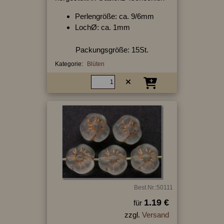
Perlengröße: ca. 9/6mm
LochØ: ca. 1mm
Packungsgröße: 15St.
Kategorie:
Blüten
Best.Nr.:50111
1.19 €
für
zzgl.
Versand