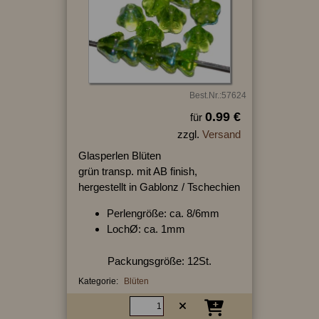
Best.Nr.:57624
0.99 €
für
zzgl.
Versand
Glasperlen Blüten
grün transp. mit AB finish,
hergestellt in Gablonz / Tschechien
Perlengröße: ca. 8/6mm
LochØ: ca. 1mm
Packungsgröße: 12St.
Kategorie:
Blüten