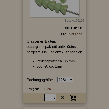
Best.Nr.:56106
1.49 €
für
zzgl.
Versand
Glasperlen Blüten,
blassgrün opak mit antik lüster,
hergestellt in Gablonz / Tschechien
Perlengröße: ca. 8/7mm
LochØ: ca. 1mm
Packungsgröße:
Kategorie:
Blüten