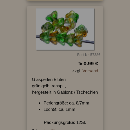
Best.Nr.:57386
0.99 €
für
zzgl.
Versand
Glasperlen Blüten
grün gelb transp. ,
hergestellt in Gablonz / Tschechien
Perlengröße: ca. 8/7mm
LochØ: ca. 1mm
Packungsgröße: 12St.