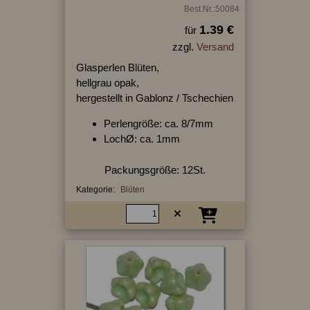
Best.Nr.:50084
1.39 €
für
zzgl.
Versand
Glasperlen Blüten,
hellgrau opak,
hergestellt in Gablonz / Tschechien
Perlengröße: ca. 8/7mm
LochØ: ca. 1mm
Packungsgröße: 12St.
Kategorie:
Blüten