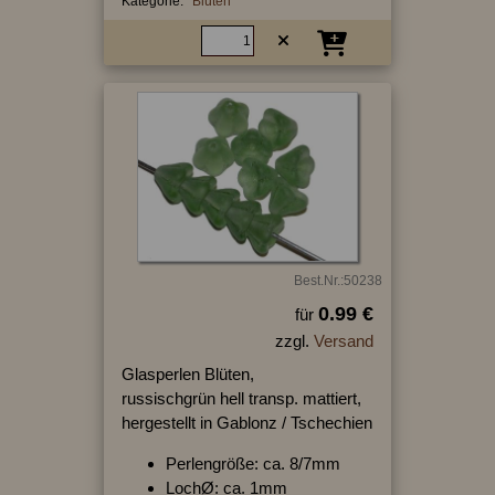
Kategorie:
Blüten
Best.Nr.:50238
0.99 €
für
zzgl.
Versand
Glasperlen Blüten,
russischgrün hell transp. mattiert,
hergestellt in Gablonz / Tschechien
Perlengröße: ca. 8/7mm
LochØ: ca. 1mm