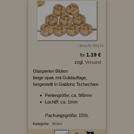
Best.Nr.:56124
1.19 €
für
zzgl.
Versand
Glasperlen Blüten
beige opak mit Goldauflage,
hergestellt in Gablonz Tschechien
Perlengröße: ca. 9/6mm
LochØ: ca. 1mm
Packungsgröße: 15St.
Kategorie:
Blüten