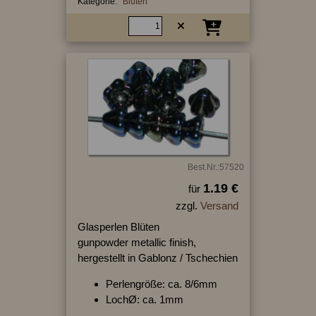
Kategorie:
Blüten
Best.Nr.:57520
1.19 €
für
zzgl.
Versand
Glasperlen Blüten
gunpowder metallic finish,
hergestellt in Gablonz / Tschechien
Perlengröße: ca. 8/6mm
LochØ: ca. 1mm