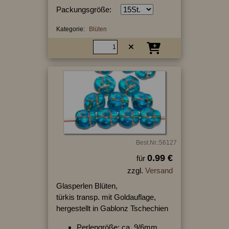
Packungsgröße:
Kategorie:
Blüten
Best.Nr.:56127
0.99 €
für
zzgl.
Versand
Glasperlen Blüten,
türkis transp. mit Goldauflage,
hergestellt in Gablonz Tschechien
Perlengröße: ca. 9/6mm