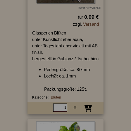
Best.Nr.:50260
0.99 €
für
zzgl.
Versand
Glasperlen Blüten
unter Kunstlicht eher aqua,
unter Tageslicht eher violett mit AB
finish,
hergestellt in Gablonz / Tschechien
Perlengröße: ca. 8/7mm
LochØ: ca. 1mm
Packungsgröße: 12St.
Kategorie:
Blüten