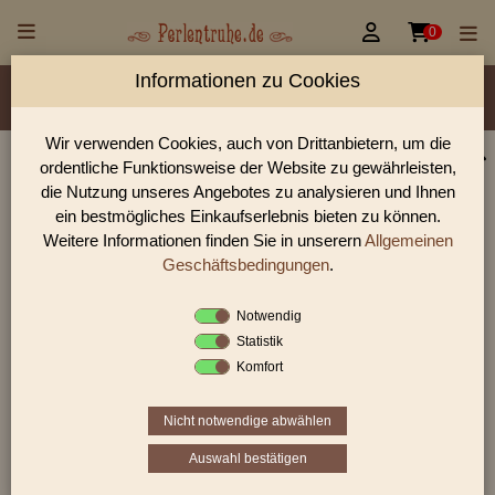


0
Informationen zu Cookies
Material/Glassorte
Sorte/Form
Farbe
Veredelung
Größen
Lochdurchmesser
Wir verwenden Cookies, auch von Drittanbietern, um die
ordentliche Funktionsweise der Website zu gewährleisten,
Perlen Shop für gedrückte Perlen Blüten & Blätter
die Nutzung unseres Angebotes zu analysieren und Ihnen
In unserem Perlen Shop finden sie zahlreich gedrückte Perlen
ein bestmögliches Einkaufserlebnis bieten zu können.
Blüten & Blätter und viele weiter Glasperlen.
Weitere Informationen finden Sie in unserern
Allgemeinen
Geschäftsbedingungen
.
Notwendig
Sie befinden sich in folgender Kategorie:
Statistik
gedrückte Perlen
|
Blüten & Blätter
|
Blüten
Komfort
Nicht notwendige abwählen
1
2
3
›
»
Auswahl bestätigen