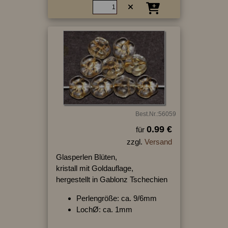
Best.Nr.:56059
0.99 €
für
zzgl.
Versand
Glasperlen Blüten,
kristall mit Goldauflage,
hergestellt in Gablonz Tschechien
Perlengröße: ca. 9/6mm
LochØ: ca. 1mm