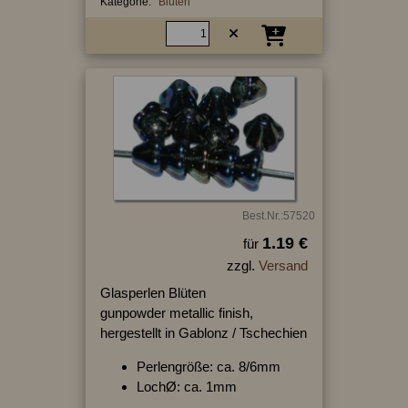
Kategorie:
Blüten
Best.Nr.:57520
1.19 €
für
zzgl.
Versand
Glasperlen Blüten
gunpowder metallic finish,
hergestellt in Gablonz / Tschechien
Perlengröße: ca. 8/6mm
LochØ: ca. 1mm