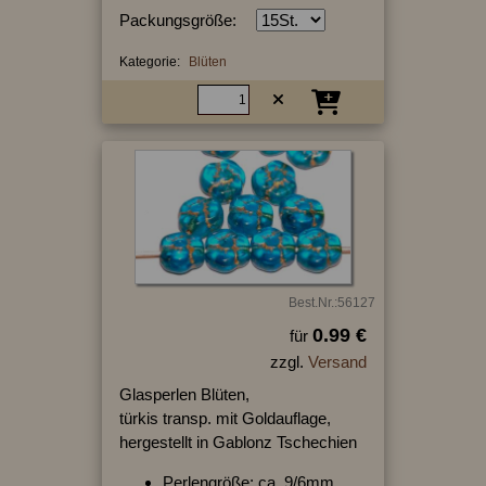
Packungsgröße:
Kategorie:
Blüten
Best.Nr.:56127
0.99 €
für
zzgl.
Versand
Glasperlen Blüten,
türkis transp. mit Goldauflage,
hergestellt in Gablonz Tschechien
Perlengröße: ca. 9/6mm