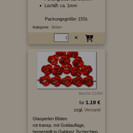
LochØ: ca. 1mm
Packungsgröße: 15St.
Kategorie:
Blüten
Best.Nr.:51064
1.19 €
für
zzgl.
Versand
Glasperlen Blüten
rot transp. mit Goldauflage,
hergestellt in Gablonz Tschechien