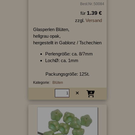
Best.Nr.:50084
1.39 €
für
zzgl.
Versand
Glasperlen Blüten,
hellgrau opak,
hergestellt in Gablonz / Tschechien
Perlengröße: ca. 8/7mm
LochØ: ca. 1mm
Packungsgröße: 12St.
Kategorie:
Blüten