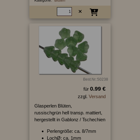
Kategorie:
Blüten
Best.Nr.:50238
0.99 €
für
zzgl.
Versand
Glasperlen Blüten,
russischgrün hell transp. mattiert,
hergestellt in Gablonz / Tschechien
Perlengröße: ca. 8/7mm
LochØ: ca. 1mm