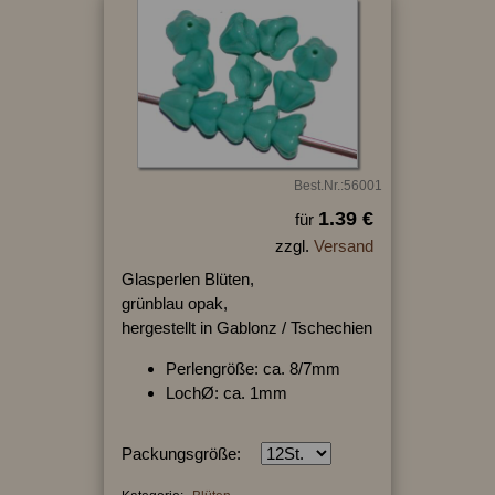
Best.Nr.:56001
1.39 €
für
zzgl.
Versand
Glasperlen Blüten,
grünblau opak,
hergestellt in Gablonz / Tschechien
Perlengröße: ca. 8/7mm
LochØ: ca. 1mm
Packungsgröße: