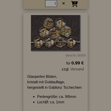
Best.Nr.:56059
0.99 €
für
zzgl.
Versand
Glasperlen Blüten,
kristall mit Goldauflage,
hergestellt in Gablonz Tschechien
Perlengröße: ca. 9/6mm
LochØ: ca. 1mm