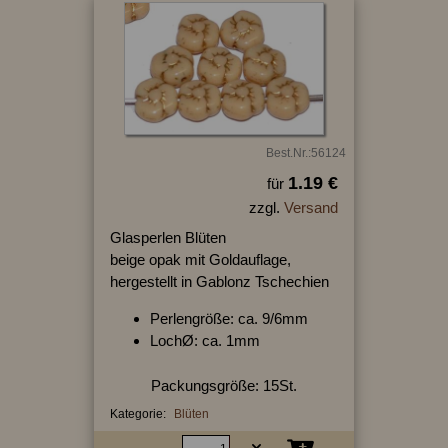
Best.Nr.:56124
1.19 €
für
zzgl.
Versand
Glasperlen Blüten
beige opak mit Goldauflage,
hergestellt in Gablonz Tschechien
Perlengröße: ca. 9/6mm
LochØ: ca. 1mm
Packungsgröße: 15St.
Kategorie:
Blüten