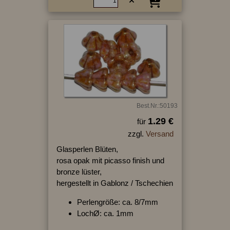
Best.Nr.:50193
1.29 €
für
zzgl.
Versand
Glasperlen Blüten,
rosa opak mit picasso finish und
bronze lüster,
hergestellt in Gablonz / Tschechien
Perlengröße: ca. 8/7mm
LochØ: ca. 1mm