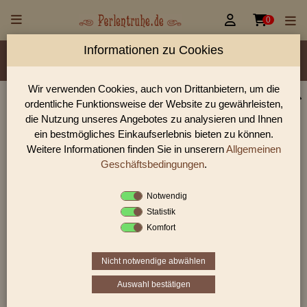


0
Informationen zu Cookies
Material/Glassorte
Sorte/Form
Farbe
Veredelung
Größen
Lochdurchmesser
Wir verwenden Cookies, auch von Drittanbietern, um die
ordentliche Funktionsweise der Website zu gewährleisten,
Perlen Shop für gedrückte Perlen Blüten & Blätter
die Nutzung unseres Angebotes zu analysieren und Ihnen
In unserem Perlen Shop finden sie zahlreich gedrückte Perlen
ein bestmögliches Einkaufserlebnis bieten zu können.
Blüten & Blätter und viele weiter Glasperlen.
Weitere Informationen finden Sie in unserern
Allgemeinen
Geschäftsbedingungen
.
Notwendig
Sie befinden sich in folgender Kategorie:
Statistik
gedrückte Perlen
|
Blüten & Blätter
|
Blüten
Komfort
Nicht notwendige abwählen
1
2
3
›
»
Auswahl bestätigen