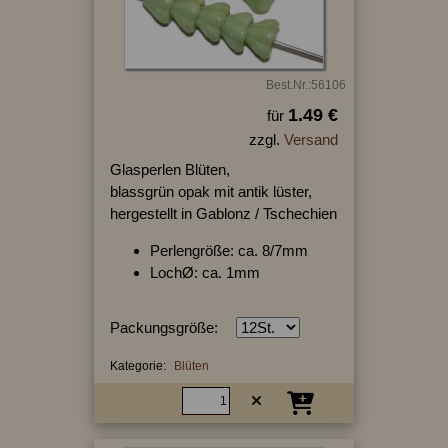
Best.Nr.:56106
1.49 €
für
zzgl.
Versand
Glasperlen Blüten,
blassgrün opak mit antik lüster,
hergestellt in Gablonz / Tschechien
Perlengröße: ca. 8/7mm
LochØ: ca. 1mm
Packungsgröße:
Kategorie:
Blüten