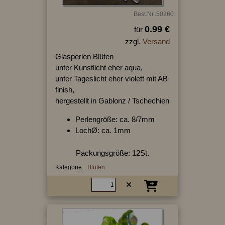
Best.Nr.:50260
0.99 €
für
zzgl.
Versand
Glasperlen Blüten
unter Kunstlicht eher aqua,
unter Tageslicht eher violett mit AB
finish,
hergestellt in Gablonz / Tschechien
Perlengröße: ca. 8/7mm
LochØ: ca. 1mm
Packungsgröße: 12St.
Kategorie:
Blüten