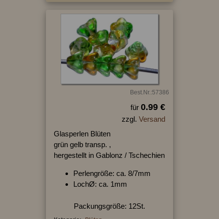
Best.Nr.:57386
0.99 €
für
zzgl.
Versand
Glasperlen Blüten
grün gelb transp. ,
hergestellt in Gablonz / Tschechien
Perlengröße: ca. 8/7mm
LochØ: ca. 1mm
Packungsgröße: 12St.