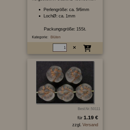
Perlengröße: ca. 9/6mm
LochØ: ca. 1mm
Packungsgröße: 15St.
Kategorie:
Blüten
Best.Nr.:50111
1.19 €
für
zzgl.
Versand