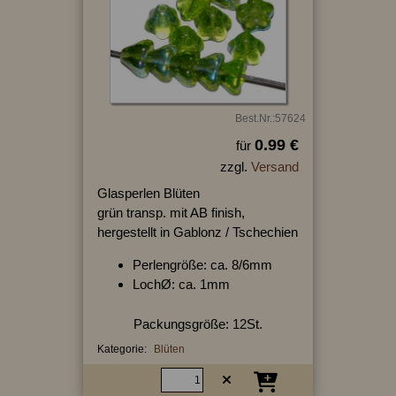
Best.Nr.:57624
0.99 €
für
zzgl.
Versand
Glasperlen Blüten
grün transp. mit AB finish,
hergestellt in Gablonz / Tschechien
Perlengröße: ca. 8/6mm
LochØ: ca. 1mm
Packungsgröße: 12St.
Kategorie:
Blüten