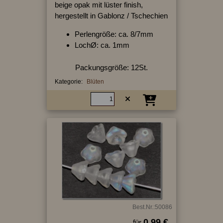
beige opak mit lüster finish,
hergestellt in Gablonz / Tschechien
Perlengröße: ca. 8/7mm
LochØ: ca. 1mm
Packungsgröße: 12St.
Kategorie:
Blüten
Best.Nr.:50086
0.99 €
für