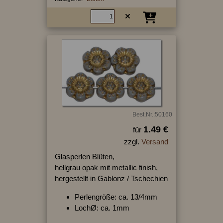
Best.Nr.:50160
1.49 €
für
zzgl.
Versand
Glasperlen Blüten,
hellgrau opak mit metallic finish,
hergestellt in Gablonz / Tschechien
Perlengröße: ca. 13/4mm
LochØ: ca. 1mm