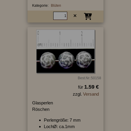
Kategorie:
Blüten
Best.Nr.:50158
1.59 €
für
zzgl.
Versand
Glasperlen
Röschen
Perlengröße: 7 mm
LochØ: ca.1mm