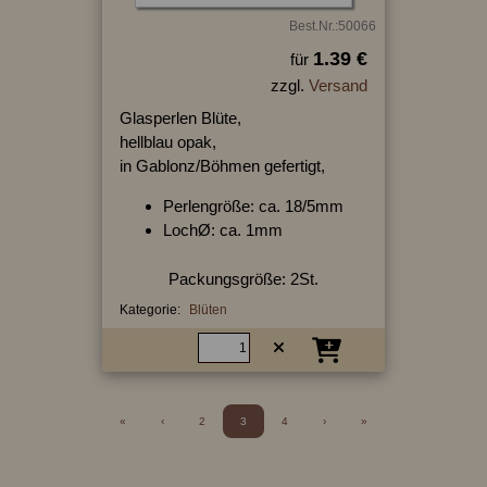
Best.Nr.:50066
1.39 €
für
zzgl.
Versand
Glasperlen Blüte,
hellblau opak,
in Gablonz/Böhmen gefertigt,
Perlengröße: ca. 18/5mm
LochØ: ca. 1mm
Packungsgröße: 2St.
Kategorie:
Blüten
«
‹
2
3
4
›
»