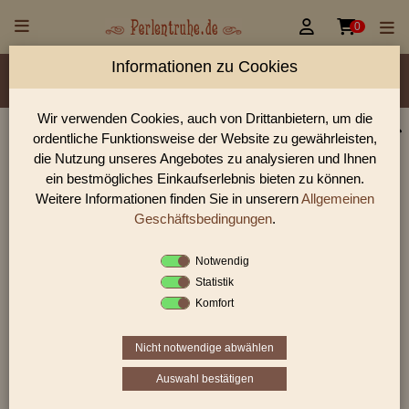


0
Informationen zu Cookies
Material/Glassorte
Sorte/Form
Farbe
Veredelung
Größen
Lochdurchmesser
Wir verwenden Cookies, auch von Drittanbietern, um die
ordentliche Funktionsweise der Website zu gewährleisten,
Perlen Shop für gedrückte Perlen Blüten & Blätter
die Nutzung unseres Angebotes zu analysieren und Ihnen
In unserem Perlen Shop finden sie zahlreich gedrückte Perlen
ein bestmögliches Einkaufserlebnis bieten zu können.
Blüten & Blätter und viele weiter Glasperlen.
Weitere Informationen finden Sie in unserern
Allgemeinen
Geschäftsbedingungen
.
Notwendig
Sie befinden sich in folgender Kategorie:
Statistik
gedrückte Perlen
|
Blüten & Blätter
|
Blüten
Komfort
Nicht notwendige abwählen
«
‹
2
3
4
›
»
Auswahl bestätigen