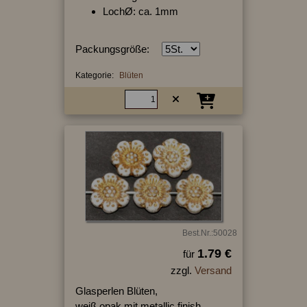
LochØ: ca. 1mm
Packungsgröße:
Kategorie:
Blüten
Best.Nr.:50028
1.79 €
für
zzgl.
Versand
Glasperlen Blüten,
weiß opak mit metallic finish,