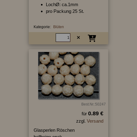
LochØ: ca.1mm
pro Packung 25 St.
Kategorie:
Blüten
Best.Nr.:50247
0.89 €
für
zzgl.
Versand
Glasperlen Röschen
hellbeige opak,