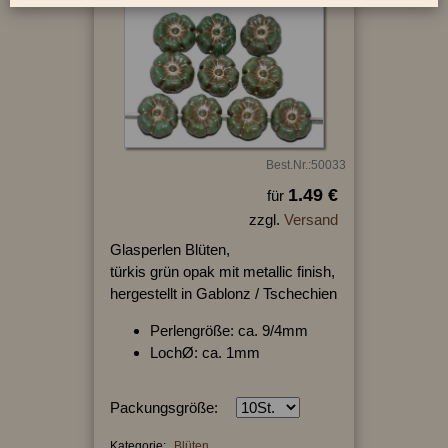
Best.Nr.:50033
1.49 €
für
zzgl.
Versand
Glasperlen Blüten,
türkis grün opak mit metallic finish,
hergestellt in Gablonz / Tschechien
Perlengröße: ca. 9/4mm
LochØ: ca. 1mm
Packungsgröße:
Kategorie:
Blüten