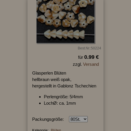
Best.Nr.:50224
0.99 €
für
zzgl.
Versand
Glasperlen Blüten
hellbraun weiß opak,
hergestellt in Gablonz Tschechien
Perlengröße: 5/4mm
LochØ: ca. 1mm
Packungsgröße:
Kategorie:
Blüten