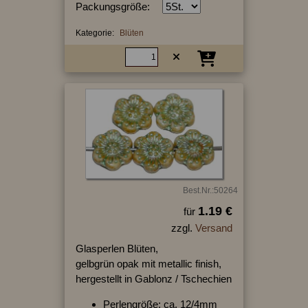
Packungsgröße:
Kategorie:
Blüten
Best.Nr.:50264
1.19 €
für
zzgl.
Versand
Glasperlen Blüten,
gelbgrün opak mit metallic finish,
hergestellt in Gablonz / Tschechien
Perlengröße: ca. 12/4mm