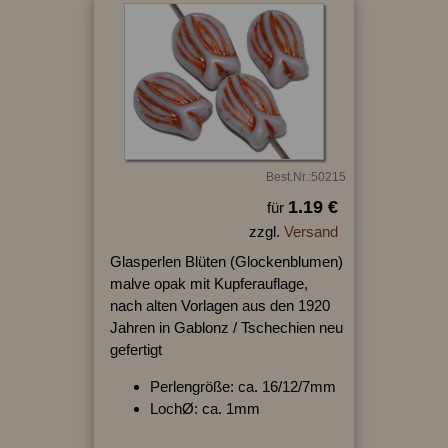
Best.Nr.:50215
1.19 €
für
zzgl.
Versand
Glasperlen Blüten (Glockenblumen)
malve opak mit Kupferauflage,
nach alten Vorlagen aus den 1920
Jahren in Gablonz / Tschechien neu
gefertigt
Perlengröße: ca. 16/12/7mm
LochØ: ca. 1mm