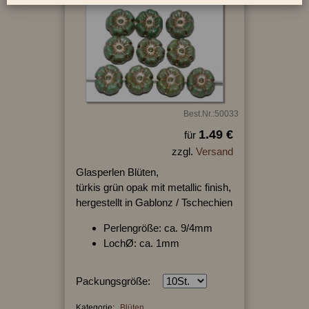
Best.Nr.:50033
1.49 €
für
zzgl.
Versand
Glasperlen Blüten,
türkis grün opak mit metallic finish,
hergestellt in Gablonz / Tschechien
Perlengröße: ca. 9/4mm
LochØ: ca. 1mm
Packungsgröße:
Kategorie:
Blüten