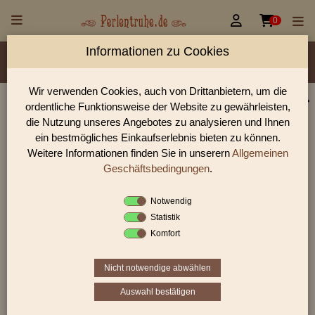


0
Informationen zu Cookies
Material/Glassorte
Sorte/Form
Farbe
Veredelung
Größen
Lochdurchmesser
Wir verwenden Cookies, auch von Drittanbietern, um die
ordentliche Funktionsweise der Website zu gewährleisten,
Perlen Shop für gedrückte Perlen Blüten & Blätter
die Nutzung unseres Angebotes zu analysieren und Ihnen
In unserem Perlen Shop finden sie zahlreich gedrückte Perlen
ein bestmögliches Einkaufserlebnis bieten zu können.
Blüten & Blätter und viele weiter Glasperlen.
Weitere Informationen finden Sie in unserern
Allgemeinen
Geschäftsbedingungen
.
Notwendig
Sie befinden sich in folgender Kategorie:
Statistik
gedrückte Perlen
|
Blüten & Blätter
|
Blüten
Komfort
Nicht notwendige abwählen
«
‹
2
3
4
›
»
Auswahl bestätigen