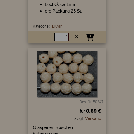
LochØ: ca.1mm
pro Packung 25 St.
Kategorie:
Blüten
Best.Nr.:50247
0.89 €
für
zzgl.
Versand
Glasperlen Röschen
hellbeige opak,