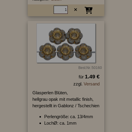
Best.Nr.:50160
1.49 €
für
zzgl.
Versand
Glasperlen Blüten,
hellgrau opak mit metallic finish,
hergestellt in Gablonz / Tschechien
Perlengröße: ca. 13/4mm
LochØ: ca. 1mm