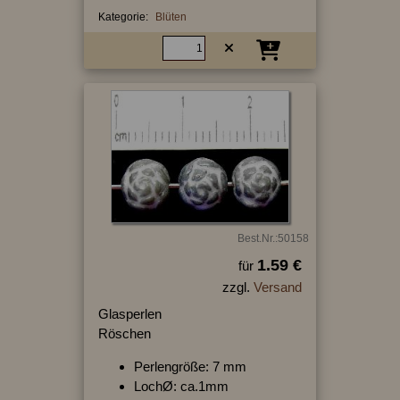
Kategorie:
Blüten
Best.Nr.:50158
1.59 €
für
zzgl.
Versand
Glasperlen
Röschen
Perlengröße: 7 mm
LochØ: ca.1mm