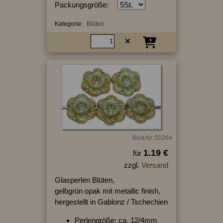
Packungsgröße:
Kategorie:
Blüten
Best.Nr.:50264
1.19 €
für
zzgl.
Versand
Glasperlen Blüten,
gelbgrün opak mit metallic finish,
hergestellt in Gablonz / Tschechien
Perlengröße: ca. 12/4mm