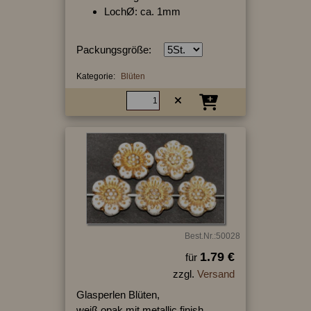
LochØ: ca. 1mm
Packungsgröße:
Kategorie:
Blüten
Best.Nr.:50028
1.79 €
für
zzgl.
Versand
Glasperlen Blüten,
weiß opak mit metallic finish,