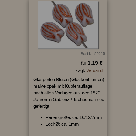
Best.Nr.:50215
1.19 €
für
zzgl.
Versand
Glasperlen Blüten (Glockenblumen)
malve opak mit Kupferauflage,
nach alten Vorlagen aus den 1920
Jahren in Gablonz / Tschechien neu
gefertigt
Perlengröße: ca. 16/12/7mm
LochØ: ca. 1mm