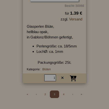
Best.Nr.:50066
1.39 €
für
zzgl.
Versand
Glasperlen Blüte,
hellblau opak,
in Gablonz/Böhmen gefertigt,
Perlengröße: ca. 18/5mm
LochØ: ca. 1mm
Packungsgröße: 2St.
Kategorie:
Blüten
«
‹
2
3
4
›
»