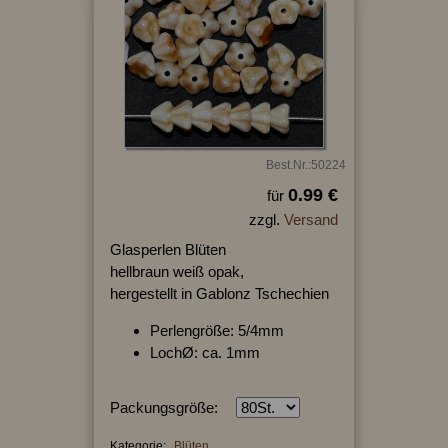
Best.Nr.:50224
0.99 €
für
zzgl.
Versand
Glasperlen Blüten
hellbraun weiß opak,
hergestellt in Gablonz Tschechien
Perlengröße: 5/4mm
LochØ: ca. 1mm
Packungsgröße:
Kategorie:
Blüten