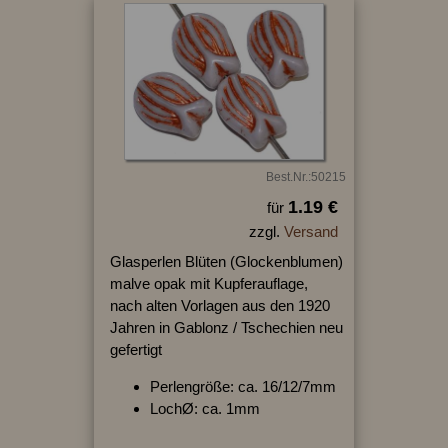
Best.Nr.:50215
1.19 €
für
zzgl.
Versand
Glasperlen Blüten (Glockenblumen)
malve opak mit Kupferauflage,
nach alten Vorlagen aus den 1920
Jahren in Gablonz / Tschechien neu
gefertigt
Perlengröße: ca. 16/12/7mm
LochØ: ca. 1mm