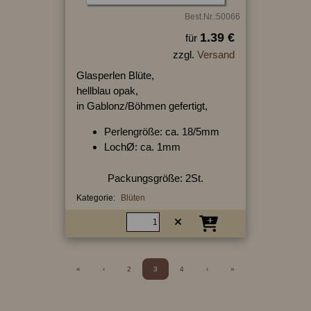
Best.Nr.:50066
1.39 €
für
zzgl.
Versand
Glasperlen Blüte,
hellblau opak,
in Gablonz/Böhmen gefertigt,
Perlengröße: ca. 18/5mm
LochØ: ca. 1mm
Packungsgröße: 2St.
Kategorie:
Blüten
«
‹
2
3
4
›
»