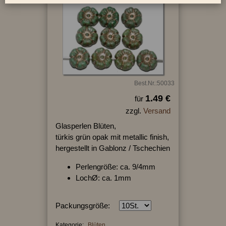
Best.Nr.:50033
1.49 €
für
zzgl.
Versand
Glasperlen Blüten,
türkis grün opak mit metallic finish,
hergestellt in Gablonz / Tschechien
Perlengröße: ca. 9/4mm
LochØ: ca. 1mm
Packungsgröße:
Kategorie:
Blüten