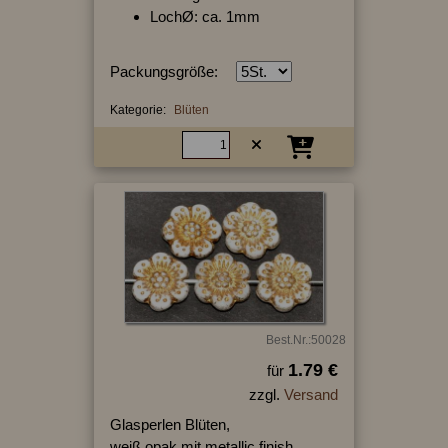
LochØ: ca. 1mm
Packungsgröße:
Kategorie:
Blüten
Best.Nr.:50028
1.79 €
für
zzgl.
Versand
Glasperlen Blüten,
weiß opak mit metallic finish,