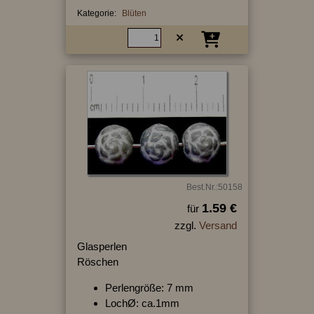
Kategorie:
Blüten
Best.Nr.:50158
1.59 €
für
zzgl.
Versand
Glasperlen
Röschen
Perlengröße: 7 mm
LochØ: ca.1mm