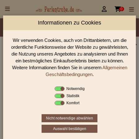


0
Informationen zu Cookies
Material/Glassorte
Sorte/Form
Farbe
Veredelung
Größen
Lochdurchmesser
Wir verwenden Cookies, auch von Drittanbietern, um die
ordentliche Funktionsweise der Website zu gewährleisten,
Perlen Shop für gedrückte Perlen Blüten & Blätter
die Nutzung unseres Angebotes zu analysieren und Ihnen
In unserem Perlen Shop finden sie zahlreich gedrückte Perlen
ein bestmögliches Einkaufserlebnis bieten zu können.
Blüten & Blätter und viele weiter Glasperlen.
Weitere Informationen finden Sie in unserern
Allgemeinen
Geschäftsbedingungen
.
Notwendig
Sie befinden sich in folgender Kategorie:
Statistik
gedrückte Perlen
|
Blüten & Blätter
|
Blüten
Komfort
Nicht notwendige abwählen
«
‹
2
3
4
›
»
Auswahl bestätigen