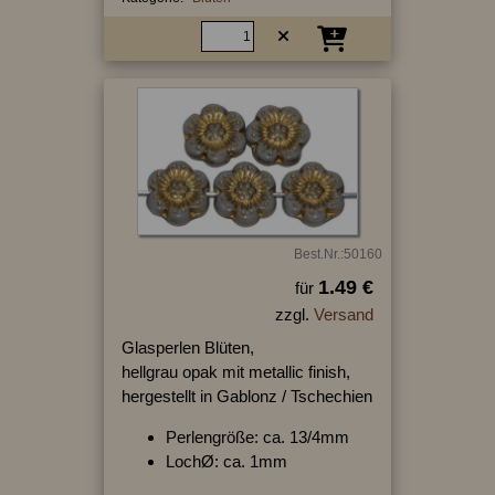
Best.Nr.:50160
1.49 €
für
zzgl.
Versand
Glasperlen Blüten,
hellgrau opak mit metallic finish,
hergestellt in Gablonz / Tschechien
Perlengröße: ca. 13/4mm
LochØ: ca. 1mm