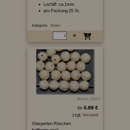
LochØ: ca.1mm
pro Packung 25 St.
Kategorie:
Blüten
Best.Nr.:50247
0.89 €
für
zzgl.
Versand
Glasperlen Röschen
hellbeige opak,