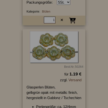
Packungsgröße:
Kategorie:
Blüten
Best.Nr.:50264
1.19 €
für
zzgl.
Versand
Glasperlen Blüten,
gelbgrün opak mit metallic finish,
hergestellt in Gablonz / Tschechien
Perlengröße: ca. 12/4mm