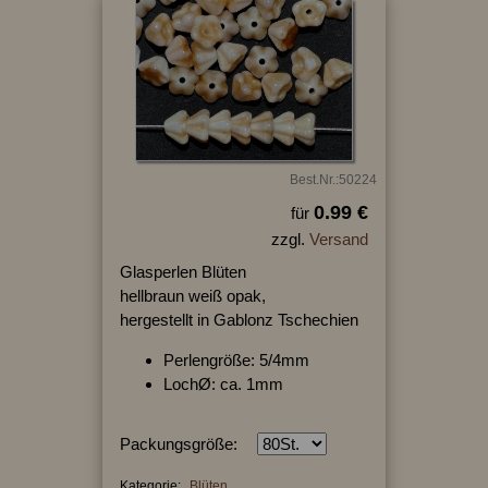
Best.Nr.:50224
0.99 €
für
zzgl.
Versand
Glasperlen Blüten
hellbraun weiß opak,
hergestellt in Gablonz Tschechien
Perlengröße: 5/4mm
LochØ: ca. 1mm
Packungsgröße:
Kategorie:
Blüten