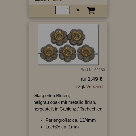
Best.Nr.:50160
1.49 €
für
zzgl.
Versand
Glasperlen Blüten,
hellgrau opak mit metallic finish,
hergestellt in Gablonz / Tschechien
Perlengröße: ca. 13/4mm
LochØ: ca. 1mm