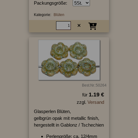
Packungsgröße:
Kategorie:
Blüten
Best.Nr.:50264
1.19 €
für
zzgl.
Versand
Glasperlen Blüten,
gelbgrün opak mit metallic finish,
hergestellt in Gablonz / Tschechien
Perlengröße: ca. 12/4mm