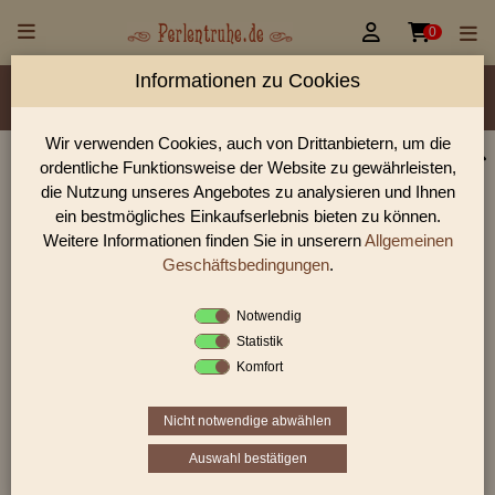


0
Informationen zu Cookies
Material/Glassorte
Sorte/Form
Farbe
Veredelung
Größen
Lochdurchmesser
Wir verwenden Cookies, auch von Drittanbietern, um die
ordentliche Funktionsweise der Website zu gewährleisten,
Perlen Shop für gedrückte Perlen Blüten & Blätter
die Nutzung unseres Angebotes zu analysieren und Ihnen
In unserem Perlen Shop finden sie zahlreich gedrückte Perlen
ein bestmögliches Einkaufserlebnis bieten zu können.
Blüten & Blätter und viele weiter Glasperlen.
Weitere Informationen finden Sie in unserern
Allgemeinen
Geschäftsbedingungen
.
Notwendig
Sie befinden sich in folgender Kategorie:
Statistik
gedrückte Perlen
|
Blüten & Blätter
|
Blüten
Komfort
Nicht notwendige abwählen
«
‹
2
3
4
›
»
Auswahl bestätigen