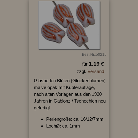
Best.Nr.:50215
1.19 €
für
zzgl.
Versand
Glasperlen Blüten (Glockenblumen)
malve opak mit Kupferauflage,
nach alten Vorlagen aus den 1920
Jahren in Gablonz / Tschechien neu
gefertigt
Perlengröße: ca. 16/12/7mm
LochØ: ca. 1mm