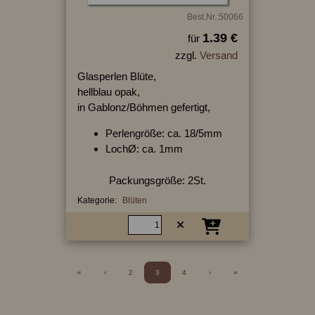
Best.Nr.:50066
1.39 €
für
zzgl.
Versand
Glasperlen Blüte,
hellblau opak,
in Gablonz/Böhmen gefertigt,
Perlengröße: ca. 18/5mm
LochØ: ca. 1mm
Packungsgröße: 2St.
Kategorie:
Blüten
«
‹
2
3
4
›
»