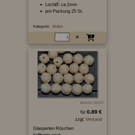
LochØ: ca.1mm
pro Packung 25 St.
Kategorie:
Blüten
Best.Nr.:50247
0.89 €
für
zzgl.
Versand
Glasperlen Röschen
hellbeige opak,