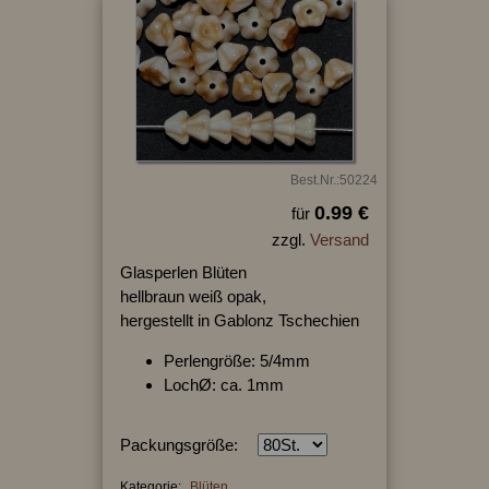
Best.Nr.:50224
0.99 €
für
zzgl.
Versand
Glasperlen Blüten
hellbraun weiß opak,
hergestellt in Gablonz Tschechien
Perlengröße: 5/4mm
LochØ: ca. 1mm
Packungsgröße:
Kategorie:
Blüten