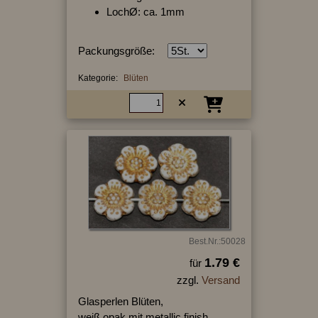
LochØ: ca. 1mm
Packungsgröße:
Kategorie:
Blüten
Best.Nr.:50028
1.79 €
für
zzgl.
Versand
Glasperlen Blüten,
weiß opak mit metallic finish,