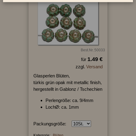
Best.Nr.:50033
1.49 €
für
zzgl.
Versand
Glasperlen Blüten,
türkis grün opak mit metallic finish,
hergestellt in Gablonz / Tschechien
Perlengröße: ca. 9/4mm
LochØ: ca. 1mm
Packungsgröße:
Kategorie:
Blüten