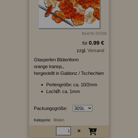
Best.Nr.:50168
0.99 €
für
zzgl.
Versand
Glasperlen Blütenform
orange transp.,
hergestellt in Gablonz / Tschechien
Perlengröße: ca. 10/2mm
LochØ: ca. 1mm
Packungsgröße:
Kategorie:
Blüten