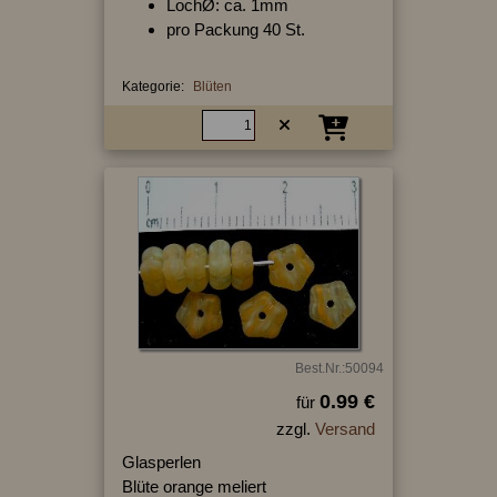
LochØ: ca. 1mm
pro Packung 40 St.
Kategorie:
Blüten
Best.Nr.:50094
0.99 €
für
zzgl.
Versand
Glasperlen
Blüte orange meliert