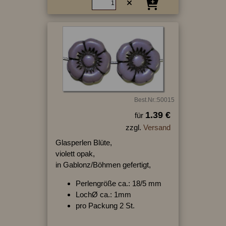
Best.Nr.:50015
1.39 €
für
zzgl.
Versand
Glasperlen Blüte,
violett opak,
in Gablonz/Böhmen gefertigt,
Perlengröße ca.: 18/5 mm
LochØ ca.: 1mm
pro Packung 2 St.