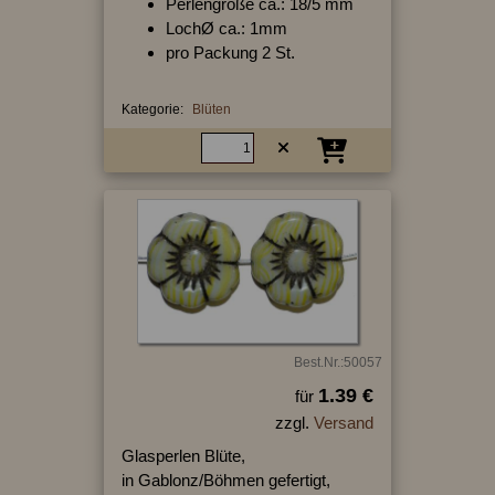
Perlengröße ca.: 18/5 mm
LochØ ca.: 1mm
pro Packung 2 St.
Kategorie:
Blüten
Best.Nr.:50057
1.39 €
für
zzgl.
Versand
Glasperlen Blüte,
in Gablonz/Böhmen gefertigt,