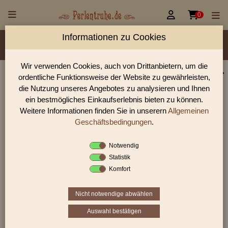


0
Informationen zu Cookies
Material/Glassorte
Sorte/Form
Farbe
Veredelung
Größen
Lochdurchmesser
Wir verwenden Cookies, auch von Drittanbietern, um die
ordentliche Funktionsweise der Website zu gewährleisten,
Perlen Shop für gedrückte Perlen Blüten & Blätter
die Nutzung unseres Angebotes zu analysieren und Ihnen
In unserem Perlen Shop finden sie zahlreich gedrückte Perlen
ein bestmögliches Einkaufserlebnis bieten zu können.
Blüten & Blätter und viele weiter Glasperlen.
Weitere Informationen finden Sie in unserern
Allgemeinen
Geschäftsbedingungen
.
Notwendig
Sie befinden sich in folgender Kategorie:
Statistik
gedrückte Perlen
|
Blüten & Blätter
|
Blüten
Komfort
Nicht notwendige abwählen
«
‹
3
4
5
›
»
Auswahl bestätigen