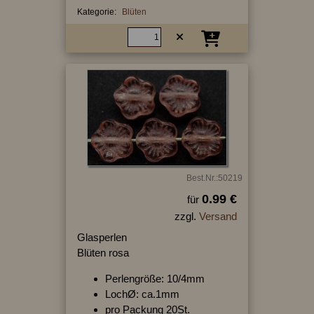
Kategorie:
Blüten
Best.Nr.:50219
0.99 €
für
zzgl.
Versand
Glasperlen
Blüten rosa
Perlengröße: 10/4mm
LochØ: ca.1mm
pro Packung 20St.