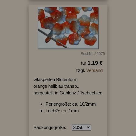
Best.Nr.:50075
1.19 €
für
zzgl.
Versand
Glasperlen Blütenform
orange hellblau transp.,
hergestellt in Gablonz / Tschechien
Perlengröße: ca. 10/2mm
LochØ: ca. 1mm
Packungsgröße: