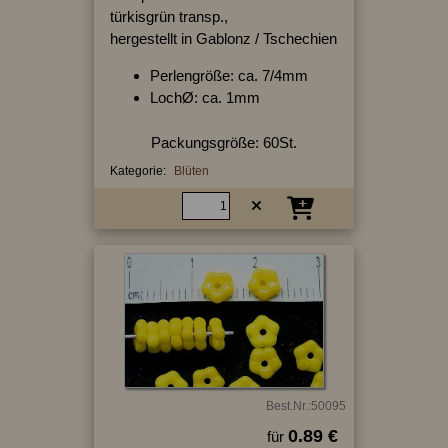
türkisgrün transp.,
hergestellt in Gablonz / Tschechien
Perlengröße: ca. 7/4mm
LochØ: ca. 1mm
Packungsgröße: 60St.
Kategorie:
Blüten
Best.Nr.:50095
0.89 €
für