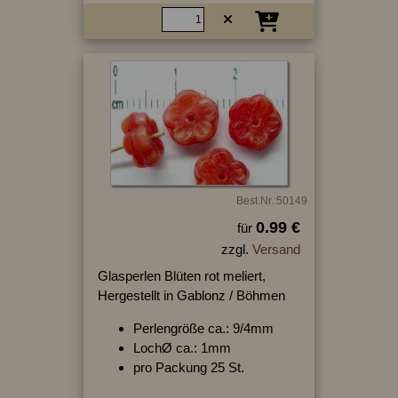
Best.Nr.:50149
0.99 €
für
zzgl.
Versand
Glasperlen Blüten rot meliert,
Hergestellt in Gablonz / Böhmen
Perlengröße ca.: 9/4mm
LochØ ca.: 1mm
pro Packung 25 St.