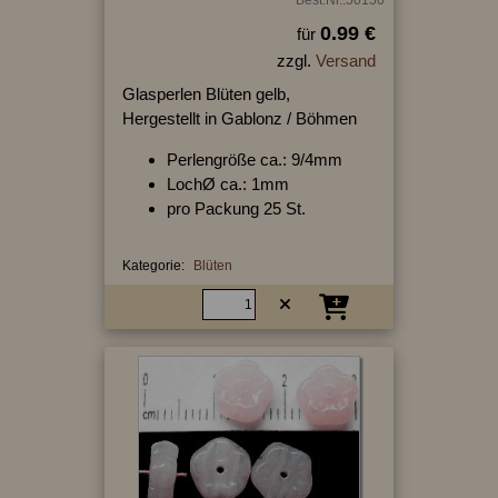
Best.Nr.:50150
0.99 €
für
zzgl.
Versand
Glasperlen Blüten gelb,
Hergestellt in Gablonz / Böhmen
Perlengröße ca.: 9/4mm
LochØ ca.: 1mm
pro Packung 25 St.
Kategorie:
Blüten