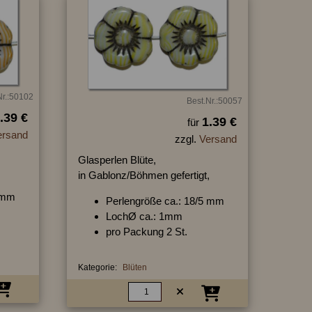
Nr.:50102
Best.Nr.:50057
.39 €
1.39 €
für
ersand
zzgl.
Versand
Glasperlen Blüte,
,
in Gablonz/Böhmen gefertigt,
5 mm
Perlengröße ca.: 18/5 mm
LochØ ca.: 1mm
pro Packung 2 St.
Kategorie:
Blüten