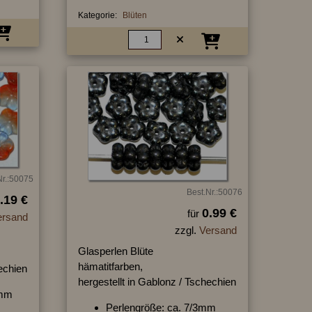
Kategorie:
Blüten
Nr.:50075
Best.Nr.:50076
.19 €
0.99 €
für
ersand
zzgl.
Versand
Glasperlen Blüte
hämatitfarben,
hechien
hergestellt in Gablonz / Tschechien
2mm
Perlengröße: ca. 7/3mm