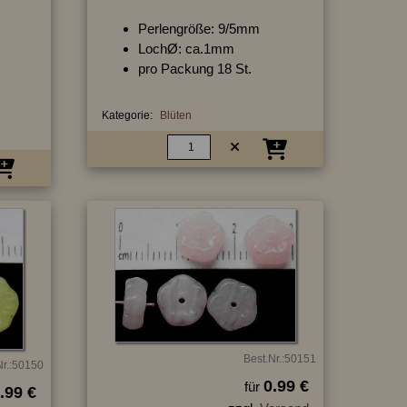
Perlengröße: 9/5mm
LochØ: ca.1mm
pro Packung 18 St.
Kategorie:
Blüten
Best.Nr.:50151
Nr.:50150
0.99 €
für
.99 €