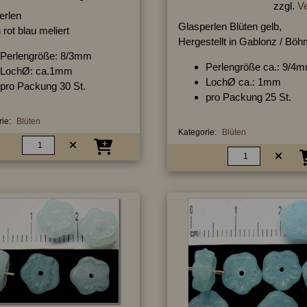
zzgl.
V
erlen
Glasperlen Blüten gelb,
 rot blau meliert
Hergestellt in Gablonz / Bö
Perlengröße: 8/3mm
Perlengröße ca.: 9/4
LochØ: ca.1mm
LochØ ca.: 1mm
pro Packung 30 St.
pro Packung 25 St.
ie:
Blüten
Kategorie:
Blüten