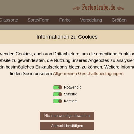
Glassorte
Sorte/Form
Farbe
Veredelung
Größen
Informationen zu Cookies
Perlen Shop für gedrückte Perlen B
In unserem Perlen Shop finden sie zahlreich gedrückte Perlen Blüt
wenden Cookies, auch von Drittanbietern, um die ordentliche Funkti
bsite zu gewährleisten, die Nutzung unseres Angebotes zu analysie
ein bestmögliches Einkaufserlebnis bieten zu können. Weitere Inform
Sie befinden sich in folgender K
finden Sie in unserern
Allgemeinen Geschäftsbedingungen
.
gedrückte Perlen
|
Blüten & Blät
Notwendig
Statistik
«
‹
3
4
5
Komfort
Nicht notwendige abwählen
Auswahl bestätigen