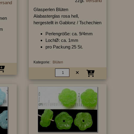
zzgl.
Versand
ersand
Glasperlen Blüten
Alabasterglas rosa hell,
hmen
hergestellt in Gablonz / Tschechien
mm
Perlengröße: ca. 9/4mm
LochØ: ca. 1mm
pro Packung 25 St.
Kategorie:
Blüten