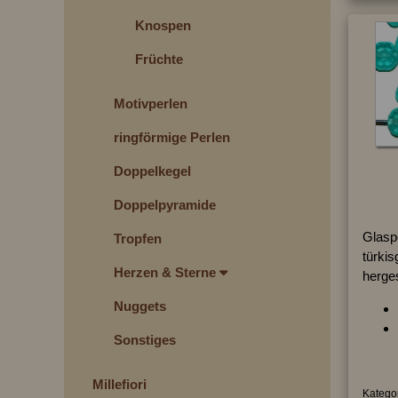
Knospen
Früchte
Motivperlen
ringförmige Perlen
Doppelkegel
Doppelpyramide
Glasp
Tropfen
türkis
Herzen & Sterne
herges
Nuggets
Sonstiges
Millefiori
Kategor