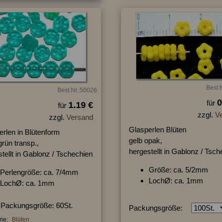
Best.
Best.Nr.:50026
0
für
1.19 €
für
zzgl.
V
zzgl.
Versand
Glasperlen Blüten
erlen in Blütenform
gelb opak,
grün transp.,
hergestellt in Gablonz / Tsc
tellt in Gablonz / Tschechien
Größe: ca. 5/2mm
Perlengröße: ca. 7/4mm
LochØ: ca. 1mm
LochØ: ca. 1mm
Packungsgröße: 60St.
Packungsgröße:
ie:
Blüten