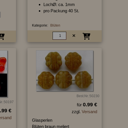
LochØ: ca. 1mm
pro Packung 40 St.
Kategorie:
Blüten
Best.Nr.:50230
Nr.:50197
0.99 €
für
.99 €
zzgl.
Versand
ersand
Glasperlen
Blüten braun meliert