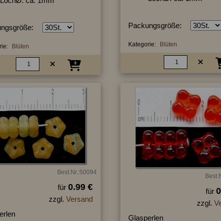
LochØ: ca. 1mm
Packungsgröße:
ngsgröße:
Kategorie:
Blüten
ie:
Blüten
Best.Nr.:50094
Best.
0.99 €
für
0
für
zzgl.
Versand
zzgl.
V
erlen
Glasperlen