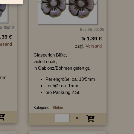
Nr.:50015
Best.Nr.:50105
.39 €
1.39 €
für
ersand
zzgl.
Versand
Glasperlen Blüte,
violett opak,
,
in Gablonz/Böhmen gefertigt,
5 mm
Perlengröße: ca. 18/5mm
LochØ: ca. 1mm
pro Packung 2 St.
Kategorie:
Blüten