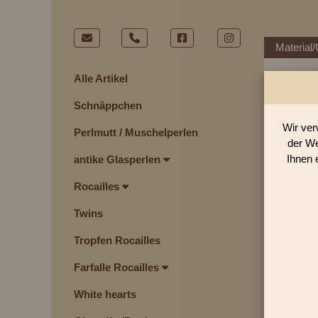
Material/
Alle Artikel
Schnäppchen
Wir ver
Perlmutt / Muschelperlen
der We
Ihnen 
antike Glasperlen
Rocailles
Twins
Tropfen Rocailles
Farfalle Rocailles
White hearts