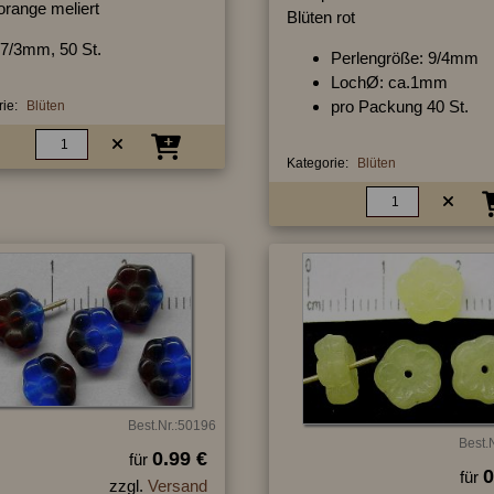
orange meliert
Blüten rot
7/3mm, 50 St.
Perlengröße: 9/4mm
LochØ: ca.1mm
pro Packung 40 St.
ie:
Blüten
Kategorie:
Blüten
Best.Nr.:50196
Best.
0.99 €
für
0
für
zzgl.
Versand