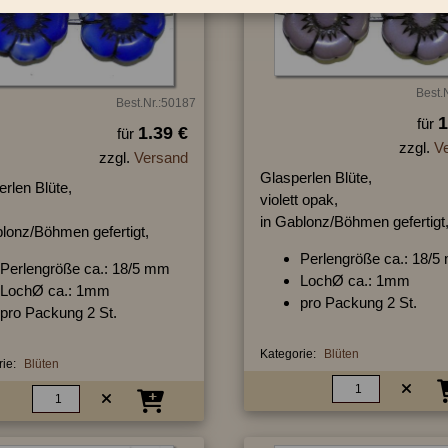
Best.
Best.Nr.:50187
1
für
1.39 €
für
zzgl.
V
zzgl.
Versand
Glasperlen Blüte,
rlen Blüte,
violett opak,
in Gablonz/Böhmen gefertigt
blonz/Böhmen gefertigt,
Perlengröße ca.: 18/
Perlengröße ca.: 18/5 mm
LochØ ca.: 1mm
LochØ ca.: 1mm
pro Packung 2 St.
pro Packung 2 St.
Kategorie:
Blüten
ie:
Blüten