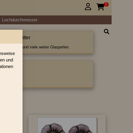
0


Lochdurchmesser
lüten & Blätter
en & Blätter und viele weiter Glasperlen.
onsweise
ren und
ationen
ategorie:
ter
|
Blüten
›
»