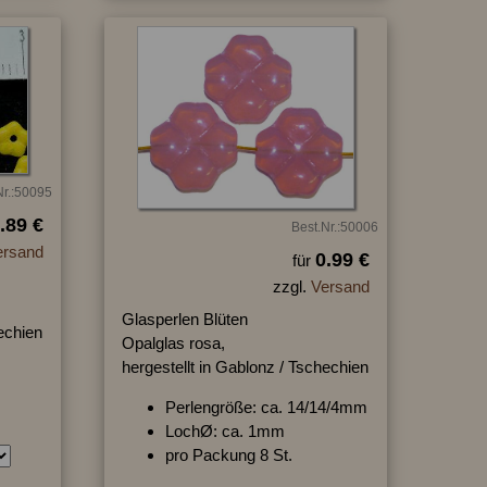
Nr.:50095
.89 €
Best.Nr.:50006
ersand
0.99 €
für
zzgl.
Versand
Glasperlen Blüten
hechien
Opalglas rosa,
hergestellt in Gablonz / Tschechien
Perlengröße: ca. 14/14/4mm
LochØ: ca. 1mm
pro Packung 8 St.