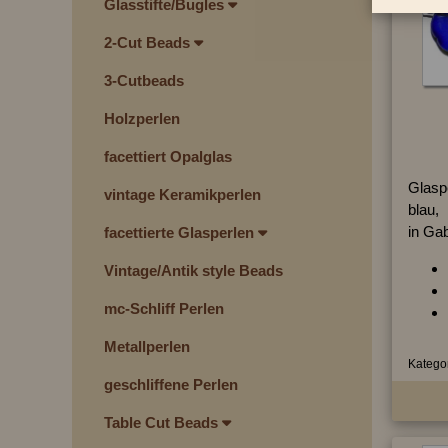
Glasstifte/Bugles
2-Cut Beads
3-Cutbeads
Holzperlen
facettiert Opalglas
Glaspe
vintage Keramikperlen
blau,
in Ga
facettierte Glasperlen
Vintage/Antik style Beads
mc-Schliff Perlen
Metallperlen
Kategor
geschliffene Perlen
Table Cut Beads