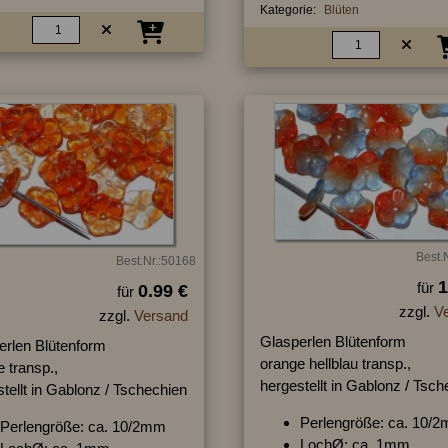
Kategorie:
Blüten
Best.
Best.Nr.:50168
1
für
0.99 €
für
zzgl.
V
zzgl.
Versand
Glasperlen Blütenform
erlen Blütenform
orange hellblau transp.,
 transp.,
hergestellt in Gablonz / Tsc
tellt in Gablonz / Tschechien
Perlengröße: ca. 10/
Perlengröße: ca. 10/2mm
LochØ: ca. 1mm