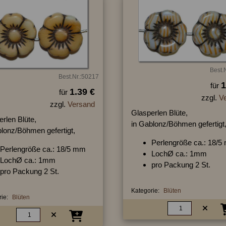
Best.
Best.Nr.:50217
1
für
1.39 €
für
zzgl.
V
zzgl.
Versand
Glasperlen Blüte,
rlen Blüte,
in Gablonz/Böhmen gefertigt
blonz/Böhmen gefertigt,
Perlengröße ca.: 18/
Perlengröße ca.: 18/5 mm
LochØ ca.: 1mm
LochØ ca.: 1mm
pro Packung 2 St.
pro Packung 2 St.
Kategorie:
Blüten
ie:
Blüten