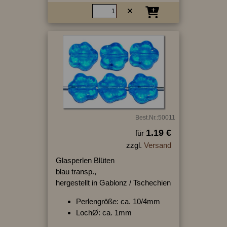
Best.Nr.:50011
1.19 €
für
zzgl.
Versand
Glasperlen Blüten
blau transp.,
hergestellt in Gablonz / Tschechien
Perlengröße: ca. 10/4mm
LochØ: ca. 1mm