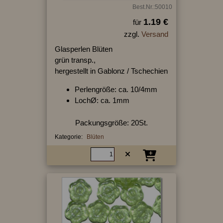
Best.Nr.:50010
1.19 €
für
zzgl.
Versand
Glasperlen Blüten
grün transp.,
hergestellt in Gablonz / Tschechien
Perlengröße: ca. 10/4mm
LochØ: ca. 1mm
Packungsgröße: 20St.
Kategorie:
Blüten