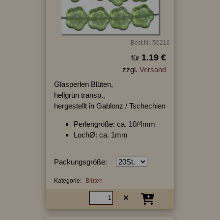
Best.Nr.:50216
1.19 €
für
zzgl.
Versand
Glasperlen Blüten,
hellgrün transp.,
hergestellt in Gablonz / Tschechien
Perlengröße: ca. 10/4mm
LochØ: ca. 1mm
Packungsgröße:
Kategorie:
Blüten