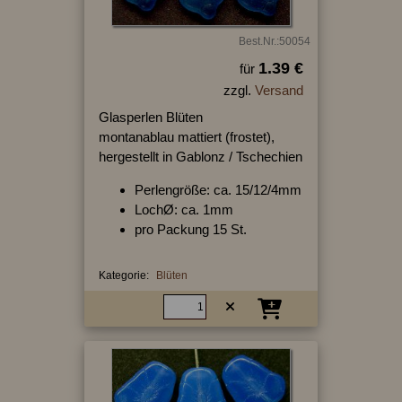
Best.Nr.:50054
1.39 €
für
zzgl.
Versand
Glasperlen Blüten
montanablau mattiert (frostet),
hergestellt in Gablonz / Tschechien
Perlengröße: ca. 15/12/4mm
LochØ: ca. 1mm
pro Packung 15 St.
Kategorie:
Blüten