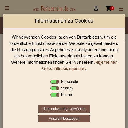


0
Informationen zu Cookies
Material/Glassorte
Sorte/Form
Farbe
Veredelung
Größen
Lochdurchmesser
Wir verwenden Cookies, auch von Drittanbietern, um die
ordentliche Funktionsweise der Website zu gewährleisten,
Perlen Shop für gedrückte Perlen Blüten & Blätter
die Nutzung unseres Angebotes zu analysieren und Ihnen
In unserem Perlen Shop finden sie zahlreich gedrückte Perlen
ein bestmögliches Einkaufserlebnis bieten zu können.
Blüten & Blätter und viele weiter Glasperlen.
Weitere Informationen finden Sie in unserern
Allgemeinen
Geschäftsbedingungen
.
Notwendig
Sie befinden sich in folgender Kategorie:
Statistik
gedrückte Perlen
|
Blüten & Blätter
|
Blüten
Komfort
Nicht notwendige abwählen
«
‹
3
4
5
Auswahl bestätigen