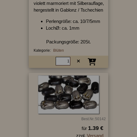
violett marmoriert mit Silberauflage,
hergestellt in Gablonz / Tschechien
Perlengröße: ca. 10/7/5mm
LochØ: ca. 1mm
Packungsgröße: 20St.
Kategorie:
Blüten
Best.Nr.:50142
1.39 €
für
zzgl.
Versand