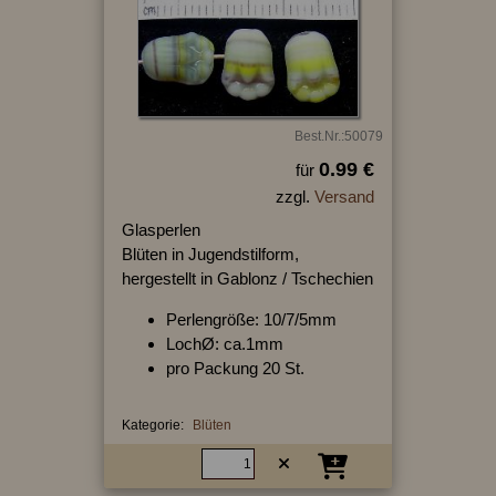
Best.Nr.:50079
0.99 €
für
zzgl.
Versand
Glasperlen
Blüten in Jugendstilform,
hergestellt in Gablonz / Tschechien
Perlengröße: 10/7/5mm
LochØ: ca.1mm
pro Packung 20 St.
Kategorie:
Blüten