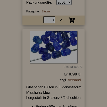
Packungsgröße:
Kategorie:
Blüten
Best.Nr.:50073
0.99 €
für
zzgl.
Versand
Glasperlen Blüten in Jugendstilform
Mischglas blau,
hergestellt in Gablonz / Tschechien
Perlengröße: ca. 10/7/5mm