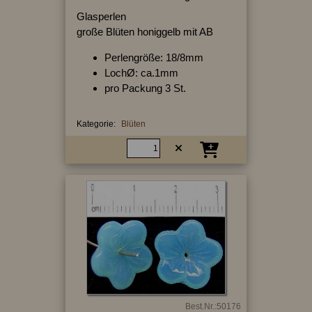
Glasperlen
große Blüten honiggelb mit AB
Perlengröße: 18/8mm
LochØ: ca.1mm
pro Packung 3 St.
Kategorie:
Blüten
Best.Nr.:50176