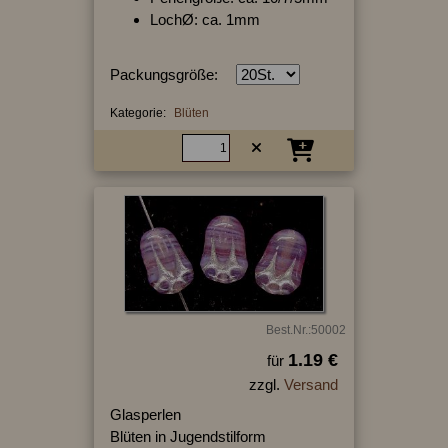
LochØ: ca. 1mm
Packungsgröße:
Kategorie:
Blüten
Best.Nr.:50002
1.19 €
für
zzgl.
Versand
Glasperlen
Blüten in Jugendstilform