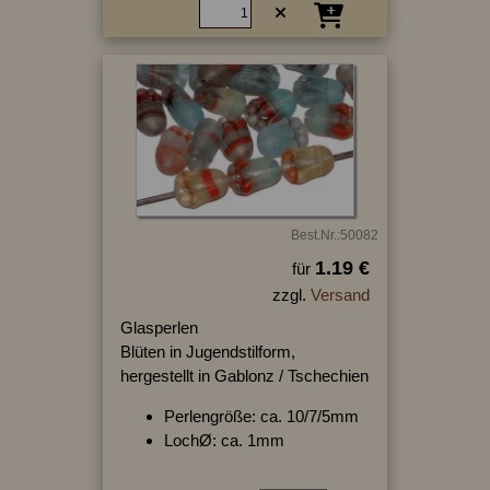
Best.Nr.:50082
1.19 €
für
zzgl.
Versand
Glasperlen
Blüten in Jugendstilform,
hergestellt in Gablonz / Tschechien
Perlengröße: ca. 10/7/5mm
LochØ: ca. 1mm