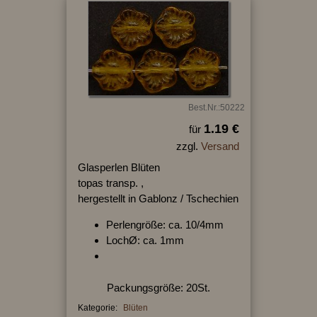
Best.Nr.:50222
1.19 €
für
zzgl.
Versand
Glasperlen Blüten
topas transp. ,
hergestellt in Gablonz / Tschechien
Perlengröße: ca. 10/4mm
LochØ: ca. 1mm
Packungsgröße: 20St.
Kategorie:
Blüten