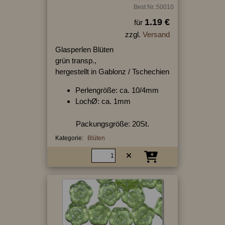
Best.Nr.:50010
1.19 €
für
zzgl.
Versand
Glasperlen Blüten
grün transp.,
hergestellt in Gablonz / Tschechien
Perlengröße: ca. 10/4mm
LochØ: ca. 1mm
Packungsgröße: 20St.
Kategorie:
Blüten