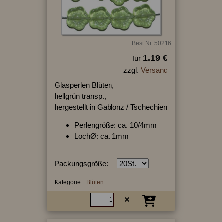
Best.Nr.:50216
1.19 €
für
zzgl.
Versand
Glasperlen Blüten,
hellgrün transp.,
hergestellt in Gablonz / Tschechien
Perlengröße: ca. 10/4mm
LochØ: ca. 1mm
Packungsgröße:
Kategorie:
Blüten