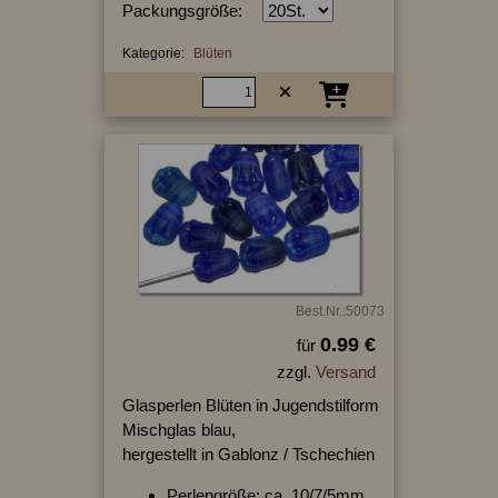
Packungsgröße:
Kategorie:
Blüten
Best.Nr.:50073
0.99 €
für
zzgl.
Versand
Glasperlen Blüten in Jugendstilform
Mischglas blau,
hergestellt in Gablonz / Tschechien
Perlengröße: ca. 10/7/5mm