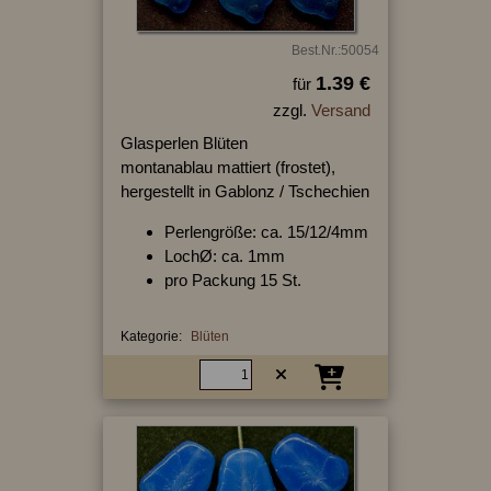
Best.Nr.:50054
1.39 €
für
zzgl.
Versand
Glasperlen Blüten
montanablau mattiert (frostet),
hergestellt in Gablonz / Tschechien
Perlengröße: ca. 15/12/4mm
LochØ: ca. 1mm
pro Packung 15 St.
Kategorie:
Blüten