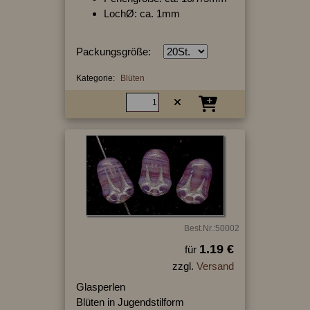
LochØ: ca. 1mm
Packungsgröße:
Kategorie:
Blüten
Best.Nr.:50002
1.19 €
für
zzgl.
Versand
Glasperlen
Blüten in Jugendstilform