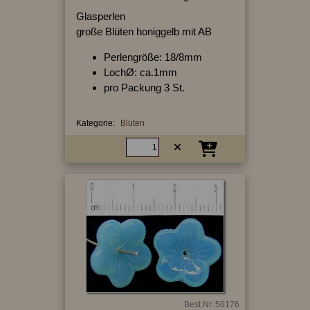
Glasperlen
große Blüten honiggelb mit AB
Perlengröße: 18/8mm
LochØ: ca.1mm
pro Packung 3 St.
Kategorie:
Blüten
Best.Nr.:50176