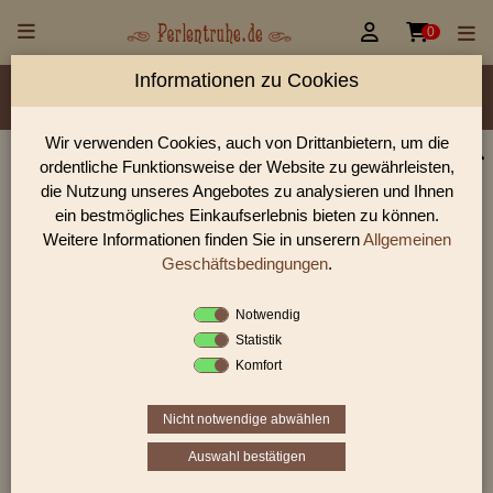


0
Informationen zu Cookies
Material/Glassorte
Sorte/Form
Farbe
Veredelung
Größen
Lochdurchmesser
Wir verwenden Cookies, auch von Drittanbietern, um die
ordentliche Funktionsweise der Website zu gewährleisten,
Perlen Shop für gedrückte Perlen Blüten & Blätter
die Nutzung unseres Angebotes zu analysieren und Ihnen
In unserem Perlen Shop finden sie zahlreich gedrückte Perlen
ein bestmögliches Einkaufserlebnis bieten zu können.
Blüten & Blätter und viele weiter Glasperlen.
Weitere Informationen finden Sie in unserern
Allgemeinen
Geschäftsbedingungen
.
Notwendig
Sie befinden sich in folgender Kategorie:
Statistik
gedrückte Perlen
|
Blüten & Blätter
|
Blüten
Komfort
Nicht notwendige abwählen
«
‹
3
4
5
Auswahl bestätigen