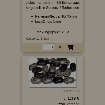
violett marmoriert mit Silberauflage,
hergestellt in Gablonz / Tschechien
Perlengröße: ca. 10/7/5mm
LochØ: ca. 1mm
Packungsgröße: 20St.
Kategorie:
Blüten
Best.Nr.:50142
1.39 €
für
zzgl.
Versand