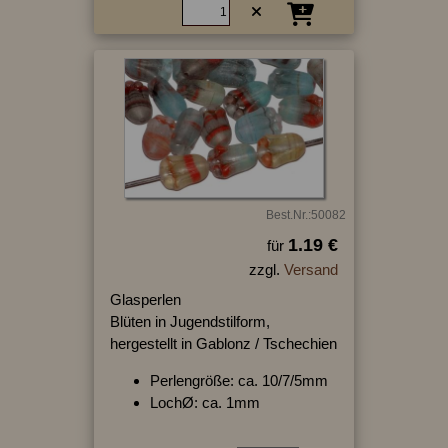
Best.Nr.:50082
1.19 €
für
zzgl.
Versand
Glasperlen
Blüten in Jugendstilform,
hergestellt in Gablonz / Tschechien
Perlengröße: ca. 10/7/5mm
LochØ: ca. 1mm