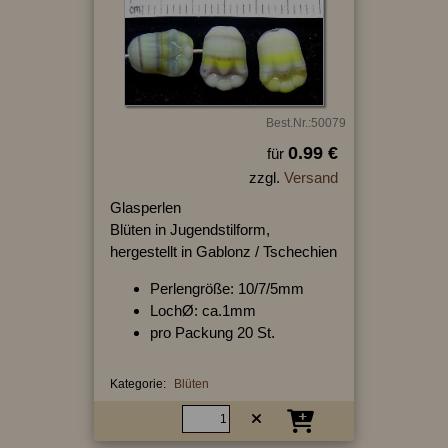
Best.Nr.:50079
0.99 €
für
zzgl.
Versand
Glasperlen
Blüten in Jugendstilform,
hergestellt in Gablonz / Tschechien
Perlengröße: 10/7/5mm
LochØ: ca.1mm
pro Packung 20 St.
Kategorie:
Blüten