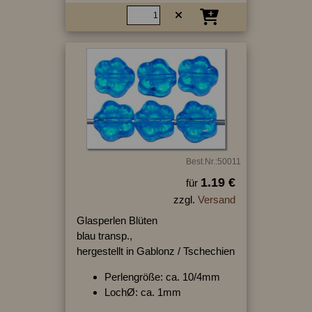
Best.Nr.:50011
1.19 €
für
zzgl.
Versand
Glasperlen Blüten
blau transp.,
hergestellt in Gablonz / Tschechien
Perlengröße: ca. 10/4mm
LochØ: ca. 1mm