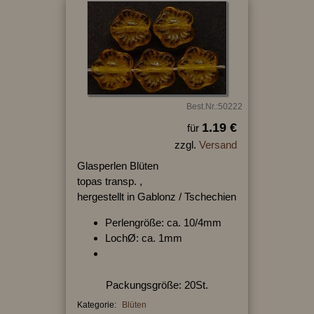
Best.Nr.:50222
1.19 €
für
zzgl.
Versand
Glasperlen Blüten
topas transp. ,
hergestellt in Gablonz / Tschechien
Perlengröße: ca. 10/4mm
LochØ: ca. 1mm
Packungsgröße: 20St.
Kategorie:
Blüten