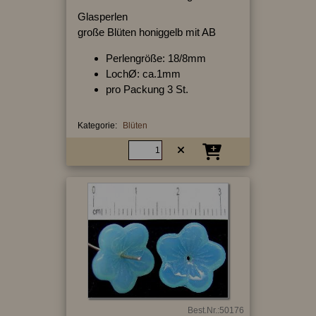
Glasperlen
große Blüten honiggelb mit AB
Perlengröße: 18/8mm
LochØ: ca.1mm
pro Packung 3 St.
Kategorie:
Blüten
Best.Nr.:50176