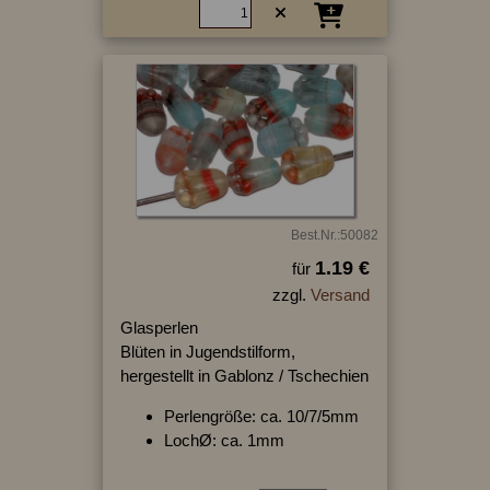
Best.Nr.:50082
1.19 €
für
zzgl.
Versand
Glasperlen
Blüten in Jugendstilform,
hergestellt in Gablonz / Tschechien
Perlengröße: ca. 10/7/5mm
LochØ: ca. 1mm