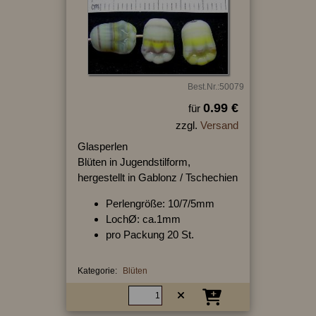
Best.Nr.:50079
0.99 €
für
zzgl.
Versand
Glasperlen
Blüten in Jugendstilform,
hergestellt in Gablonz / Tschechien
Perlengröße: 10/7/5mm
LochØ: ca.1mm
pro Packung 20 St.
Kategorie:
Blüten