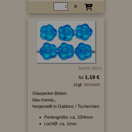
Best.Nr.:50011
1.19 €
für
zzgl.
Versand
Glasperlen Blüten
blau transp.,
hergestellt in Gablonz / Tschechien
Perlengröße: ca. 10/4mm
LochØ: ca. 1mm