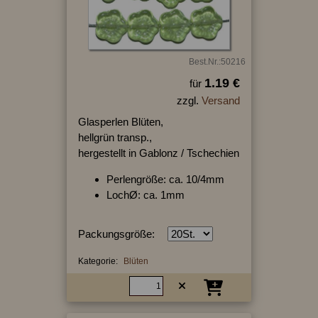
Best.Nr.:50216
1.19 €
für
zzgl.
Versand
Glasperlen Blüten,
hellgrün transp.,
hergestellt in Gablonz / Tschechien
Perlengröße: ca. 10/4mm
LochØ: ca. 1mm
Packungsgröße:
Kategorie:
Blüten