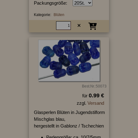
Packungsgröße:
Kategorie:
Blüten
Best.Nr.:50073
0.99 €
für
zzgl.
Versand
Glasperlen Blüten in Jugendstilform
Mischglas blau,
hergestellt in Gablonz / Tschechien
Perlengröße: ca. 10/7/5mm