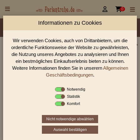


0
Informationen zu Cookies
Material/Glassorte
Sorte/Form
Farbe
Veredelung
Größen
Lochdurchmesser
Wir verwenden Cookies, auch von Drittanbietern, um die
ordentliche Funktionsweise der Website zu gewährleisten,
Perlen Shop für gedrückte Perlen Blüten & Blätter
die Nutzung unseres Angebotes zu analysieren und Ihnen
In unserem Perlen Shop finden sie zahlreich gedrückte Perlen
ein bestmögliches Einkaufserlebnis bieten zu können.
Blüten & Blätter und viele weiter Glasperlen.
Weitere Informationen finden Sie in unserern
Allgemeinen
Geschäftsbedingungen
.
Notwendig
Sie befinden sich in folgender Kategorie:
Statistik
gedrückte Perlen
|
Blüten & Blätter
|
Blüten
Komfort
Nicht notwendige abwählen
«
‹
3
4
5
Auswahl bestätigen