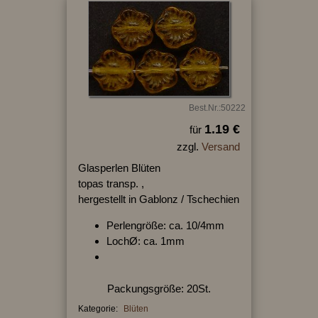
Best.Nr.:50222
1.19 €
für
zzgl.
Versand
Glasperlen Blüten
topas transp. ,
hergestellt in Gablonz / Tschechien
Perlengröße: ca. 10/4mm
LochØ: ca. 1mm
Packungsgröße: 20St.
Kategorie:
Blüten