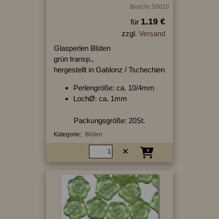
Best.Nr.:50010
1.19 €
für
zzgl.
Versand
Glasperlen Blüten
grün transp.,
hergestellt in Gablonz / Tschechien
Perlengröße: ca. 10/4mm
LochØ: ca. 1mm
Packungsgröße: 20St.
Kategorie:
Blüten