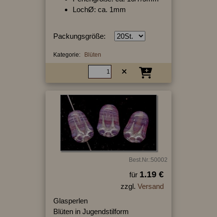
LochØ: ca. 1mm
Packungsgröße:
Kategorie:
Blüten
Best.Nr.:50002
1.19 €
für
zzgl.
Versand
Glasperlen
Blüten in Jugendstilform