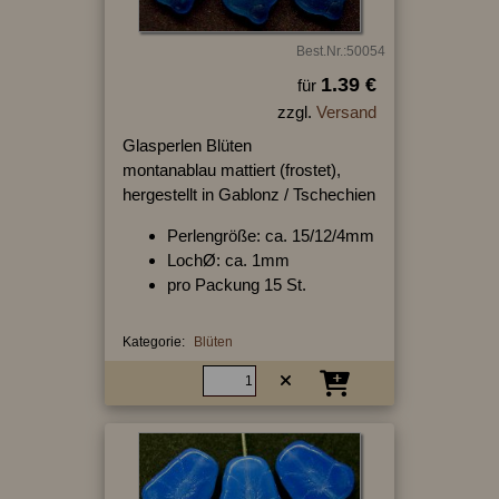
Best.Nr.:50054
1.39 €
für
zzgl.
Versand
Glasperlen Blüten
montanablau mattiert (frostet),
hergestellt in Gablonz / Tschechien
Perlengröße: ca. 15/12/4mm
LochØ: ca. 1mm
pro Packung 15 St.
Kategorie:
Blüten