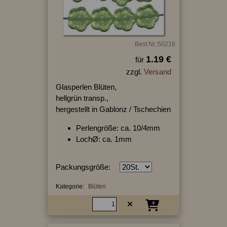
Best.Nr.:50216
1.19 €
für
zzgl.
Versand
Glasperlen Blüten,
hellgrün transp.,
hergestellt in Gablonz / Tschechien
Perlengröße: ca. 10/4mm
LochØ: ca. 1mm
Packungsgröße:
Kategorie:
Blüten