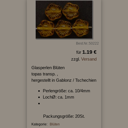
Best.Nr.:50222
1.19 €
für
zzgl.
Versand
Glasperlen Blüten
topas transp. ,
hergestellt in Gablonz / Tschechien
Perlengröße: ca. 10/4mm
LochØ: ca. 1mm
Packungsgröße: 20St.
Kategorie:
Blüten