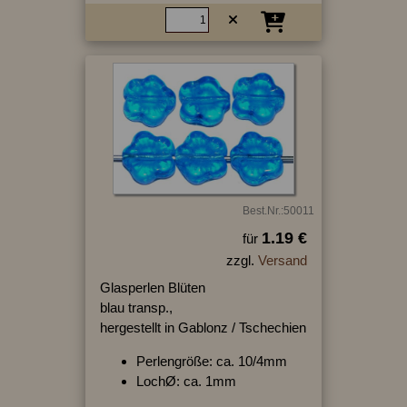
Best.Nr.:50011
1.19 €
für
zzgl.
Versand
Glasperlen Blüten
blau transp.,
hergestellt in Gablonz / Tschechien
Perlengröße: ca. 10/4mm
LochØ: ca. 1mm