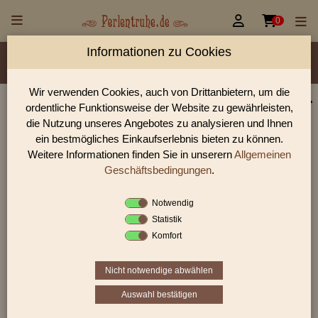


0
Informationen zu Cookies
Material/Glassorte
Sorte/Form
Farbe
Veredelung
Größen
Lochdurchmesser
Wir verwenden Cookies, auch von Drittanbietern, um die
ordentliche Funktionsweise der Website zu gewährleisten,
Perlen Shop für gedrückte Perlen Blüten & Blätter
die Nutzung unseres Angebotes zu analysieren und Ihnen
In unserem Perlen Shop finden sie zahlreich gedrückte Perlen
ein bestmögliches Einkaufserlebnis bieten zu können.
Blüten & Blätter und viele weiter Glasperlen.
Weitere Informationen finden Sie in unserern
Allgemeinen
Geschäftsbedingungen
.
Notwendig
Sie befinden sich in folgender Kategorie:
Statistik
gedrückte Perlen
|
Blüten & Blätter
|
Blüten
Komfort
Nicht notwendige abwählen
«
‹
3
4
5
Auswahl bestätigen