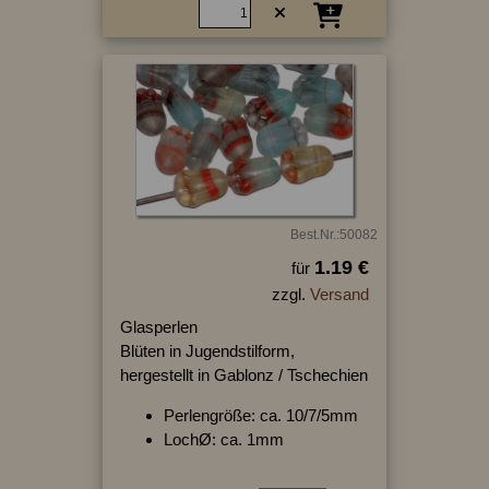
Best.Nr.:50082
1.19 €
für
zzgl.
Versand
Glasperlen
Blüten in Jugendstilform,
hergestellt in Gablonz / Tschechien
Perlengröße: ca. 10/7/5mm
LochØ: ca. 1mm