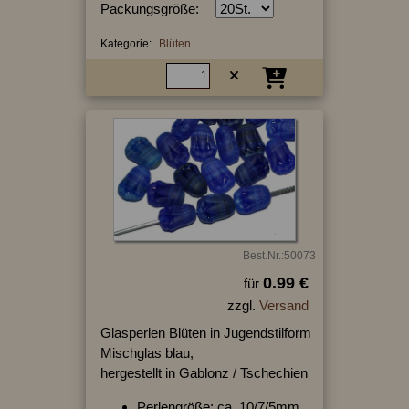
Packungsgröße:
Kategorie:
Blüten
Best.Nr.:50073
0.99 €
für
zzgl.
Versand
Glasperlen Blüten in Jugendstilform
Mischglas blau,
hergestellt in Gablonz / Tschechien
Perlengröße: ca. 10/7/5mm