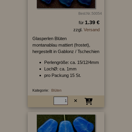
Best.Nr.:50054
1.39 €
für
zzgl.
Versand
Glasperlen Blüten
montanablau mattiert (frostet),
hergestellt in Gablonz / Tschechien
Perlengröße: ca. 15/12/4mm
LochØ: ca. 1mm
pro Packung 15 St.
Kategorie:
Blüten