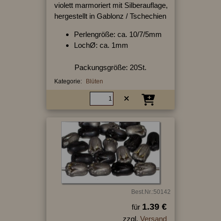
violett marmoriert mit Silberauflage,
hergestellt in Gablonz / Tschechien
Perlengröße: ca. 10/7/5mm
LochØ: ca. 1mm
Packungsgröße: 20St.
Kategorie:
Blüten
Best.Nr.:50142
1.39 €
für
zzgl.
Versand