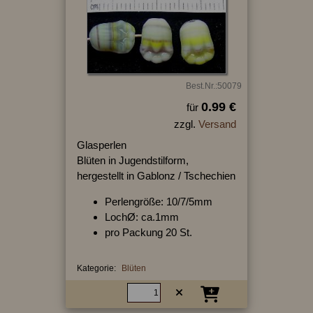
Best.Nr.:50079
0.99 €
für
zzgl.
Versand
Glasperlen
Blüten in Jugendstilform,
hergestellt in Gablonz / Tschechien
Perlengröße: 10/7/5mm
LochØ: ca.1mm
pro Packung 20 St.
Kategorie:
Blüten