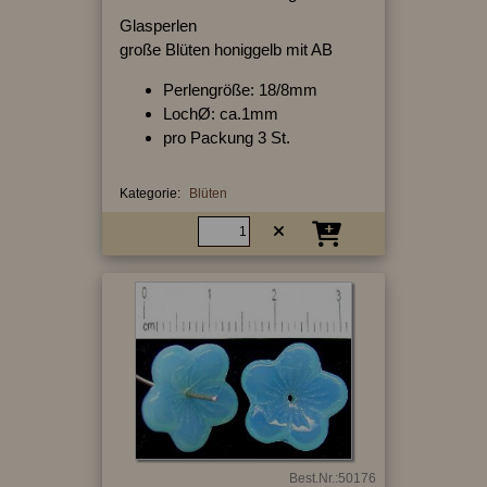
Glasperlen
große Blüten honiggelb mit AB
Perlengröße: 18/8mm
LochØ: ca.1mm
pro Packung 3 St.
Kategorie:
Blüten
Best.Nr.:50176