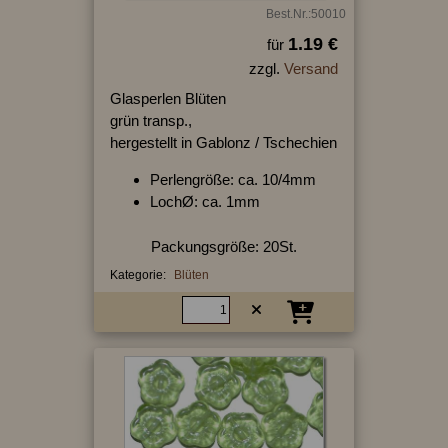
Best.Nr.:50010
1.19 €
für
zzgl.
Versand
Glasperlen Blüten
grün transp.,
hergestellt in Gablonz / Tschechien
Perlengröße: ca. 10/4mm
LochØ: ca. 1mm
Packungsgröße: 20St.
Kategorie:
Blüten