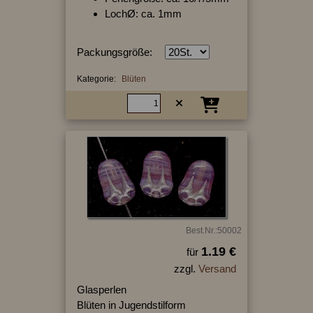
LochØ: ca. 1mm
Packungsgröße:
Kategorie:
Blüten
Best.Nr.:50002
1.19 €
für
zzgl.
Versand
Glasperlen
Blüten in Jugendstilform