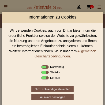


0
Informationen zu Cookies
Material/Glassorte
Sorte/Form
Farbe
Veredelung
Größen
Lochdurchmesser
Wir verwenden Cookies, auch von Drittanbietern, um die
ordentliche Funktionsweise der Website zu gewährleisten,
Perlen Shop für gedrückte Perlen Blüten & Blätter
die Nutzung unseres Angebotes zu analysieren und Ihnen
In unserem Perlen Shop finden sie zahlreich gedrückte Perlen
ein bestmögliches Einkaufserlebnis bieten zu können.
Blüten & Blätter und viele weiter Glasperlen.
Weitere Informationen finden Sie in unserern
Allgemeinen
Geschäftsbedingungen
.
Notwendig
Sie befinden sich in folgender Kategorie:
Statistik
gedrückte Perlen
|
Blüten & Blätter
|
Blüten
Komfort
Nicht notwendige abwählen
«
‹
3
4
5
Auswahl bestätigen