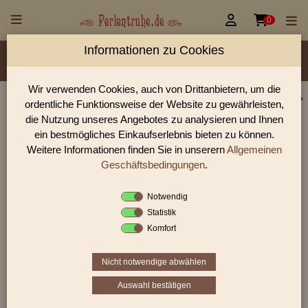


0
Informationen zu Cookies
Material/Glassorte
Sorte/Form
Farbe
Veredelung
Größen
Lochdurchmesser
Wir verwenden Cookies, auch von Drittanbietern, um die
ordentliche Funktionsweise der Website zu gewährleisten,
Perlen Shop für gedrückte Perlen Blüten & Blätter
die Nutzung unseres Angebotes zu analysieren und Ihnen
In unserem Perlen Shop finden sie zahlreich gedrückte Perlen
ein bestmögliches Einkaufserlebnis bieten zu können.
Blüten & Blätter und viele weiter Glasperlen.
Weitere Informationen finden Sie in unserern
Allgemeinen
Geschäftsbedingungen
.
Notwendig
Sie befinden sich in folgender Kategorie:
Statistik
gedrückte Perlen
|
Blüten & Blätter
|
Blätter
Komfort
Nicht notwendige abwählen
1
2
3
›
»
Auswahl bestätigen