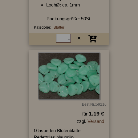
LochØ: ca. 1mm
Packungsgröße: 50St.
Kategorie:
Blätter
Best.Nr.:59216
1.19 €
für
zzgl.
Versand
Glasperlen Blütenblätter
Perlettglas blaugrün,