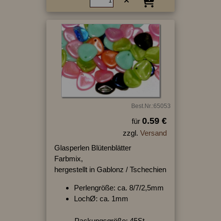
Best.Nr.:65053
0.59 €
für
zzgl.
Versand
Glasperlen Blütenblätter
Farbmix,
hergestellt in Gablonz / Tschechien
Perlengröße: ca. 8/7/2,5mm
LochØ: ca. 1mm
Packungsgröße: 45St.