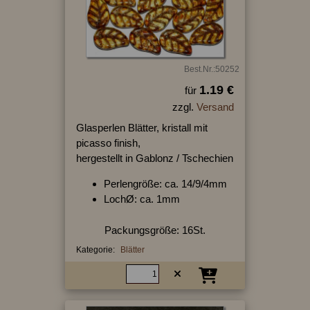
Best.Nr.:50252
1.19 €
für
zzgl.
Versand
Glasperlen Blätter, kristall mit
picasso finish,
hergestellt in Gablonz / Tschechien
Perlengröße: ca. 14/9/4mm
LochØ: ca. 1mm
Packungsgröße: 16St.
Kategorie:
Blätter