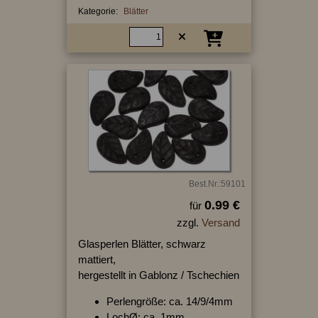
Kategorie:
Blätter
Best.Nr.:59101
0.99 €
für
zzgl.
Versand
Glasperlen Blätter, schwarz
mattiert,
hergestellt in Gablonz / Tschechien
Perlengröße: ca. 14/9/4mm
LochØ: ca. 1mm