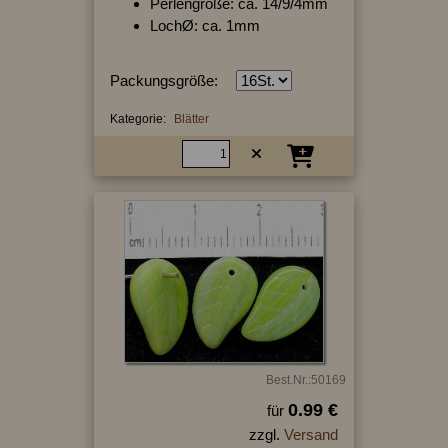
Perlengröße: ca. 14/9/4mm
LochØ: ca. 1mm
Packungsgröße:
Kategorie:
Blätter
Best.Nr.:50169
0.99 €
für
zzgl.
Versand