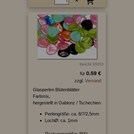
Best.Nr.:65053
0.59 €
für
zzgl.
Versand
Glasperlen Blütenblätter
Farbmix,
hergestellt in Gablonz / Tschechien
Perlengröße: ca. 8/7/2,5mm
LochØ: ca. 1mm
Packungsgröße: 45St.