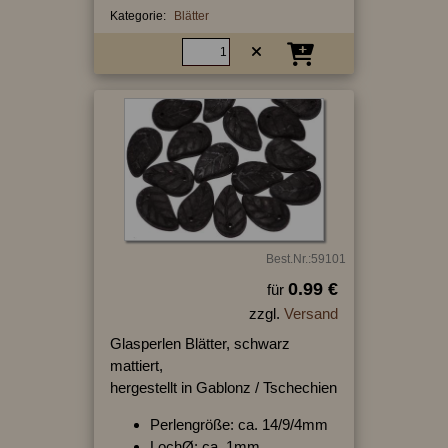
Kategorie:
Blätter
Best.Nr.:59101
0.99 €
für
zzgl.
Versand
Glasperlen Blätter, schwarz
mattiert,
hergestellt in Gablonz / Tschechien
Perlengröße: ca. 14/9/4mm
LochØ: ca. 1mm