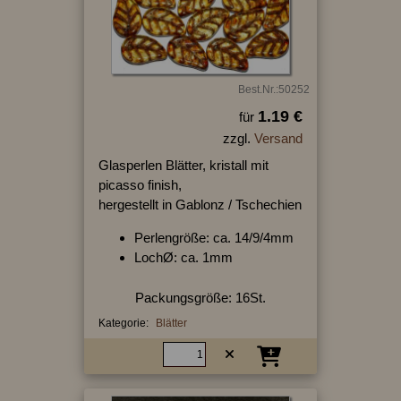
Best.Nr.:50252
1.19 €
für
zzgl.
Versand
Glasperlen Blätter, kristall mit
picasso finish,
hergestellt in Gablonz / Tschechien
Perlengröße: ca. 14/9/4mm
LochØ: ca. 1mm
Packungsgröße: 16St.
Kategorie:
Blätter