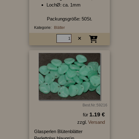
LochØ: ca. 1mm
Packungsgröße: 50St.
Kategorie:
Blätter
Best.Nr.:59216
1.19 €
für
zzgl.
Versand
Glasperlen Blütenblätter
Perlettglas blaugrün,