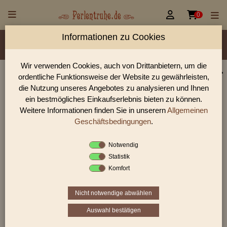


0
Informationen zu Cookies
Material/Glassorte
Sorte/Form
Farbe
Veredelung
Größen
Lochdurchmesser
Wir verwenden Cookies, auch von Drittanbietern, um die
ordentliche Funktionsweise der Website zu gewährleisten,
Perlen Shop für gedrückte Perlen Blüten & Blätter
die Nutzung unseres Angebotes zu analysieren und Ihnen
In unserem Perlen Shop finden sie zahlreich gedrückte Perlen
ein bestmögliches Einkaufserlebnis bieten zu können.
Blüten & Blätter und viele weiter Glasperlen.
Weitere Informationen finden Sie in unserern
Allgemeinen
Geschäftsbedingungen
.
Notwendig
Sie befinden sich in folgender Kategorie:
Statistik
gedrückte Perlen
|
Blüten & Blätter
|
Blätter
Komfort
Nicht notwendige abwählen
1
2
3
›
»
Auswahl bestätigen