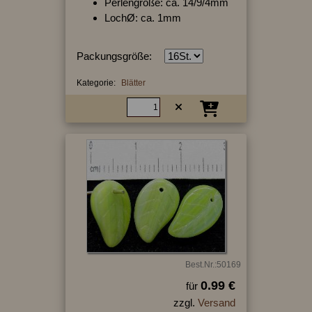
Perlengröße: ca. 14/9/4mm
LochØ: ca. 1mm
Packungsgröße:
Kategorie:
Blätter
Best.Nr.:50169
0.99 €
für
zzgl.
Versand