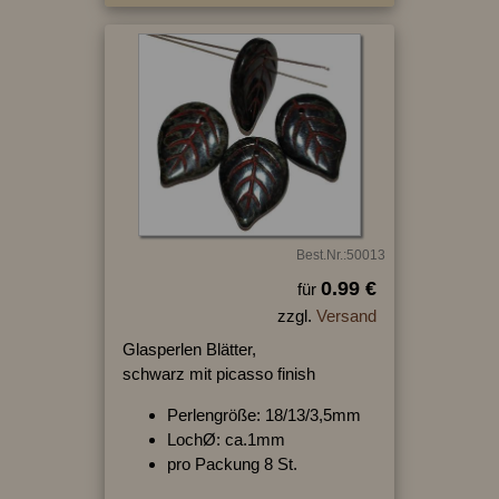
Best.Nr.:50013
0.99 €
für
zzgl.
Versand
Glasperlen Blätter,
schwarz mit picasso finish
Perlengröße: 18/13/3,5mm
LochØ: ca.1mm
pro Packung 8 St.