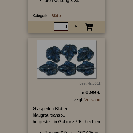
pro Packung 8 St.
Kategorie:
Blätter
Best.Nr.:50114
0.99 €
für
zzgl.
Versand
Glasperlen Blätter
blaugrau transp.,
hergestellt in Gablonz / Tschechien
Perlengröße: ca. 16/14/5mm