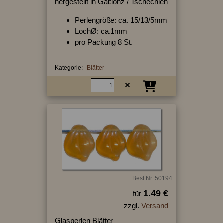
hergestellt in Gablonz / Tschechien
Perlengröße: ca. 15/13/5mm
LochØ: ca.1mm
pro Packung 8 St.
Kategorie:
Blätter
Best.Nr.:50194
1.49 €
für
zzgl.
Versand
Glasperlen Blätter