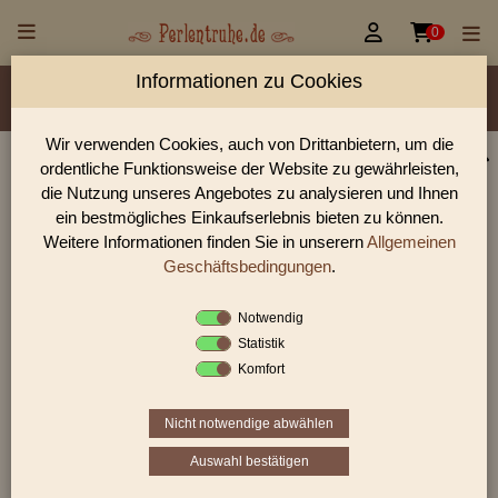


0
Informationen zu Cookies
Material/Glassorte
Sorte/Form
Farbe
Veredelung
Größen
Lochdurchmesser
Wir verwenden Cookies, auch von Drittanbietern, um die
ordentliche Funktionsweise der Website zu gewährleisten,
Perlen Shop für gedrückte Perlen Blüten & Blätter
die Nutzung unseres Angebotes zu analysieren und Ihnen
In unserem Perlen Shop finden sie zahlreich gedrückte Perlen
ein bestmögliches Einkaufserlebnis bieten zu können.
Blüten & Blätter und viele weiter Glasperlen.
Weitere Informationen finden Sie in unserern
Allgemeinen
Geschäftsbedingungen
.
Notwendig
Sie befinden sich in folgender Kategorie:
Statistik
gedrückte Perlen
|
Blüten & Blätter
|
Blätter
Komfort
Nicht notwendige abwählen
«
‹
3
4
5
›
»
Auswahl bestätigen