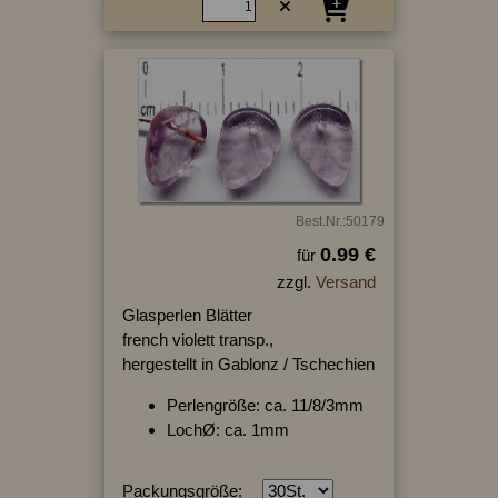
Best.Nr.:50179
0.99 €
für
zzgl.
Versand
Glasperlen Blätter
french violett transp.,
hergestellt in Gablonz / Tschechien
Perlengröße: ca. 11/8/3mm
LochØ: ca. 1mm
Packungsgröße: