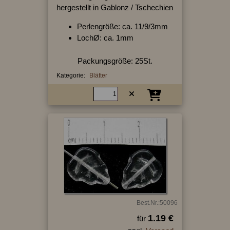
hergestellt in Gablonz / Tschechien
Perlengröße: ca. 11/9/3mm
LochØ: ca. 1mm
Packungsgröße: 25St.
Kategorie:
Blätter
Best.Nr.:50096
1.19 €
für