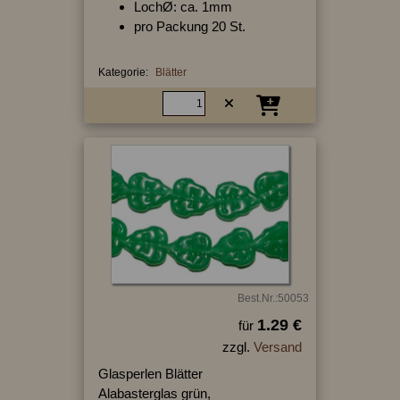
LochØ: ca. 1mm
pro Packung 20 St.
Kategorie:
Blätter
Best.Nr.:50053
1.29 €
für
zzgl.
Versand
Glasperlen Blätter
Alabasterglas grün,