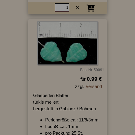
Best.Nr.:50091
0.99 €
für
zzgl.
Versand
Glasperlen Blätter
türkis meliert,
hergestellt in Gablonz / Böhmen
Perlengröße ca.: 11/9/3mm
LochØ ca.: 1mm
pro Packung 25 St.