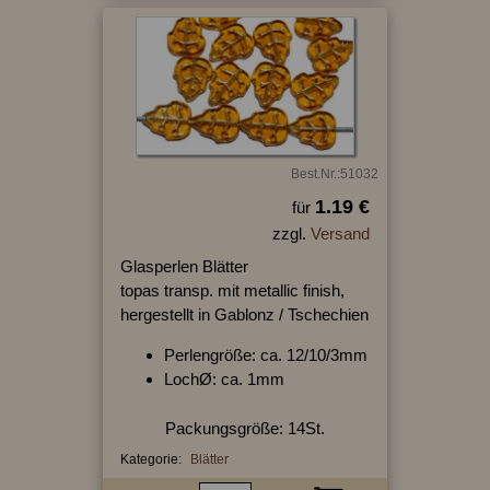
Best.Nr.:51032
1.19 €
für
zzgl.
Versand
Glasperlen Blätter
topas transp. mit metallic finish,
hergestellt in Gablonz / Tschechien
Perlengröße: ca. 12/10/3mm
LochØ: ca. 1mm
Packungsgröße: 14St.
Kategorie:
Blätter