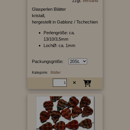
zzgl.
Versand
Glasperlen Blätter
kristall,
hergestellt in Gablonz / Tschechien
Perlengröße: ca.
13/10/3,5mm
LochØ: ca. 1mm
Packungsgröße:
Kategorie:
Blätter