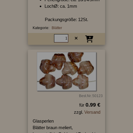
LochØ: ca. 1mm
Packungsgröße: 12St.
Kategorie:
Blätter
Best.Nr.:50123
0.99 €
für
zzgl.
Versand
Glasperlen
Blätter braun meliert,