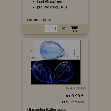
LochØ: ca.1mm
pro Packung 14 St.
Kategorie:
Blätter
Best.Nr.:50145
0.99 €
für
zzgl.
Versand
Glasperlen Blätter aqua,