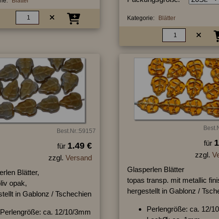
ie:
Blätter
Kategorie:
Blätter
Best.
Best.Nr.:59157
1
für
1.49 €
für
zzgl.
V
zzgl.
Versand
Glasperlen Blätter
rlen Blätter,
topas transp. mit metallic fini
liv opak,
hergestellt in Gablonz / Tsc
tellt in Gablonz / Tschechien
Perlengröße: ca. 12/
Perlengröße: ca. 12/10/3mm