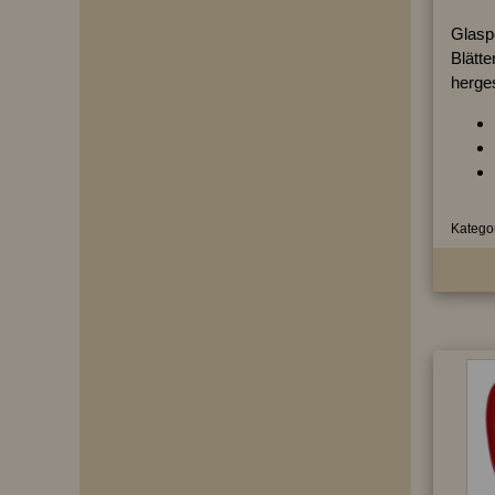
Glasp
Blätte
herges
Kategor