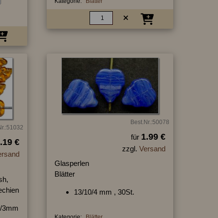
Kategorie:
Blätter
Best.Nr.:50078
Nr.:51032
1.99 €
für
.19 €
zzgl.
Versand
ersand
Glasperlen
Blätter
sh,
hechien
13/10/4 mm , 30St.
10/3mm
Kategorie:
Blätter