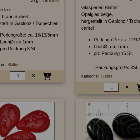
zzgl.
Versand
Glasperlen Blätter
erlen
Opalglas beige,
r braun meliert,
hergestellt in Gablonz / Tsc
tellt in Gablonz / Tschechien
camel
Perlengröße: ca. 15/13/5mm
Perlengröße: ca. 14/
LochØ: ca.1mm
LochØ: ca. 1mm
pro Packung 8 St.
pro Packung 15 St.
ie:
Blätter
Packungsgröße: 8St.
Kategorie:
Blätter