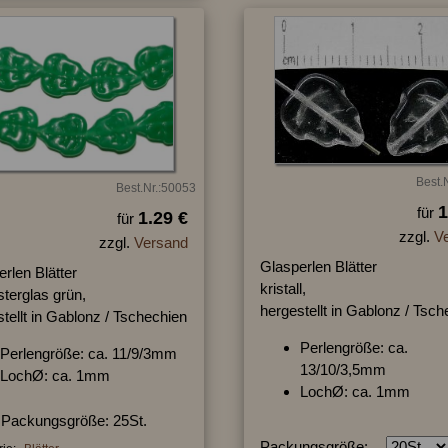
Best.
Best.Nr.:50053
1
für
1.29 €
für
zzgl.
V
zzgl.
Versand
Glasperlen Blätter
rlen Blätter
kristall,
terglas grün,
hergestellt in Gablonz / Tsc
tellt in Gablonz / Tschechien
Perlengröße: ca.
Perlengröße: ca. 11/9/3mm
13/10/3,5mm
LochØ: ca. 1mm
LochØ: ca. 1mm
Packungsgröße: 25St.
Packungsgröße: