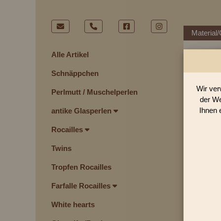
Material/
Alle Artikel
Schnäppchen
Wir ver
Perlmutt / Muschelperlen
der We
Ihnen 
antike Glasperlen
Rocailles
Twins
Tropfen Rocailles
Farfalle Rocailles
White hearts