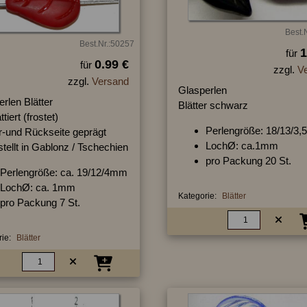
Best.
Best.Nr.:50257
1
für
0.99 €
für
zzgl.
V
zzgl.
Versand
Glasperlen
rlen Blätter
Blätter schwarz
tiert (frostet)
Perlengröße: 18/13/3
r-und Rückseite geprägt
LochØ: ca.1mm
tellt in Gablonz / Tschechien
pro Packung 20 St.
Perlengröße: ca. 19/12/4mm
LochØ: ca. 1mm
Kategorie:
Blätter
pro Packung 7 St.
ie:
Blätter