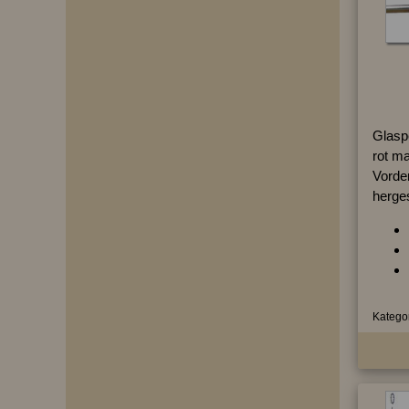
Glaspe
rot mat
Vorde
herges
Kategor