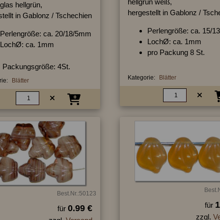
hellgrün weiß,
las hellgrün,
hergestellt in Gablonz / Tsc
tellt in Gablonz / Tschechien
Perlengröße: ca. 15/
Perlengröße: ca. 20/18/5mm
LochØ: ca. 1mm
LochØ: ca. 1mm
pro Packung 8 St.
Packungsgröße: 4St.
Kategorie:
Blätter
ie:
Blätter
Best.
Best.Nr.:50123
1
für
0.99 €
für
zzgl.
V