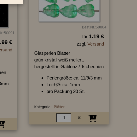
Best.Nr.:50004
Nr.:50091
1.19 €
für
.99 €
zzgl.
Versand
ersand
Glasperlen Blätter
grün kristall weiß meliert,
hergestellt in Gablonz / Tschechien
men
Perlengröße: ca. 11/9/3 mm
9/3mm
LochØ: ca. 1mm
pro Packung 20 St.
Kategorie:
Blätter