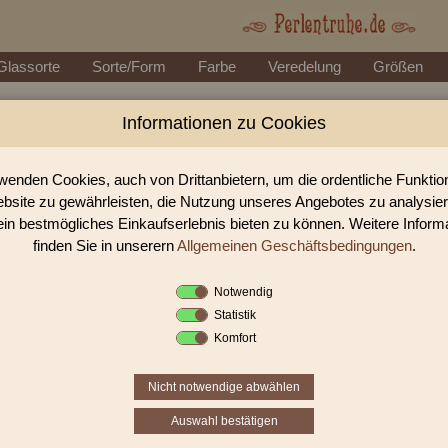
Glassorte
Sorte/Form
Farbe
Veredelung
Größen
Informationen zu Cookies
Perlen Shop für gedrückte Perlen B
In unserem Perlen Shop finden sie zahlreich gedrückte Perlen Blüt
wenden Cookies, auch von Drittanbietern, um die ordentliche Funkti
bsite zu gewährleisten, die Nutzung unseres Angebotes zu analysie
ein bestmögliches Einkaufserlebnis bieten zu können. Weitere Inform
Sie befinden sich in folgender K
finden Sie in unserern
Allgemeinen Geschäftsbedingungen
.
gedrückte Perlen
|
Blüten & Blät
Notwendig
Statistik
«
‹
3
4
5
Komfort
Nicht notwendige abwählen
Auswahl bestätigen