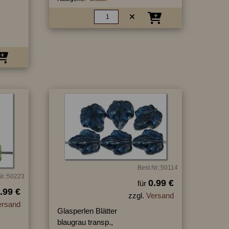
Best.Nr.:50114
Nr.:50223
0.99 €
für
.99 €
zzgl.
Versand
ersand
Glasperlen Blätter
blaugrau transp.,