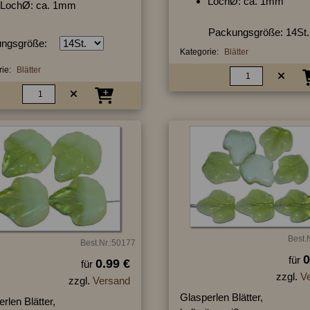
LochØ: ca. 1mm
LochØ: ca. 1mm
Packungsgröße: 14St.
ngsgröße:
Kategorie:
Blätter
ie:
Blätter
Best.
Best.Nr.:50177
0
für
0.99 €
für
zzgl.
V
zzgl.
Versand
Glasperlen Blätter,
rlen Blätter,