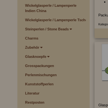
Wickelglasperle / Lampenperle
Indien China
Packu
Wickelglasperle / Lampenperle Tschechien
Kategor
Steinperlen / Stone Beads
Charms
Zubehör
Glasknoepfe
Grosspackungen
Perlenmischungen
Kunststoffperlen
Literatur
Restposten
Glaspe