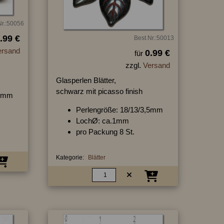
Nr.:50056
.99 €
Best.Nr.:50013
ersand
0.99 €
für
zzgl.
Versand
Glasperlen Blätter,
schwarz mit picasso finish
,5mm
Perlengröße: 18/13/3,5mm
LochØ: ca.1mm
pro Packung 8 St.
Kategorie:
Blätter