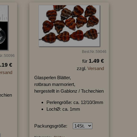
Best.Nr.:59046
Nr.:50096
1.49 €
für
.19 €
zzgl.
Versand
ersand
Glasperlen Blätter,
rotbraun marmoriert,
hergestellt in Gablonz / Tschechien
hechien
Perlengröße: ca. 12/10/3mm
LochØ: ca. 1mm
Packungsgröße: