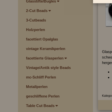
Glasstifte/Bugles
2-Cut Beads
3-Cutbeads
Holzperlen
facettiert Opalglas
vintage Keramikperlen
Glaspe
schwa
facettierte Glasperlen
herges
Vintage/Antik style Beads
mc-Schliff Perlen
Metallperlen
Kategor
geschliffene Perlen
Table Cut Beads