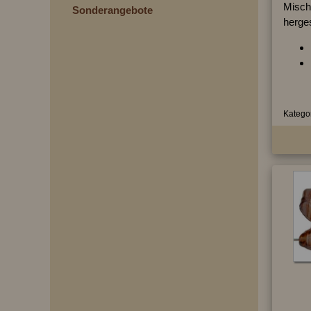
Mischg
Sonderangebote
herges
Kategor