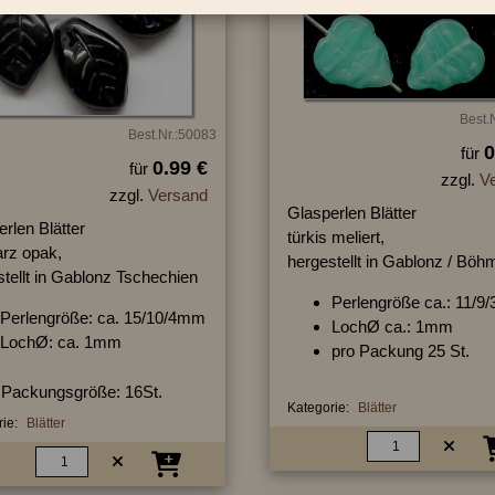
Best.
Best.Nr.:50083
0
für
0.99 €
für
zzgl.
V
zzgl.
Versand
Glasperlen Blätter
rlen Blätter
türkis meliert,
rz opak,
hergestellt in Gablonz / Böh
tellt in Gablonz Tschechien
Perlengröße ca.: 11/
Perlengröße: ca. 15/10/4mm
LochØ ca.: 1mm
LochØ: ca. 1mm
pro Packung 25 St.
Packungsgröße: 16St.
Kategorie:
Blätter
ie:
Blätter