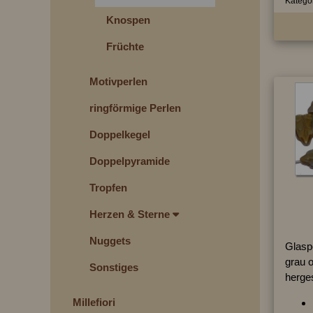
Kategor
Knospen
Früchte
Motivperlen
ringförmige Perlen
Doppelkegel
Doppelpyramide
Tropfen
Herzen & Sterne
Nuggets
Glaspe
grau o
Sonstiges
herges
Millefiori