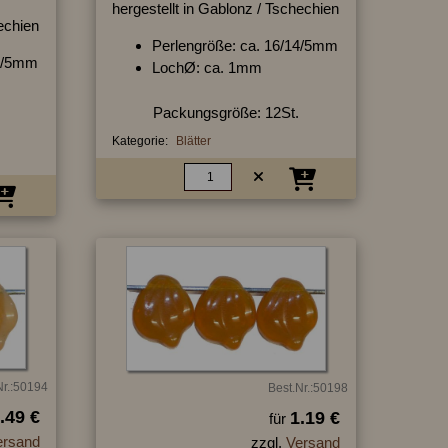
hergestellt in Gablonz / Tschechien
hechien
Perlengröße: ca. 16/14/5mm
13/5mm
LochØ: ca. 1mm
Packungsgröße: 12St.
Kategorie:
Blätter
Nr.:50194
Best.Nr.:50198
.49 €
1.19 €
für
ersand
zzgl.
Versand