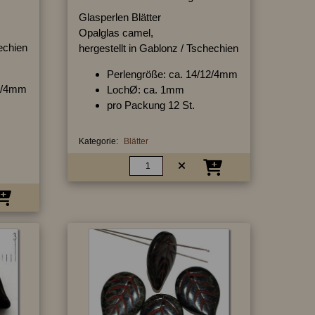
Glasperlen Blätter
Opalglas camel,
hechien
hergestellt in Gablonz / Tschechien
Perlengröße: ca. 14/12/4mm
12/4mm
LochØ: ca. 1mm
pro Packung 12 St.
Kategorie:
Blätter