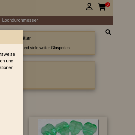
0


Lochdurchmesser
lüten & Blätter
en & Blätter und viele weiter Glasperlen.
onsweise
ren und
ationen
ategorie:
ter
|
Blätter
›
»