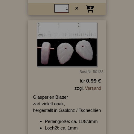
Best.Nr.:50133
0.99 €
für
zzgl.
Versand
Glasperlen Blätter
zart violett opak,
hergestellt in Gablonz / Tschechien
Perlengröße: ca. 11/8/3mm
LochØ: ca. 1mm