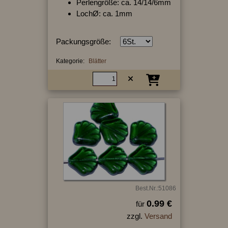
Perlengröße: ca. 14/14/6mm
LochØ: ca. 1mm
Packungsgröße:
Kategorie:
Blätter
Best.Nr.:51086
0.99 €
für
zzgl.
Versand