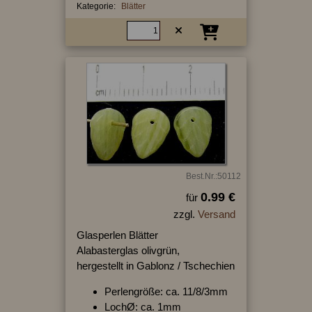
Kategorie:
Blätter
Best.Nr.:50112
0.99 €
für
zzgl.
Versand
Glasperlen Blätter
Alabasterglas olivgrün,
hergestellt in Gablonz / Tschechien
Perlengröße: ca. 11/8/3mm
LochØ: ca. 1mm