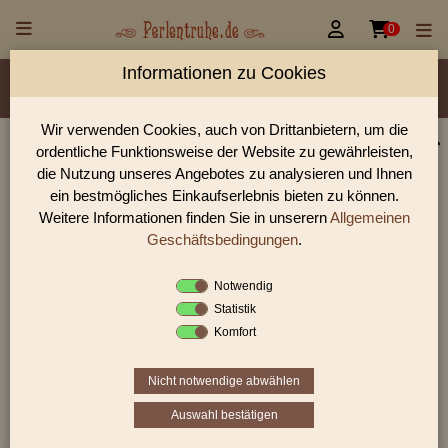


0
Informationen zu Cookies
Material/Glassorte
Sorte/Form
Farbe
Veredelung
Größen
Lochdurchmesser
Wir verwenden Cookies, auch von Drittanbietern, um die
ordentliche Funktionsweise der Website zu gewährleisten,
Perlen Shop für gedrückte Perlen Blüten & Blätter
die Nutzung unseres Angebotes zu analysieren und Ihnen
In unserem Perlen Shop finden sie zahlreich gedrückte Perlen
ein bestmögliches Einkaufserlebnis bieten zu können.
Blüten & Blätter und viele weiter Glasperlen.
Weitere Informationen finden Sie in unserern
Allgemeinen
Geschäftsbedingungen
.
Notwendig
Sie befinden sich in folgender Kategorie:
Statistik
gedrückte Perlen
|
Blüten & Blätter
|
Blätter
Komfort
Nicht notwendige abwählen
«
‹
4
5
6
›
»
Auswahl bestätigen