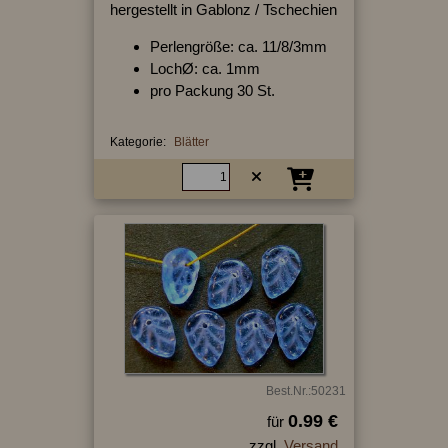
hergestellt in Gablonz / Tschechien
Perlengröße: ca. 11/8/3mm
LochØ: ca. 1mm
pro Packung 30 St.
Kategorie:
Blätter
Best.Nr.:50231
0.99 €
für
zzgl.
Versand