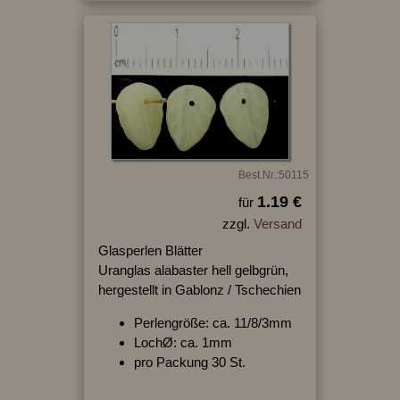
Best.Nr.:50115
1.19 €
für
zzgl.
Versand
Glasperlen Blätter
Uranglas alabaster hell gelbgrün,
hergestellt in Gablonz / Tschechien
Perlengröße: ca. 11/8/3mm
LochØ: ca. 1mm
pro Packung 30 St.