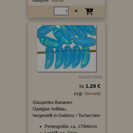
Kategorie:
Früchte
Best.Nr.:57091
1.29 €
für
zzgl.
Versand
Glasperlen Bananen
Opalglas hellblau,
hergestellt in Gablonz / Tschechien
Perlengröße: ca. 17/6/6mm
LochØ: ca. 1mm