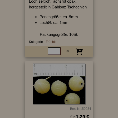
Loch seitlich, lachsrot opak,
hergestellt in Gablonz Tschechien
Perlengröße: ca. 9mm
LochØ: ca. 1mm
Packungsgröße: 10St.
Kategorie:
Früchte
Best.Nr.:50034
1.29 €
für