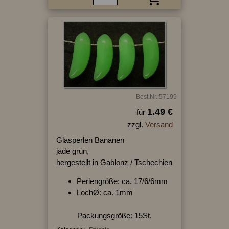
Best.Nr.:57199
1.49 €
für
zzgl.
Versand
Glasperlen Bananen
jade grün,
hergestellt in Gablonz / Tschechien
Perlengröße: ca. 17/6/6mm
LochØ: ca. 1mm
Packungsgröße: 15St.