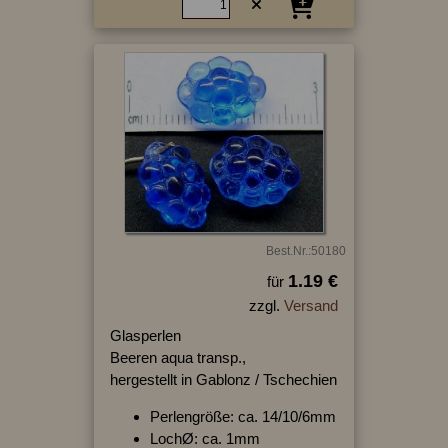
Best.Nr.:50180
1.19 €
für
zzgl.
Versand
Glasperlen
Beeren aqua transp.,
hergestellt in Gablonz / Tschechien
Perlengröße: ca. 14/10/6mm
LochØ: ca. 1mm