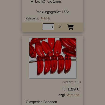
LochØ: ca. 1mm
Packungsgröße: 15St.
Kategorie:
Früchte
Best.Nr.:57104
1.29 €
für
zzgl.
Versand
Glasperlen Bananen