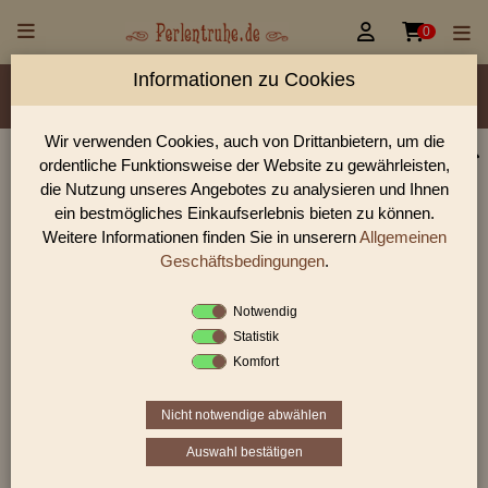


0
Informationen zu Cookies
Material/Glassorte
Sorte/Form
Farbe
Veredelung
Größen
Lochdurchmesser
Wir verwenden Cookies, auch von Drittanbietern, um die
ordentliche Funktionsweise der Website zu gewährleisten,
Perlen Shop für gedrückte Perlen Blüten & Blätter
die Nutzung unseres Angebotes zu analysieren und Ihnen
Früchte
ein bestmögliches Einkaufserlebnis bieten zu können.
Weitere Informationen finden Sie in unserern
Allgemeinen
In unserem Perlen Shop finden sie zahlreich gedrückte Perlen
Blüten & Blätter Früchte und viele weiter Glasperlen.
Geschäftsbedingungen
.
Notwendig
Statistik
Sie befinden sich in folgender Kategorie:
Komfort
gedrückte Perlen
|
Blüten & Blätter
|
Früchte
Nicht notwendige abwählen
Auswahl bestätigen