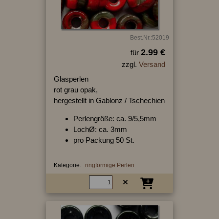
Best.Nr.:52019
2.99 €
für
zzgl.
Versand
Glasperlen
rot grau opak,
hergestellt in Gablonz / Tschechien
Perlengröße: ca. 9/5,5mm
LochØ: ca. 3mm
pro Packung 50 St.
Kategorie:
ringförmige Perlen