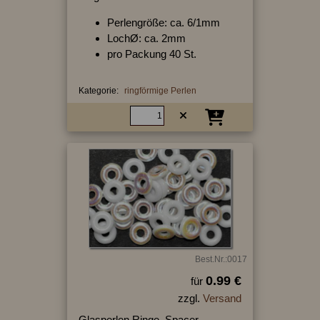
Perlengröße: ca. 6/1mm
LochØ: ca. 2mm
pro Packung 40 St.
Kategorie:
ringförmige Perlen
Best.Nr.:0017
0.99 €
für
zzgl.
Versand
Glasperlen Ringe, Spacer,