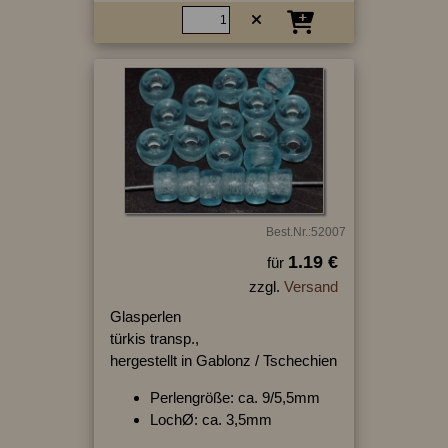
Best.Nr.:52007
1.19 €
für
zzgl.
Versand
Glasperlen
türkis transp.,
hergestellt in Gablonz / Tschechien
Perlengröße: ca. 9/5,5mm
LochØ: ca. 3,5mm