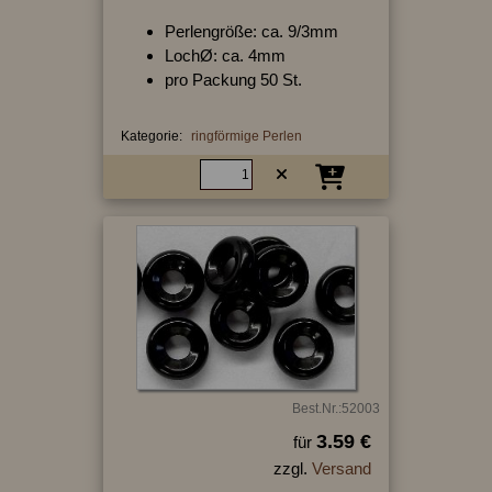
Perlengröße: ca. 9/3mm
LochØ: ca. 4mm
pro Packung 50 St.
Kategorie:
ringförmige Perlen
Best.Nr.:52003
3.59 €
für
zzgl.
Versand