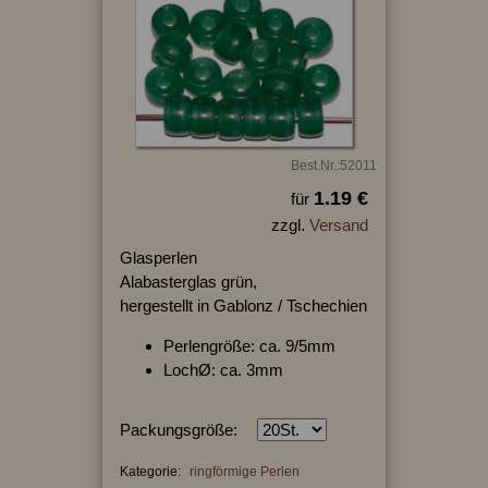
Best.Nr.:52011
1.19 €
für
zzgl.
Versand
Glasperlen
Alabasterglas grün,
hergestellt in Gablonz / Tschechien
Perlengröße: ca. 9/5mm
LochØ: ca. 3mm
Packungsgröße:
Kategorie:
ringförmige Perlen