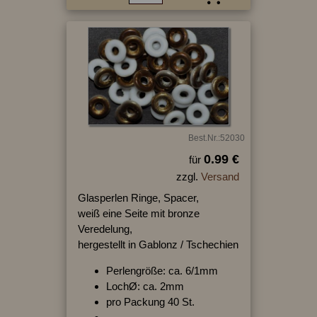
Best.Nr.:52030
0.99 €
für
zzgl.
Versand
Glasperlen Ringe, Spacer,
weiß eine Seite mit bronze
Veredelung,
hergestellt in Gablonz / Tschechien
Perlengröße: ca. 6/1mm
LochØ: ca. 2mm
pro Packung 40 St.