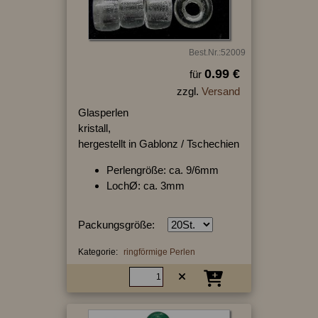
Best.Nr.:52009
0.99 €
für
zzgl.
Versand
Glasperlen
kristall,
hergestellt in Gablonz / Tschechien
Perlengröße: ca. 9/6mm
LochØ: ca. 3mm
Packungsgröße:
Kategorie:
ringförmige Perlen