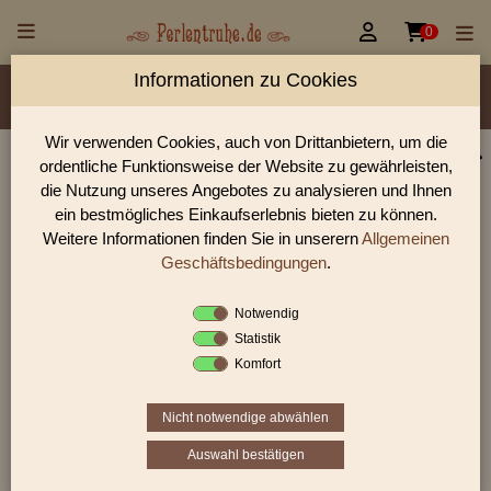


0
Informationen zu Cookies
Material/Glassorte
Sorte/Form
Farbe
Veredelung
Größen
Lochdurchmesser
Wir verwenden Cookies, auch von Drittanbietern, um die
ordentliche Funktionsweise der Website zu gewährleisten,
Perlen Shop für gedrückte Perlen ringförmige
die Nutzung unseres Angebotes zu analysieren und Ihnen
In unserem Perlen Shop finden sie zahlreich gedrückte Perlen
ein bestmögliches Einkaufserlebnis bieten zu können.
ringförmige und viele weiter Glasperlen.
Weitere Informationen finden Sie in unserern
Allgemeinen
Geschäftsbedingungen
.
Notwendig
Sie befinden sich in folgender Kategorie:
Statistik
gedrückte Perlen
|
ringförmige Perlen
Komfort
Nicht notwendige abwählen
Auswahl bestätigen